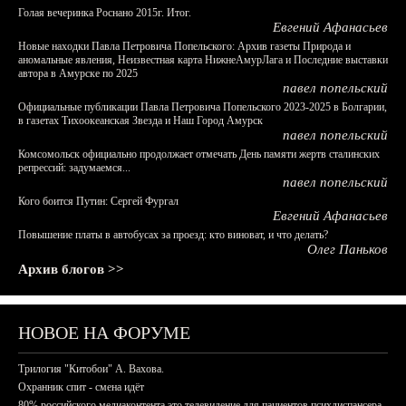
Голая вечеринка Роснано 2015г. Итог.
Евгений Афанасьев
Новые находки Павла Петровича Попельского: Архив газеты Природа и
аномальные явления, Неизвестная карта НижнеАмурЛага и Последние выставки
автора в Амурске по 2025
павел попельский
Официальные публикации Павла Петровича Попельского 2023-2025 в Болгарии,
в газетах Тихоокеанская Звезда и Наш Город Амурск
павел попельский
Комсомольск официально продолжает отмечать День памяти жертв сталинских
репрессий: задумаемся...
павел попельский
Кого боится Путин: Сергей Фургал
Евгений Афанасьев
Повышение платы в автобусах за проезд: кто виноват, и что делать?
Олег Паньков
Архив блогов >>
НОВОЕ НА ФОРУМЕ
Трилогия "Китобои" А. Вахова.
Охранник спит - смена идёт
80% российского медиаконтента это телевидение для пациентов психдиспансера