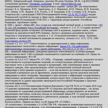
680032, Хабаровский край, Хабаровск, проспект 60-летия Октября, 88-46, т./ф.84212296081.
Электронная приемная:
Отправить сообщение
. E-mail:
editor@debri-dv.com
Редакционный совет электронного периодического издания «Дебри-ДВ» (на общественных
началах): К.А. Пронякин, И.Ю. Харитонова, А.Э. Мирмович, Ю.Н. Юрьев, Ю.В. Ковалев,
Л.Н. Левина, А.Ю. Жданов, Е.Н. Голубь, С.Н. Бурындин, Б.М. Сухинин, О.В. Егорова
Свидетельство о регистрации СМИ (Регистрационный номер)
ЭЛ № ФС77-45537
выдано
Федеральной службой по надзору в сфере связи, информационных технологий и массовых
коммуникаций (Роскомнадзор) 16.06.2011 г. Территория распространения: Российская
Федерация, зарубежные страны.
В 2006 г. проект «Дебри-ДВ» был создан как электронный частный архив, в соответствии с
ФЗ
№ 125 «Об архивном деле в Российской Федерации»
, согласно п. 2 ст. 13 «Создание архивов».
Основной фонд архива составляют публикации газет и журналов, изданные книги, а также
рукописи по дальневосточной (РФ) тематике. Доступ к архивным документам является
открытым в электронном виде, согласно п. 1 ст. 24 вышеобозначенного закона. Архивные
документы к частной собственности редакции не относятся, согласно ст.ст. 1275, 1276, 1306
Гражданского кодекса РФ
.
Согласно ч.2. п.3. ст.17 «Ответственность за правонарушения в сфере информации,
информационных технологий и защиты информации»
Закона РФ «Об информации,
информационных технологиях и о защите информации» (ФЗ-149 от 27.07.06 г.)
архив «Дебри-
ДВ», хранящий информацию, гражданско-правовую ответственность за распространение
информации не несет. Сайт и редакция основываются и работают на основании ст.8 «Право на
доступ к информации» ФЗ-149.
Согласно пп.3,4,6 ст.57 Закона РФ «О СМИ», «Редакция, главный редактор, журналист не несут
ответственности за распространение сведений, не соответствующих действительности и
порочащих честь и достоинство граждан и организаций, либо ущемляющих права и законные
интересы граждан, либо представляющих собой злоупотребление свободой массовой
информации и (или) правами журналиста: ...если они являются дословным воспроизведением
сообщений и материалов или их фрагментов, распространенных другим средством массовой
информации (а также сообщения, переданные в пресс-релизах и информация государственных,
общественных организаций и объединений), которое может быть установлено и привлечено к
ответственности за данное нарушение законодательства Российской Федерации о средствах
массовой информации».
Согласно абз.3, п.13 Постановления Пленума Верховного Суда РФ №16 от 15 июня 2010 года
«О практике применения судами Закона РФ «О средствах массовой информации», «по делам,
вытекающим из содержания распространенной информации, распространитель не является
надлежащим ответчиком, поскольку исходя из положений Закона РФ «О средствах массовой
информации» не вправе вмешиваться в деятельность редакции, в ходе которой определяется
содержание сообщений и материалов».
Воспользуйтесь «Правом на ответ» (ст.46 Закона РФ «О СМИ»).
«В соответствии с положением ч.3 ст.196 ГПК РФ, обязанность компенсации морального вреда
подлежит возложению на авторов, а по опубликованию опровержения, в порядке ч.2 ст.152 ГК