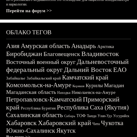
и наркологии.
Перейти на форум >>
ОБЛАКО ТЕГОВ
Азия
Амурская область
Анадырь
Арктика
Биробиджан
Владивосток
Благовещенск
Дальневосточный
Восточный военный округ
федеральный округ
Дальний Восток
ЕАО
Камчатский край
Забайкалье
Забайкальский край
Комсомольск-на-Амуре
Магадан
Курилы
Корякия
Магаданская область
Николаевск-на-Амуре
Находка
Приморский
Петропавловск-Камчатский
край
Республика Саха (Якутия)
Республика Бурятия
Сахалинская область
ТОФ
Тында
Улан-Удэ
Уссурийск
Сибирь
Хабаровск
Хабаровский край
Чукотка
Чита
Южно-Сахалинск
Якутск