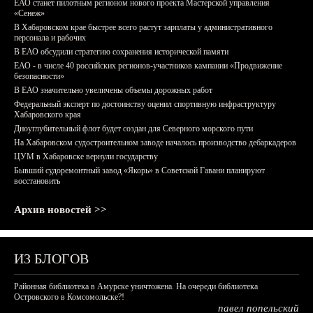
ЕАО станет пилотным регионом нового проекта Мастерской управления
«Сенеж»
В Хабаровском крае быстрее всего растут зарплаты у административного
персонала и рабочих
В ЕАО обсудили стратегию сохранения исторической памяти
ЕАО - в числе 40 российских регионов-участников кампании «Продвижение
безопасности»
В ЕАО значительно увеличены объемы дорожных работ
Федеральный эксперт по достоинству оценил спортивную инфраструктуру
Хабаровского края
Дноуглубительный флот будет создан для Северного морского пути
На Хабаровском судостроительном заводе началось производство дебаркадеров
ЦУМ в Хабаровске вернули государству
Бывший судоремонтный завод «Якорь» в Советской Гавани планируют
восстановить
Архив новостей >>
ИЗ БЛОГОВ
Районная библиотека в Амурске уничтожена. На очереди библиотека
Островского в Комсомольске?!
павел попельский