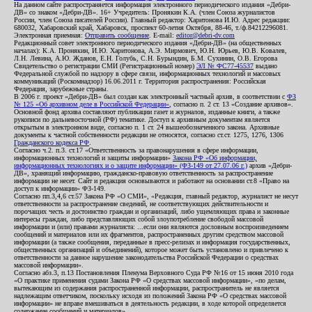
На данном сайте распространяется информация электронного периодического издания «Дебри-
ДВ» со знаком «Дебри-ДВ». 16+ Учредитель: Пронякин К.А. (член Союза журналистов
России, член Союза писателей России). Главный редактор: Харитонова И.Ю. Адрес редакции:
680032, Хабаровский край, Хабаровск, проспект 60-летия Октября, 88-46, т./ф.84212296081.
Электронная приемная:
Отправить сообщение
. E-mail:
editor@debri-dv.com
Редакционный совет электронного периодического издания «Дебри-ДВ» (на общественных
началах): К.А. Пронякин, И.Ю. Харитонова, А.Э. Мирмович, Ю.Н. Юрьев, Ю.В. Ковалев,
Л.Н. Левина, А.Ю. Жданов, Е.Н. Голубь, С.Н. Бурындин, Б.М. Сухинин, О.В. Егорова
Свидетельство о регистрации СМИ (Регистрационный номер)
ЭЛ № ФС77-45537
выдано
Федеральной службой по надзору в сфере связи, информационных технологий и массовых
коммуникаций (Роскомнадзор) 16.06.2011 г. Территория распространения: Российская
Федерация, зарубежные страны.
В 2006 г. проект «Дебри-ДВ» был создан как электронный частный архив, в соответствии с
ФЗ
№ 125 «Об архивном деле в Российской Федерации»
, согласно п. 2 ст. 13 «Создание архивов».
Основной фонд архива составляют публикации газет и журналов, изданные книги, а также
рукописи по дальневосточной (РФ) тематике. Доступ к архивным документам является
открытым в электронном виде, согласно п. 1 ст. 24 вышеобозначенного закона. Архивные
документы к частной собственности редакции не относятся, согласно ст.ст. 1275, 1276, 1306
Гражданского кодекса РФ
.
Согласно ч.2. п.3. ст.17 «Ответственность за правонарушения в сфере информации,
информационных технологий и защиты информации»
Закона РФ «Об информации,
информационных технологиях и о защите информации» (ФЗ-149 от 27.07.06 г.)
архив «Дебри-
ДВ», хранящий информацию, гражданско-правовую ответственность за распространение
информации не несет. Сайт и редакция основываются и работают на основании ст.8 «Право на
доступ к информации» ФЗ-149.
Согласно пп.3,4,6 ст.57 Закона РФ «О СМИ», «Редакция, главный редактор, журналист не несут
ответственности за распространение сведений, не соответствующих действительности и
порочащих честь и достоинство граждан и организаций, либо ущемляющих права и законные
интересы граждан, либо представляющих собой злоупотребление свободой массовой
информации и (или) правами журналиста: ...если они являются дословным воспроизведением
сообщений и материалов или их фрагментов, распространенных другим средством массовой
информации (а также сообщения, переданные в пресс-релизах и информация государственных,
общественных организаций и объединений), которое может быть установлено и привлечено к
ответственности за данное нарушение законодательства Российской Федерации о средствах
массовой информации».
Согласно абз.3, п.13 Постановления Пленума Верховного Суда РФ №16 от 15 июня 2010 года
«О практике применения судами Закона РФ «О средствах массовой информации», «по делам,
вытекающим из содержания распространенной информации, распространитель не является
надлежащим ответчиком, поскольку исходя из положений Закона РФ «О средствах массовой
информации» не вправе вмешиваться в деятельность редакции, в ходе которой определяется
содержание сообщений и материалов».