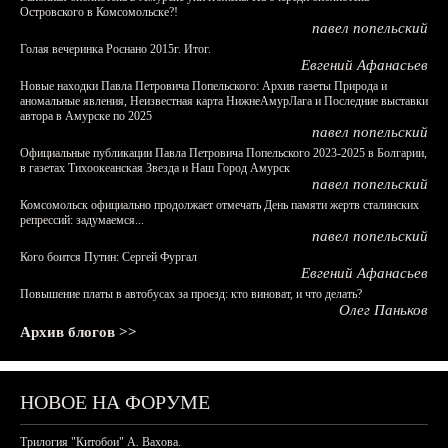
Островского в Комсомольске?!
павел попельский
Голая вечеринка Роснано 2015г. Итог.
Евгений Афанасьев
Новые находки Павла Петровича Попельского: Архив газеты Природа и
аномальные явления, Неизвестная карта НижнеАмурЛага и Последние выставки
автора в Амурске по 2025
павел попельский
Официальные публикации Павла Петровича Попельского 2023-2025 в Болгарии,
в газетах Тихоокеанская Звезда и Наш Город Амурск
павел попельский
Комсомольск официально продолжает отмечать День памяти жертв сталинских
репрессий: задумаемся...
павел попельский
Кого боится Путин: Сергей Фургал
Евгений Афанасьев
Повышение платы в автобусах за проезд: кто виноват, и что делать?
Олег Паньков
Архив блогов >>
НОВОЕ НА ФОРУМЕ
Трилогия "Китобои" А. Вахова.