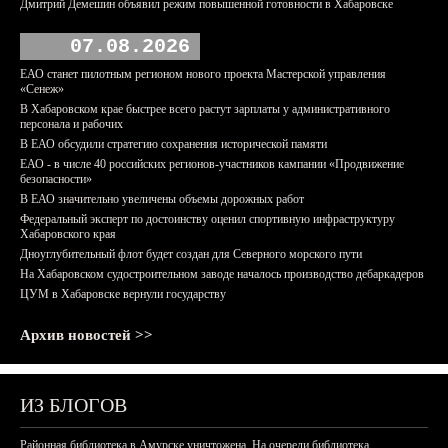
Дмитрий Демешин объявил режим повышенной готовности в Хабаровске
07.08.2026
ЕАО станет пилотным регионом нового проекта Мастерской управления
«Сенеж»
В Хабаровском крае быстрее всего растут зарплаты у административного
персонала и рабочих
В ЕАО обсудили стратегию сохранения исторической памяти
ЕАО - в числе 40 российских регионов-участников кампании «Продвижение
безопасности»
В ЕАО значительно увеличены объемы дорожных работ
Федеральный эксперт по достоинству оценил спортивную инфраструктуру
Хабаровского края
Дноуглубительный флот будет создан для Северного морского пути
На Хабаровском судостроительном заводе началось производство дебаркадеров
ЦУМ в Хабаровске вернули государству
Архив новостей >>
ИЗ БЛОГОВ
Районная библиотека в Амурске уничтожена. На очереди библиотека