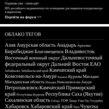
Охранник спит - смена идёт
80% российского медиаконтента это телевидение для пациентов психдиспансера
и наркологии.
Перейти на форум >>
ОБЛАКО ТЕГОВ
Азия
Амурская область
Анадырь
Арктика
Биробиджан
Владивосток
Благовещенск
Дальневосточный
Восточный военный округ
федеральный округ
Дальний Восток
ЕАО
Камчатский край
Забайкалье
Забайкальский край
Комсомольск-на-Амуре
Магадан
Курилы
Корякия
Магаданская область
Николаевск-на-Амуре
Находка
Приморский
Петропавловск-Камчатский
край
Республика Саха (Якутия)
Республика Бурятия
Сахалинская область
ТОФ
Тында
Улан-Удэ
Уссурийск
Сибирь
Хабаровск
Хабаровский край
Чукотка
Чита