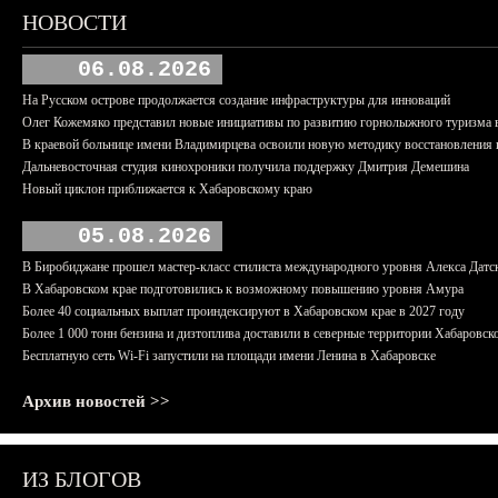
НОВОСТИ
06.08.2026
На Русском острове продолжается создание инфраструктуры для инноваций
Олег Кожемяко представил новые инициативы по развитию горнолыжного туризма 
В краевой больнице имени Владимирцева освоили новую методику восстановления п
Дальневосточная студия кинохроники получила поддержку Дмитрия Демешина
Новый циклон приближается к Хабаровскому краю
05.08.2026
В Биробиджане прошел мастер-класс стилиста международного уровня Алекса Датс
В Хабаровском крае подготовились к возможному повышению уровня Амура
Более 40 социальных выплат проиндексируют в Хабаровском крае в 2027 году
Более 1 000 тонн бензина и дизтоплива доставили в северные территории Хабаровск
Бесплатную сеть Wi-Fi запустили на площади имени Ленина в Хабаровске
Архив новостей >>
ИЗ БЛОГОВ