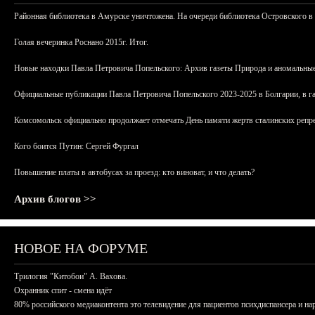
Районная библиотека в Амурске уничтожена. На очереди библиотека Островского в
Голая вечеринка Роснано 2015г. Итог.
Новые находки Павла Петровича Попельского: Архив газеты Природа и аномальные
Официальные публикации Павла Петровича Попельского 2023-2025 в Болгарии, в г
Комсомольск официально продолжает отмечать День памяти жертв сталинских репрес
Кого боится Путин: Сергей Фургал
Повышение платы в автобусах за проезд: кто виноват, и что делать?
Архив блогов >>
НОВОЕ НА ФОРУМЕ
Трилогия "Китобои" А. Вахова.
Охранник спит - смена идёт
80% российского медиаконтента это телевидение для пациентов психдиспансера и на