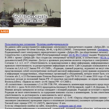
Пользовательское соглашение
,
Политика конфиденциальности
На данном сайте распространяется информация электронного периодического издания «Дебри-ДВ» с
Хабаровск, проспект 60-летия Октября, 88-46, т./ф.84212296081. Электронная приемная:
Отправить
Редакционный совет электронного периодического издания «Дебри-ДВ» (на общественных началах
Свидетельство о регистрации СМИ (Регистрационный номер)
ЭЛ № ФС77-45537
выдано Федеральной
В 2006 г. проект «Дебри-ДВ» был создан как электронный частный архив, в соответствии с
ФЗ № 12
дальневосточной (РФ) тематике. Доступ к архивным документам является открытым в электронном вид
Согласно ч.2. п.3. ст.17 «Ответственность за правонарушения в сфере информации, информационн
правовую ответственность за распространение информации не несет. Сайт и редакция основываются 
Согласно пп.3,4,6 ст.57 Закона РФ «О СМИ», «Редакция, главный редактор, журналист не несут отв
представляющих собой злоупотребление свободой массовой информации и (или) правами журналиста:
и информация государственных, общественных организаций и объединений), которое может быть уста
Согласно абз.3, п.13 Постановления Пленума Верховного Суда РФ №16 от 15 июня 2010 года «О пр
поскольку исходя из положений Закона РФ «О средствах массовой информации» не вправе вмешивать
Воспользуйтесь «Правом на ответ» (ст.46 Закона РФ «О СМИ»).
«В соответствии с положением ч.3 ст.196 ГПК РФ, обязанность компенсации морального вреда подле
22.08.2012 г. (дело №33-5325/2012) председательствующего И.И.Куликовой, судей С.И.Дорожко, Н
Мнения авторов материалов не всегда совпадают с позицией редакции. Редакция не вступает в перепи
Редакция не несет ответственность за содержание внешних ссылок и комментариев. За них ответств
ответственность за достоверность и наполняемость несут авторы.
Политические опросы/голосования проводятся согласно ч.2. ст.46 «Опросы общественного мнения» Фе
заказавшее (заказавших) проведение опроса и оплатившее (оплативших) указанную публикацию (обнаро
Часовой пояс сервера UTC+11 (AEST), фактически +8 мск.
Если вы обнаружили ошибки на сайте, пожалуйста,
сообщите нам об этом
.
Распространение информации о политической, социальной, духовной жизни общества, публикации на