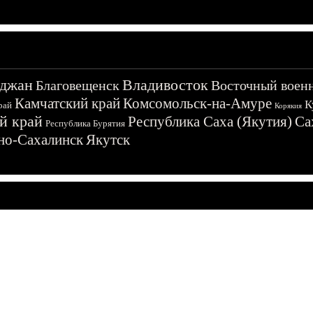
джан
Владивосток
Благовещенск
Восточный воен
Камчатский край
Комсомольск-на-Амуре
К
рай
Корякия
й край
Республика Саха (Якутия)
Са
Республика Бурятия
о-Сахалинск
Якутск