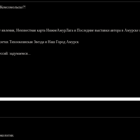
 Комсомольске?!
 явления, Неизвестная карта НижнеАмурЛага и Последние выставки автора в Амурске 
азетах Тихоокеанская Звезда и Наш Город Амурск
сий: задумаемся...
ркологии.