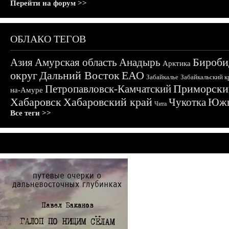
Перейти на форум >>
ОБЛАКО ТЕГОВ
Бироби
Азия
Амурская область
Анадырь
Арктика
округ
Дальний Восток
ЕАО
Забайкалье
Забайкальский к
Приморски
Петропавловск-Камчатский
на-Амуре
Хабаровск
Хабаровский край
Чукотка
Южн
Чита
Все теги >>