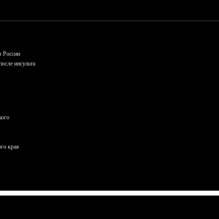
в России
осле инсульта
кого
ого края