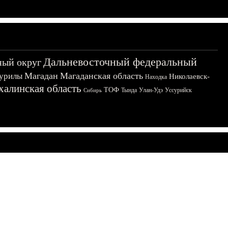
Дальневосточный федеральный
ный округ
Магадан
Магаданская область
урилы
Николаевск-
Находка
халинская область
ТОФ
Тында
Улан-Удэ
Уссурийск
Сибирь