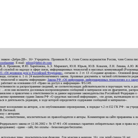
о знаком «Дебри-ДВ». 16+ Учредитель: Пронякин К.А. (член Союза журналистов России, член Союза писа
 сообщение
. E-mail:
editor@debri-dv.com
): К.А. Пронякин, И.Ю. Харитонова, А.Э. Мирмович, Ю.Н. Юрьев, Ю.В. Ковалев, Л.Н. Левина, А.Ю. Ж
 службой по надзору в сфере связи, информационных технологий и массовых коммуникаций (Роскомнадзо
5 «Об архивном деле в Российской Федерации»
, согласно п. 2 ст. 13 «Создание архивов». Основной фон
е, согласно п. 1 ст. 24 вышеобозначенного закона. Архивные документы к частной собственности редакци
ых технологий и защиты информации»
Закона РФ «Об информации, информационных технологиях и о защите
и работают на основании ст.8 «Право на доступ к информации» ФЗ-149.
етственности за распространение сведений, не соответствующих действительности и порочащих честь и д
 ...если они являются дословным воспроизведением сообщений и материалов или их фрагментов, распро
новлено и привлечено к ответственности за данное нарушение законодательства Российской Федерации о
актике применения судами Закона РФ «О средствах массовой информации», «по делам, вытекающим из со
ся в деятельность редакции, в ходе которой определяется содержание сообщений и материалов».
жит возложению на авторов, а по опубликованию опровержения, в порядке ч.2 ст.152 ГК РФ - на учредит
.В.Пестовой.
ску с авторами.
енны, соответственно, исключительно их правообладатели и авторы. Комментарии на сайте приравнены к
дерального закона от 12.06.2002 г. № 67-ФЗ «Об основных гарантиях избирательных прав и права на уча
дование) - едино - сайт, без оплаты - безвозмездно/бесплатно.
 актуальные темы, просветительские функции. Для мужчин и женщин. 16+ для детей старше 16 лет.