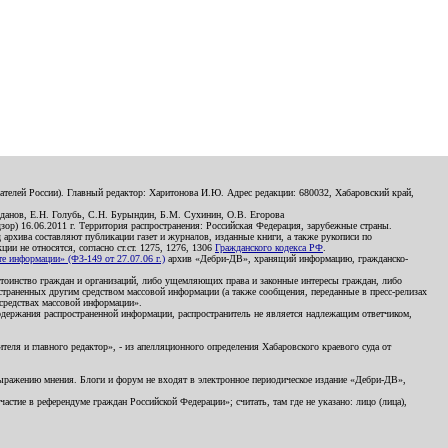
телей России). Главный редактор: Харитонова И.Ю. Адрес редакции: 680032, Хабаровский край,
данов, Е.Н. Голубь, С.Н. Бурындин, Б.М. Сухинин, О.В. Егорова
р) 16.06.2011 г. Территория распространения: Российская Федерация, зарубежные страны.
д архива составляют публикации газет и журналов, изданные книги, а также рукописи по
и не относятся, согласно ст.ст. 1275, 1276, 1306
Гражданского кодекса РФ
.
 информации» (ФЗ-149 от 27.07.06 г.)
архив «Дебри-ДВ», хранящий информацию, гражданско-
остоинство граждан и организаций, либо ущемляющих права и законные интересы граждан, либо
страненных другим средством массовой информации (а также сообщения, переданные в пресс-релизах
 средствах массовой информации».
держания распространенной информации, распространитель не является надлежащим ответчиком,
еля и главного редактор», - из апелляционного определения Хабаровского краевого суда от
 выражению мнения. Блоги и форум не входят в электронное периодическое издание «Дебри-ДВ»,
стие в референдуме граждан Российской Федерации»; считать, там где не указано: лицо (лица),