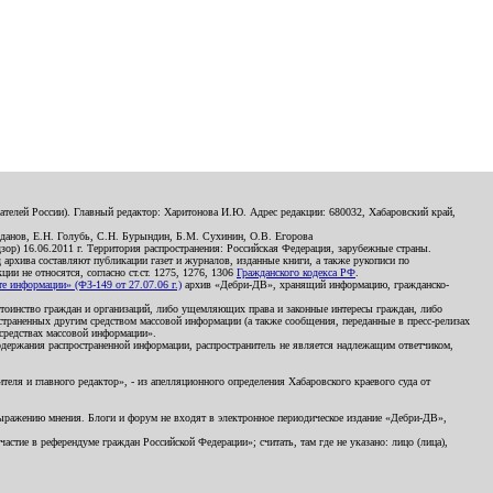
телей России). Главный редактор: Харитонова И.Ю. Адрес редакции: 680032, Хабаровский край,
данов, Е.Н. Голубь, С.Н. Бурындин, Б.М. Сухинин, О.В. Егорова
р) 16.06.2011 г. Территория распространения: Российская Федерация, зарубежные страны.
д архива составляют публикации газет и журналов, изданные книги, а также рукописи по
и не относятся, согласно ст.ст. 1275, 1276, 1306
Гражданского кодекса РФ
.
 информации» (ФЗ-149 от 27.07.06 г.)
архив «Дебри-ДВ», хранящий информацию, гражданско-
остоинство граждан и организаций, либо ущемляющих права и законные интересы граждан, либо
страненных другим средством массовой информации (а также сообщения, переданные в пресс-релизах
 средствах массовой информации».
держания распространенной информации, распространитель не является надлежащим ответчиком,
еля и главного редактор», - из апелляционного определения Хабаровского краевого суда от
 выражению мнения. Блоги и форум не входят в электронное периодическое издание «Дебри-ДВ»,
стие в референдуме граждан Российской Федерации»; считать, там где не указано: лицо (лица),