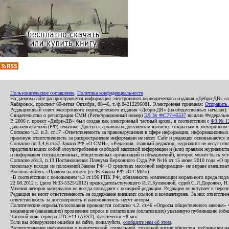
Пользовательское соглашение
,
Политика конфиденциальности
На данном сайте распространяется информация электронного периодического издания «Дебри-ДВ» с
Хабаровск, проспект 60-летия Октября, 88-46, т./ф.84212296081. Электронная приемная:
Отправить
Редакционный совет электронного периодического издания «Дебри-ДВ» (на общественных началах
Свидетельство о регистрации СМИ (Регистрационный номер)
ЭЛ № ФС77-45537
выдано Федеральной
В 2006 г. проект «Дебри-ДВ» был создан как электронный частный архив, в соответствии с
ФЗ № 12
дальневосточной (РФ) тематике. Доступ к архивным документам является открытым в электронном вид
Согласно ч.2. п.3. ст.17 «Ответственность за правонарушения в сфере информации, информационн
правовую ответственность за распространение информации не несет. Сайт и редакция основываются 
Согласно пп.3,4,6 ст.57 Закона РФ «О СМИ», «Редакция, главный редактор, журналист не несут отв
представляющих собой злоупотребление свободой массовой информации и (или) правами журналиста:
и информация государственных, общественных организаций и объединений), которое может быть уста
Согласно абз.3, п.13 Постановления Пленума Верховного Суда РФ №16 от 15 июня 2010 года «О пр
поскольку исходя из положений Закона РФ «О средствах массовой информации» не вправе вмешивать
Воспользуйтесь «Правом на ответ» (ст.46 Закона РФ «О СМИ»).
«В соответствии с положением ч.3 ст.196 ГПК РФ, обязанность компенсации морального вреда подле
22.08.2012 г. (дело №33-5325/2012) председательствующего И.И.Куликовой, судей С.И.Дорожко, Н
Мнения авторов материалов не всегда совпадают с позицией редакции. Редакция не вступает в перепи
Редакция не несет ответственность за содержание внешних ссылок и комментариев. За них ответств
ответственность за достоверность и наполняемость несут авторы.
Политические опросы/голосования проводятся согласно ч.2. ст.46 «Опросы общественного мнения» Фе
заказавшее (заказавших) проведение опроса и оплатившее (оплативших) указанную публикацию (обнаро
Часовой пояс сервера UTC+11 (AEST), фактически +8 мск.
Если вы обнаружили ошибки на сайте, пожалуйста,
сообщите нам об этом
.
Распространение информации о политической, социальной, духовной жизни общества, публикации на