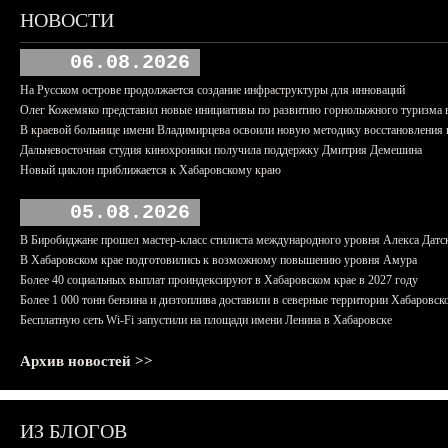
НОВОСТИ
06.08.2026
На Русском острове продолжается создание инфраструктуры для инноваций
Олег Кожемяко представил новые инициативы по развитию горнолыжного туризма 
В краевой больнице имени Владимирцева освоили новую методику восстановления п
Дальневосточная студия кинохроники получила поддержку Дмитрия Демешина
Новый циклон приближается к Хабаровскому краю
05.08.2026
В Биробиджане прошел мастер-класс стилиста международного уровня Алекса Датс
В Хабаровском крае подготовились к возможному повышению уровня Амура
Более 40 социальных выплат проиндексируют в Хабаровском крае в 2027 году
Более 1 000 тонн бензина и дизтоплива доставили в северные территории Хабаровск
Бесплатную сеть Wi-Fi запустили на площади имени Ленина в Хабаровске
Архив новостей >>
ИЗ БЛОГОВ