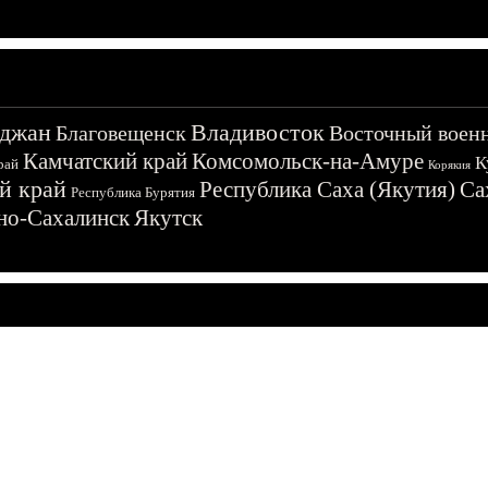
джан
Владивосток
Благовещенск
Восточный воен
Камчатский край
Комсомольск-на-Амуре
К
рай
Корякия
й край
Республика Саха (Якутия)
Са
Республика Бурятия
о-Сахалинск
Якутск