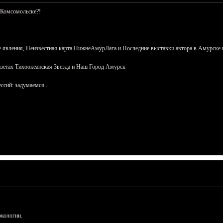
 Комсомольске?!
 явления, Неизвестная карта НижнеАмурЛага и Последние выставки автора в Амурске 
азетах Тихоокеанская Звезда и Наш Город Амурск
сий: задумаемся...
ркологии.