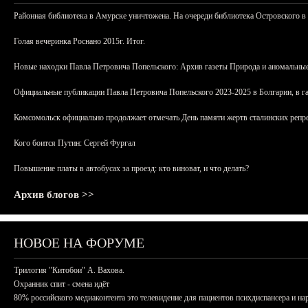
Районная библиотека в Амурске уничтожена. На очереди библиотека Островского в
Голая вечеринка Роснано 2015г. Итог.
Новые находки Павла Петровича Попельского: Архив газеты Природа и аномальные
Официальные публикации Павла Петровича Попельского 2023-2025 в Болгарии, в г
Комсомольск официально продолжает отмечать День памяти жертв сталинских репрес
Кого боится Путин: Сергей Фургал
Повышение платы в автобусах за проезд: кто виноват, и что делать?
Архив блогов >>
НОВОЕ НА ФОРУМЕ
Трилогия "Китобои" А. Вахова.
Охранник спит - смена идёт
80% российского медиаконтента это телевидение для пациентов психдиспансера и на