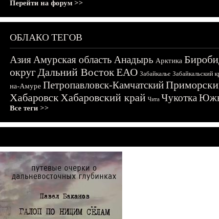
Перейти на форум >>
ОБЛАКО ТЕГОВ
Бироби
Азия
Амурская область
Анадырь
Арктика
округ
Дальний Восток
ЕАО
Забайкалье
Забайкальский к
Приморски
Петропавловск-Камчатский
на-Амуре
Хабаровск
Хабаровский край
Чукотка
Южн
Чита
Все теги >>