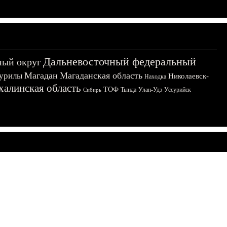
Дальневосточный федеральный
ный округ
Магадан
Магаданская область
урилы
Николаевск-
Находка
халинская область
ТОФ
Тында
Улан-Удэ
Уссурийск
Сибирь