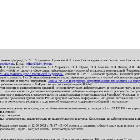
о знаком «Дебри-ДВ». 16+ Учредитель: Пронякин К.А. (член Союза журналистов России, член Союза писа
 сообщение
. E-mail:
editor@debri-dv.com
): К.А. Пронякин, И.Ю. Харитонова, А.Э. Мирмович, Ю.Н. Юрьев, Ю.В. Ковалев, Л.Н. Левина, А.Ю. Ж
 службой по надзору в сфере связи, информационных технологий и массовых коммуникаций (Роскомнадзо
5 «Об архивном деле в Российской Федерации»
, согласно п. 2 ст. 13 «Создание архивов». Основной фон
е, согласно п. 1 ст. 24 вышеобозначенного закона. Архивные документы к частной собственности редакци
ых технологий и защиты информации»
Закона РФ «Об информации, информационных технологиях и о защите
и работают на основании ст.8 «Право на доступ к информации» ФЗ-149.
етственности за распространение сведений, не соответствующих действительности и порочащих честь и д
 ...если они являются дословным воспроизведением сообщений и материалов или их фрагментов, распро
новлено и привлечено к ответственности за данное нарушение законодательства Российской Федерации о
актике применения судами Закона РФ «О средствах массовой информации», «по делам, вытекающим из со
ся в деятельность редакции, в ходе которой определяется содержание сообщений и материалов».
жит возложению на авторов, а по опубликованию опровержения, в порядке ч.2 ст.152 ГК РФ - на учредит
.В.Пестовой.
ску с авторами.
енны, соответственно, исключительно их правообладатели и авторы. Комментарии на сайте приравнены к
дерального закона от 12.06.2002 г. № 67-ФЗ «Об основных гарантиях избирательных прав и права на уча
дование) - едино - сайт, без оплаты - безвозмездно/бесплатно.
 актуальные темы, просветительские функции. Для мужчин и женщин. 16+ для детей старше 16 лет.