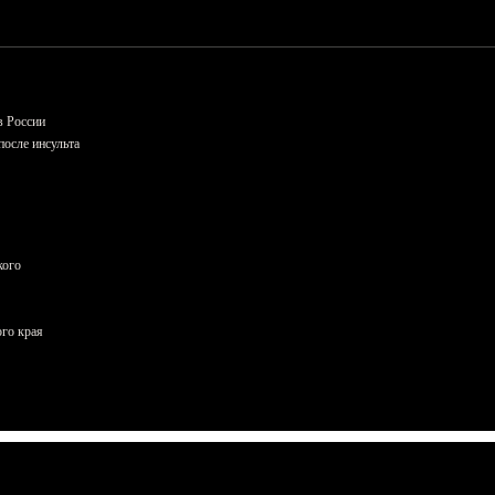
в России
осле инсульта
кого
ого края