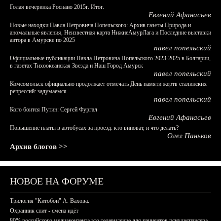
Голая вечеринка Роснано 2015г. Итог.
Евгений Афанасьев
Новые находки Павла Петровича Попельского: Архив газеты Природа и
аномальные явления, Неизвестная карта НижнеАмурЛага и Последние выставки
автора в Амурске по 2025
павел попельский
Официальные публикации Павла Петровича Попельского 2023-2025 в Болгарии,
в газетах Тихоокеанская Звезда и Наш Город Амурск
павел попельский
Комсомольск официально продолжает отмечать День памяти жертв сталинских
репрессий: задумаемся...
павел попельский
Кого боится Путин: Сергей Фургал
Евгений Афанасьев
Повышение платы в автобусах за проезд: кто виноват, и что делать?
Олег Паньков
Архив блогов >>
НОВОЕ НА ФОРУМЕ
Трилогия "Китобои" А. Вахова.
Охранник спит - смена идёт
80% российского медиаконтента это телевидение для пациентов психдиспансера