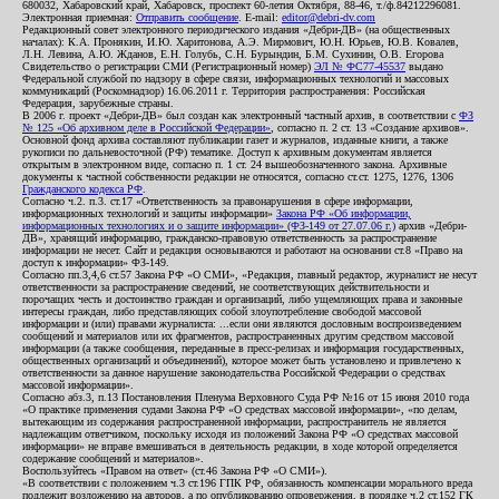
680032, Хабаровский край, Хабаровск, проспект 60-летия Октября, 88-46, т./ф.84212296081.
Электронная приемная:
Отправить сообщение
. E-mail:
editor@debri-dv.com
Редакционный совет электронного периодического издания «Дебри-ДВ» (на общественных
началах): К.А. Пронякин, И.Ю. Харитонова, А.Э. Мирмович, Ю.Н. Юрьев, Ю.В. Ковалев,
Л.Н. Левина, А.Ю. Жданов, Е.Н. Голубь, С.Н. Бурындин, Б.М. Сухинин, О.В. Егорова
Свидетельство о регистрации СМИ (Регистрационный номер)
ЭЛ № ФС77-45537
выдано
Федеральной службой по надзору в сфере связи, информационных технологий и массовых
коммуникаций (Роскомнадзор) 16.06.2011 г. Территория распространения: Российская
Федерация, зарубежные страны.
В 2006 г. проект «Дебри-ДВ» был создан как электронный частный архив, в соответствии с
ФЗ
№ 125 «Об архивном деле в Российской Федерации»
, согласно п. 2 ст. 13 «Создание архивов».
Основной фонд архива составляют публикации газет и журналов, изданные книги, а также
рукописи по дальневосточной (РФ) тематике. Доступ к архивным документам является
открытым в электронном виде, согласно п. 1 ст. 24 вышеобозначенного закона. Архивные
документы к частной собственности редакции не относятся, согласно ст.ст. 1275, 1276, 1306
Гражданского кодекса РФ
.
Согласно ч.2. п.3. ст.17 «Ответственность за правонарушения в сфере информации,
информационных технологий и защиты информации»
Закона РФ «Об информации,
информационных технологиях и о защите информации» (ФЗ-149 от 27.07.06 г.)
архив «Дебри-
ДВ», хранящий информацию, гражданско-правовую ответственность за распространение
информации не несет. Сайт и редакция основываются и работают на основании ст.8 «Право на
доступ к информации» ФЗ-149.
Согласно пп.3,4,6 ст.57 Закона РФ «О СМИ», «Редакция, главный редактор, журналист не несут
ответственности за распространение сведений, не соответствующих действительности и
порочащих честь и достоинство граждан и организаций, либо ущемляющих права и законные
интересы граждан, либо представляющих собой злоупотребление свободой массовой
информации и (или) правами журналиста: ...если они являются дословным воспроизведением
сообщений и материалов или их фрагментов, распространенных другим средством массовой
информации (а также сообщения, переданные в пресс-релизах и информация государственных,
общественных организаций и объединений), которое может быть установлено и привлечено к
ответственности за данное нарушение законодательства Российской Федерации о средствах
массовой информации».
Согласно абз.3, п.13 Постановления Пленума Верховного Суда РФ №16 от 15 июня 2010 года
«О практике применения судами Закона РФ «О средствах массовой информации», «по делам,
вытекающим из содержания распространенной информации, распространитель не является
надлежащим ответчиком, поскольку исходя из положений Закона РФ «О средствах массовой
информации» не вправе вмешиваться в деятельность редакции, в ходе которой определяется
содержание сообщений и материалов».
Воспользуйтесь «Правом на ответ» (ст.46 Закона РФ «О СМИ»).
«В соответствии с положением ч.3 ст.196 ГПК РФ, обязанность компенсации морального вреда
подлежит возложению на авторов, а по опубликованию опровержения, в порядке ч.2 ст.152 ГК