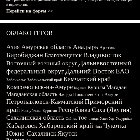
и наркологии.
Перейти на форум >>
ОБЛАКО ТЕГОВ
Азия
Амурская область
Анадырь
Арктика
Биробиджан
Владивосток
Благовещенск
Дальневосточный
Восточный военный округ
федеральный округ
Дальний Восток
ЕАО
Камчатский край
Забайкалье
Забайкальский край
Комсомольск-на-Амуре
Магадан
Курилы
Корякия
Магаданская область
Николаевск-на-Амуре
Находка
Приморский
Петропавловск-Камчатский
край
Республика Саха (Якутия)
Республика Бурятия
Сахалинская область
ТОФ
Тында
Улан-Удэ
Уссурийск
Сибирь
Хабаровск
Хабаровский край
Чукотка
Чита
Южно-Сахалинск
Якутск