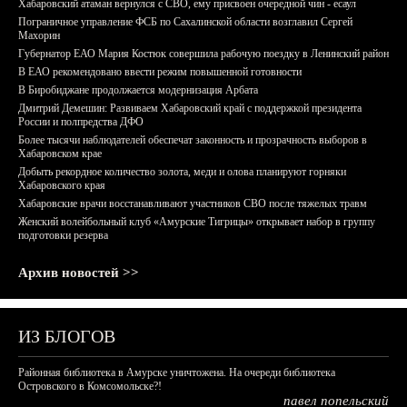
Хабаровский атаман вернулся с СВО, ему присвоен очередной чин - есаул
Пограничное управление ФСБ по Сахалинской области возглавил Сергей
Махорин
Губернатор ЕАО Мария Костюк совершила рабочую поездку в Ленинский район
В ЕАО рекомендовано ввести режим повышенной готовности
В Биробиджане продолжается модернизация Арбата
Дмитрий Демешин: Развиваем Хабаровский край с поддержкой президента
России и полпредства ДФО
Более тысячи наблюдателей обеспечат законность и прозрачность выборов в
Хабаровском крае
Добыть рекордное количество золота, меди и олова планируют горняки
Хабаровского края
Хабаровские врачи восстанавливают участников СВО после тяжелых травм
Женский волейбольный клуб «Амурские Тигрицы» открывает набор в группу
подготовки резерва
Архив новостей >>
ИЗ БЛОГОВ
Районная библиотека в Амурске уничтожена. На очереди библиотека
Островского в Комсомольске?!
павел попельский