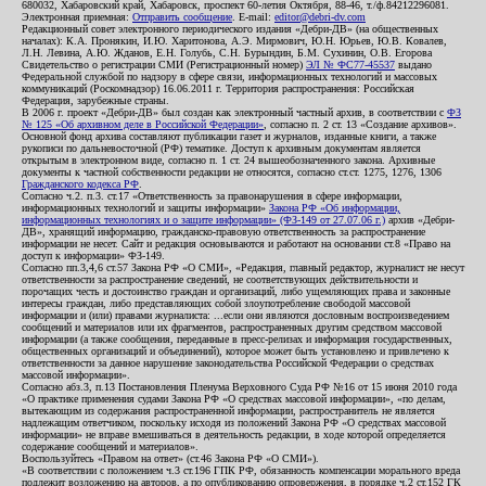
680032, Хабаровский край, Хабаровск, проспект 60-летия Октября, 88-46, т./ф.84212296081.
Электронная приемная:
Отправить сообщение
. E-mail:
editor@debri-dv.com
Редакционный совет электронного периодического издания «Дебри-ДВ» (на общественных
началах): К.А. Пронякин, И.Ю. Харитонова, А.Э. Мирмович, Ю.Н. Юрьев, Ю.В. Ковалев,
Л.Н. Левина, А.Ю. Жданов, Е.Н. Голубь, С.Н. Бурындин, Б.М. Сухинин, О.В. Егорова
Свидетельство о регистрации СМИ (Регистрационный номер)
ЭЛ № ФС77-45537
выдано
Федеральной службой по надзору в сфере связи, информационных технологий и массовых
коммуникаций (Роскомнадзор) 16.06.2011 г. Территория распространения: Российская
Федерация, зарубежные страны.
В 2006 г. проект «Дебри-ДВ» был создан как электронный частный архив, в соответствии с
ФЗ
№ 125 «Об архивном деле в Российской Федерации»
, согласно п. 2 ст. 13 «Создание архивов».
Основной фонд архива составляют публикации газет и журналов, изданные книги, а также
рукописи по дальневосточной (РФ) тематике. Доступ к архивным документам является
открытым в электронном виде, согласно п. 1 ст. 24 вышеобозначенного закона. Архивные
документы к частной собственности редакции не относятся, согласно ст.ст. 1275, 1276, 1306
Гражданского кодекса РФ
.
Согласно ч.2. п.3. ст.17 «Ответственность за правонарушения в сфере информации,
информационных технологий и защиты информации»
Закона РФ «Об информации,
информационных технологиях и о защите информации» (ФЗ-149 от 27.07.06 г.)
архив «Дебри-
ДВ», хранящий информацию, гражданско-правовую ответственность за распространение
информации не несет. Сайт и редакция основываются и работают на основании ст.8 «Право на
доступ к информации» ФЗ-149.
Согласно пп.3,4,6 ст.57 Закона РФ «О СМИ», «Редакция, главный редактор, журналист не несут
ответственности за распространение сведений, не соответствующих действительности и
порочащих честь и достоинство граждан и организаций, либо ущемляющих права и законные
интересы граждан, либо представляющих собой злоупотребление свободой массовой
информации и (или) правами журналиста: ...если они являются дословным воспроизведением
сообщений и материалов или их фрагментов, распространенных другим средством массовой
информации (а также сообщения, переданные в пресс-релизах и информация государственных,
общественных организаций и объединений), которое может быть установлено и привлечено к
ответственности за данное нарушение законодательства Российской Федерации о средствах
массовой информации».
Согласно абз.3, п.13 Постановления Пленума Верховного Суда РФ №16 от 15 июня 2010 года
«О практике применения судами Закона РФ «О средствах массовой информации», «по делам,
вытекающим из содержания распространенной информации, распространитель не является
надлежащим ответчиком, поскольку исходя из положений Закона РФ «О средствах массовой
информации» не вправе вмешиваться в деятельность редакции, в ходе которой определяется
содержание сообщений и материалов».
Воспользуйтесь «Правом на ответ» (ст.46 Закона РФ «О СМИ»).
«В соответствии с положением ч.3 ст.196 ГПК РФ, обязанность компенсации морального вреда
подлежит возложению на авторов, а по опубликованию опровержения, в порядке ч.2 ст.152 ГК