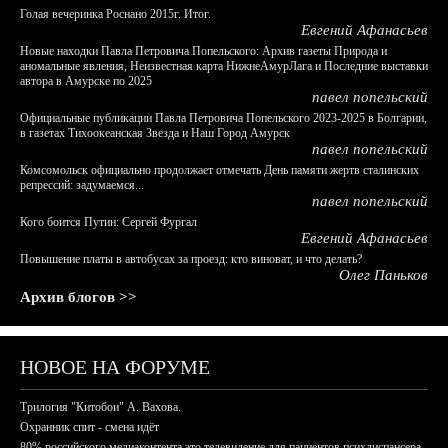
Голая вечеринка Роснано 2015г. Итог.
Евгений Афанасьев
Новые находки Павла Петровича Попельского: Архив газеты Природа и
аномальные явления, Неизвестная карта НижнеАмурЛага и Последние выставки
автора в Амурске по 2025
павел попельский
Официальные публикации Павла Петровича Попельского 2023-2025 в Болгарии,
в газетах Тихоокеанская Звезда и Наш Город Амурск
павел попельский
Комсомольск официально продолжает отмечать День памяти жертв сталинских
репрессий: задумаемся...
павел попельский
Кого боится Путин: Сергей Фургал
Евгений Афанасьев
Повышение платы в автобусах за проезд: кто виноват, и что делать?
Олег Паньков
Архив блогов >>
НОВОЕ НА ФОРУМЕ
Трилогия "Китобои" А. Вахова.
Охранник спит - смена идёт
80% российского медиаконтента это телевидение для пациентов психдиспансера