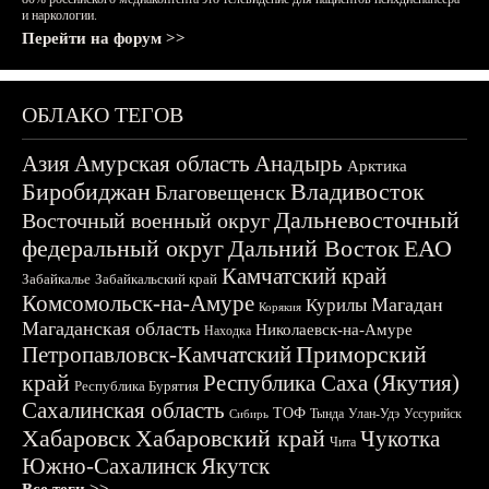
и наркологии.
Перейти на форум >>
ОБЛАКО ТЕГОВ
Азия
Амурская область
Анадырь
Арктика
Биробиджан
Владивосток
Благовещенск
Дальневосточный
Восточный военный округ
федеральный округ
Дальний Восток
ЕАО
Камчатский край
Забайкалье
Забайкальский край
Комсомольск-на-Амуре
Магадан
Курилы
Корякия
Магаданская область
Николаевск-на-Амуре
Находка
Приморский
Петропавловск-Камчатский
край
Республика Саха (Якутия)
Республика Бурятия
Сахалинская область
ТОФ
Тында
Улан-Удэ
Уссурийск
Сибирь
Хабаровск
Хабаровский край
Чукотка
Чита
Южно-Сахалинск
Якутск