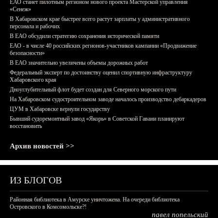
ЕАО станет пилотным регионом нового проекта Мастерской управления
«Сенеж»
В Хабаровском крае быстрее всего растут зарплаты у административного
персонала и рабочих
В ЕАО обсудили стратегию сохранения исторической памяти
ЕАО - в числе 40 российских регионов-участников кампании «Продвижение
безопасности»
В ЕАО значительно увеличены объемы дорожных работ
Федеральный эксперт по достоинству оценил спортивную инфраструктуру
Хабаровского края
Дноуглубительный флот будет создан для Северного морского пути
На Хабаровском судостроительном заводе началось производство дебаркадеров
ЦУМ в Хабаровске вернули государству
Бывший судоремонтный завод «Якорь» в Советской Гавани планируют
восстановить
Архив новостей >>
ИЗ БЛОГОВ
Районная библиотека в Амурске уничтожена. На очереди библиотека
Островского в Комсомольске?!
павел попельский