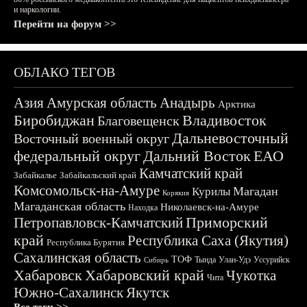
и наркологии.
Перейти на форум >>
ОБЛАКО ТЕГОВ
Азия
Амурская область
Анадырь
Арктика
Биробиджан
Владивосток
Благовещенск
Дальневосточный
Восточный военный округ
федеральный округ
Дальний Восток
ЕАО
Камчатский край
Забайкалье
Забайкальский край
Комсомольск-на-Амуре
Магадан
Курилы
Корякия
Магаданская область
Николаевск-на-Амуре
Находка
Приморский
Петропавловск-Камчатский
край
Республика Саха (Якутия)
Республика Бурятия
Сахалинская область
ТОФ
Тында
Улан-Удэ
Уссурийск
Сибирь
Хабаровск
Хабаровский край
Чукотка
Чита
Южно-Сахалинск
Якутск