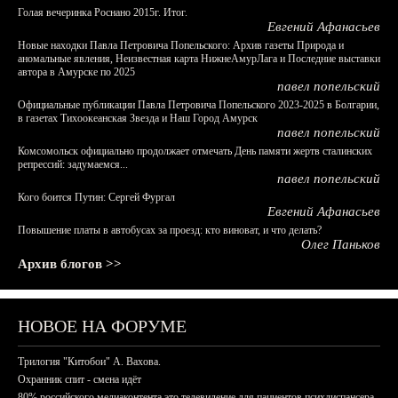
Голая вечеринка Роснано 2015г. Итог.
Евгений Афанасьев
Новые находки Павла Петровича Попельского: Архив газеты Природа и
аномальные явления, Неизвестная карта НижнеАмурЛага и Последние выставки
автора в Амурске по 2025
павел попельский
Официальные публикации Павла Петровича Попельского 2023-2025 в Болгарии,
в газетах Тихоокеанская Звезда и Наш Город Амурск
павел попельский
Комсомольск официально продолжает отмечать День памяти жертв сталинских
репрессий: задумаемся...
павел попельский
Кого боится Путин: Сергей Фургал
Евгений Афанасьев
Повышение платы в автобусах за проезд: кто виноват, и что делать?
Олег Паньков
Архив блогов >>
НОВОЕ НА ФОРУМЕ
Трилогия "Китобои" А. Вахова.
Охранник спит - смена идёт
80% российского медиаконтента это телевидение для пациентов психдиспансера