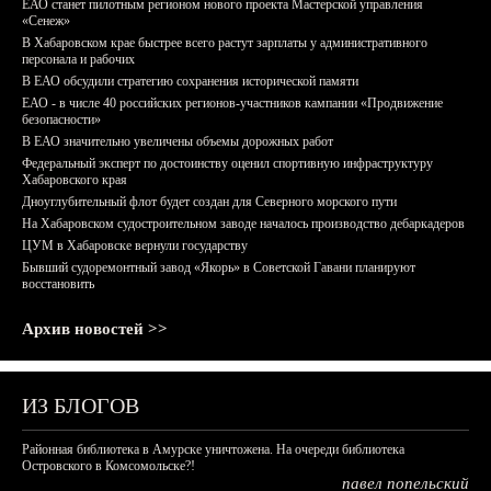
ЕАО станет пилотным регионом нового проекта Мастерской управления
«Сенеж»
В Хабаровском крае быстрее всего растут зарплаты у административного
персонала и рабочих
В ЕАО обсудили стратегию сохранения исторической памяти
ЕАО - в числе 40 российских регионов-участников кампании «Продвижение
безопасности»
В ЕАО значительно увеличены объемы дорожных работ
Федеральный эксперт по достоинству оценил спортивную инфраструктуру
Хабаровского края
Дноуглубительный флот будет создан для Северного морского пути
На Хабаровском судостроительном заводе началось производство дебаркадеров
ЦУМ в Хабаровске вернули государству
Бывший судоремонтный завод «Якорь» в Советской Гавани планируют
восстановить
Архив новостей >>
ИЗ БЛОГОВ
Районная библиотека в Амурске уничтожена. На очереди библиотека
Островского в Комсомольске?!
павел попельский