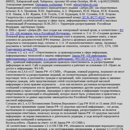
680032, Хабаровский край, Хабаровск, проспект 60-летия Октября, 88-46, т./ф.84212296081.
Электронная приемная:
Отправить сообщение
. E-mail:
editor@debri-dv.com
Редакционный совет электронного периодического издания «Дебри-ДВ» (на общественных
началах): К.А. Пронякин, И.Ю. Харитонова, А.Э. Мирмович, Ю.Н. Юрьев, Ю.В. Ковалев,
Л.Н. Левина, А.Ю. Жданов, Е.Н. Голубь, С.Н. Бурындин, Б.М. Сухинин, О.В. Егорова
Свидетельство о регистрации СМИ (Регистрационный номер)
ЭЛ № ФС77-45537
выдано
Федеральной службой по надзору в сфере связи, информационных технологий и массовых
коммуникаций (Роскомнадзор) 16.06.2011 г. Территория распространения: Российская
Федерация, зарубежные страны.
В 2006 г. проект «Дебри-ДВ» был создан как электронный частный архив, в соответствии с
ФЗ
№ 125 «Об архивном деле в Российской Федерации»
, согласно п. 2 ст. 13 «Создание архивов».
Основной фонд архива составляют публикации газет и журналов, изданные книги, а также
рукописи по дальневосточной (РФ) тематике. Доступ к архивным документам является
открытым в электронном виде, согласно п. 1 ст. 24 вышеобозначенного закона. Архивные
документы к частной собственности редакции не относятся, согласно ст.ст. 1275, 1276, 1306
Гражданского кодекса РФ
.
Согласно ч.2. п.3. ст.17 «Ответственность за правонарушения в сфере информации,
информационных технологий и защиты информации»
Закона РФ «Об информации,
информационных технологиях и о защите информации» (ФЗ-149 от 27.07.06 г.)
архив «Дебри-
ДВ», хранящий информацию, гражданско-правовую ответственность за распространение
информации не несет. Сайт и редакция основываются и работают на основании ст.8 «Право на
доступ к информации» ФЗ-149.
Согласно пп.3,4,6 ст.57 Закона РФ «О СМИ», «Редакция, главный редактор, журналист не несут
ответственности за распространение сведений, не соответствующих действительности и
порочащих честь и достоинство граждан и организаций, либо ущемляющих права и законные
интересы граждан, либо представляющих собой злоупотребление свободой массовой
информации и (или) правами журналиста: ...если они являются дословным воспроизведением
сообщений и материалов или их фрагментов, распространенных другим средством массовой
информации (а также сообщения, переданные в пресс-релизах и информация государственных,
общественных организаций и объединений), которое может быть установлено и привлечено к
ответственности за данное нарушение законодательства Российской Федерации о средствах
массовой информации».
Согласно абз.3, п.13 Постановления Пленума Верховного Суда РФ №16 от 15 июня 2010 года
«О практике применения судами Закона РФ «О средствах массовой информации», «по делам,
вытекающим из содержания распространенной информации, распространитель не является
надлежащим ответчиком, поскольку исходя из положений Закона РФ «О средствах массовой
информации» не вправе вмешиваться в деятельность редакции, в ходе которой определяется
содержание сообщений и материалов».
Воспользуйтесь «Правом на ответ» (ст.46 Закона РФ «О СМИ»).
«В соответствии с положением ч.3 ст.196 ГПК РФ, обязанность компенсации морального вреда
подлежит возложению на авторов, а по опубликованию опровержения, в порядке ч.2 ст.152 ГК