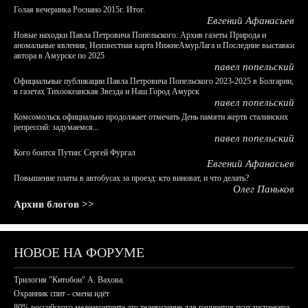
Голая вечеринка Роснано 2015г. Итог.
Евгений Афанасьев
Новые находки Павла Петровича Попельского: Архив газеты Природа и
аномальные явления, Неизвестная карта НижнеАмурЛага и Последние выставки
автора в Амурске по 2025
павел попельский
Официальные публикации Павла Петровича Попельского 2023-2025 в Болгарии,
в газетах Тихоокеанская Звезда и Наш Город Амурск
павел попельский
Комсомольск официально продолжает отмечать День памяти жертв сталинских
репрессий: задумаемся...
павел попельский
Кого боится Путин: Сергей Фургал
Евгений Афанасьев
Повышение платы в автобусах за проезд: кто виноват, и что делать?
Олег Паньков
Архив блогов >>
НОВОЕ НА ФОРУМЕ
Трилогия "Китобои" А. Вахова.
Охранник спит - смена идёт
80% российского медиаконтента это телевидение для пациентов психдиспансера