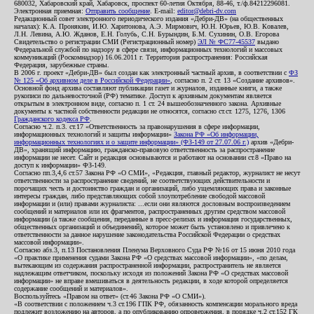
680032, Хабаровский край, Хабаровск, проспект 60-летия Октября, 88-46, т./ф.84212296081.
Электронная приемная:
Отправить сообщение
. E-mail:
editor@debri-dv.com
Редакционный совет электронного периодического издания «Дебри-ДВ» (на общественных
началах): К.А. Пронякин, И.Ю. Харитонова, А.Э. Мирмович, Ю.Н. Юрьев, Ю.В. Ковалев,
Л.Н. Левина, А.Ю. Жданов, Е.Н. Голубь, С.Н. Бурындин, Б.М. Сухинин, О.В. Егорова
Свидетельство о регистрации СМИ (Регистрационный номер)
ЭЛ № ФС77-45537
выдано
Федеральной службой по надзору в сфере связи, информационных технологий и массовых
коммуникаций (Роскомнадзор) 16.06.2011 г. Территория распространения: Российская
Федерация, зарубежные страны.
В 2006 г. проект «Дебри-ДВ» был создан как электронный частный архив, в соответствии с
ФЗ
№ 125 «Об архивном деле в Российской Федерации»
, согласно п. 2 ст. 13 «Создание архивов».
Основной фонд архива составляют публикации газет и журналов, изданные книги, а также
рукописи по дальневосточной (РФ) тематике. Доступ к архивным документам является
открытым в электронном виде, согласно п. 1 ст. 24 вышеобозначенного закона. Архивные
документы к частной собственности редакции не относятся, согласно ст.ст. 1275, 1276, 1306
Гражданского кодекса РФ
.
Согласно ч.2. п.3. ст.17 «Ответственность за правонарушения в сфере информации,
информационных технологий и защиты информации»
Закона РФ «Об информации,
информационных технологиях и о защите информации» (ФЗ-149 от 27.07.06 г.)
архив «Дебри-
ДВ», хранящий информацию, гражданско-правовую ответственность за распространение
информации не несет. Сайт и редакция основываются и работают на основании ст.8 «Право на
доступ к информации» ФЗ-149.
Согласно пп.3,4,6 ст.57 Закона РФ «О СМИ», «Редакция, главный редактор, журналист не несут
ответственности за распространение сведений, не соответствующих действительности и
порочащих честь и достоинство граждан и организаций, либо ущемляющих права и законные
интересы граждан, либо представляющих собой злоупотребление свободой массовой
информации и (или) правами журналиста: ...если они являются дословным воспроизведением
сообщений и материалов или их фрагментов, распространенных другим средством массовой
информации (а также сообщения, переданные в пресс-релизах и информация государственных,
общественных организаций и объединений), которое может быть установлено и привлечено к
ответственности за данное нарушение законодательства Российской Федерации о средствах
массовой информации».
Согласно абз.3, п.13 Постановления Пленума Верховного Суда РФ №16 от 15 июня 2010 года
«О практике применения судами Закона РФ «О средствах массовой информации», «по делам,
вытекающим из содержания распространенной информации, распространитель не является
надлежащим ответчиком, поскольку исходя из положений Закона РФ «О средствах массовой
информации» не вправе вмешиваться в деятельность редакции, в ходе которой определяется
содержание сообщений и материалов».
Воспользуйтесь «Правом на ответ» (ст.46 Закона РФ «О СМИ»).
«В соответствии с положением ч.3 ст.196 ГПК РФ, обязанность компенсации морального вреда
подлежит возложению на авторов, а по опубликованию опровержения, в порядке ч.2 ст.152 ГК