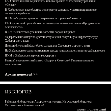
ЕАО станет пилотным регионом нового проекта Мастерской управления
«Сенеж»
В Хабаровском крае быстрее всего растут зарплаты у административного
персонала и рабочих
В ЕАО обсудили стратегию сохранения исторической памяти
ЕАО - в числе 40 российских регионов-участников кампании «Продвижение
безопасности»
В ЕАО значительно увеличены объемы дорожных работ
Федеральный эксперт по достоинству оценил спортивную инфраструктуру
Хабаровского края
Дноуглубительный флот будет создан для Северного морского пути
На Хабаровском судостроительном заводе началось производство дебаркадеров
ЦУМ в Хабаровске вернули государству
Бывший судоремонтный завод «Якорь» в Советской Гавани планируют
восстановить
Архив новостей >>
ИЗ БЛОГОВ
Районная библиотека в Амурске уничтожена. На очереди библиотека
Островского в Комсомольске?!
павел попельский