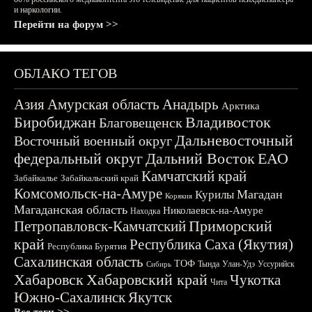
и наркологии.
Перейти на форум >>
ОБЛАКО ТЕГОВ
Азия
Амурская область
Анадырь
Арктика
Биробиджан
Владивосток
Благовещенск
Дальневосточный
Восточный военный округ
федеральный округ
Дальний Восток
ЕАО
Камчатский край
Забайкалье
Забайкальский край
Комсомольск-на-Амуре
Магадан
Курилы
Корякия
Магаданская область
Николаевск-на-Амуре
Находка
Приморский
Петропавловск-Камчатский
край
Республика Саха (Якутия)
Республика Бурятия
Сахалинская область
ТОФ
Тында
Улан-Удэ
Уссурийск
Сибирь
Хабаровск
Хабаровский край
Чукотка
Чита
Южно-Сахалинск
Якутск