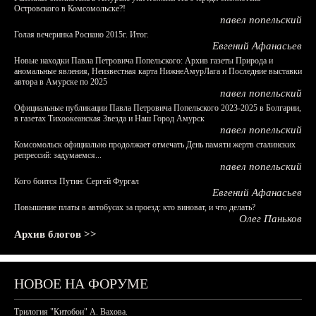
Островского в Комсомольске?!
павел попельский
Голая вечеринка Роснано 2015г. Итог.
Евгений Афанасьев
Новые находки Павла Петровича Попельского: Архив газеты Природа и
аномальные явления, Неизвестная карта НижнеАмурЛага и Последние выставки
автора в Амурске по 2025
павел попельский
Официальные публикации Павла Петровича Попельского 2023-2025 в Болгарии,
в газетах Тихоокеанская Звезда и Наш Город Амурск
павел попельский
Комсомольск официально продолжает отмечать День памяти жертв сталинских
репрессий: задумаемся...
павел попельский
Кого боится Путин: Сергей Фургал
Евгений Афанасьев
Повышение платы в автобусах за проезд: кто виноват, и что делать?
Олег Паньков
Архив блогов >>
НОВОЕ НА ФОРУМЕ
Трилогия "Китобои" А. Вахова.