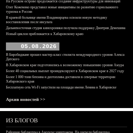
На Русском острове продолжается создание инфраструктуры для инноваций
Олег Кожемяко представил новые инициативы по развитию горнолыжного
туризма в России
В краевой больнице имени Владимирцева освоили новую методику
восстановления после инсульта
Дальневосточная студия кинохроники получила поддержку Дмитрия Демешина
Новый циклон приближается к Хабаровскому краю
05.08.2026
В Биробиджане прошел мастер-класс стилиста международного уровня Алекса
Датского
В Хабаровском крае подготовились к возможному повышению уровня Амура
Более 40 социальных выплат проиндексируют в Хабаровском крае в 2027 году
Более 1 000 тонн бензина и дизтоплива доставили в северные территории
Хабаровского края
Бесплатную сеть Wi-Fi запустили на площади имени Ленина в Хабаровске
Архив новостей >>
ИЗ БЛОГОВ
Районная библиотека в Амурске уничтожена. На очереди библиотека