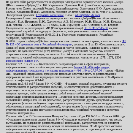
На данном сайте распространяется информация электронного периодического издания «Дебри-
ДВ» со знаком «Дебри-ДВ». 16+ Учредитель: Пронякин К.А. (член Союза журналистов
России, член Союза писателей России). Главный редактор: Харитонова И.Ю. Адрес редакции:
680032, Хабаровский край, Хабаровск, проспект 60-летия Октября, 88-46, т./ф.84212296081.
Электронная приемная:
Отправить сообщение
. E-mail:
editor@debri-dv.com
Редакционный совет электронного периодического издания «Дебри-ДВ» (на общественных
началах): К.А. Пронякин, И.Ю. Харитонова, А.Э. Мирмович, Ю.Н. Юрьев, Ю.В. Ковалев,
Л.Н. Левина, А.Ю. Жданов, Е.Н. Голубь, С.Н. Бурындин, Б.М. Сухинин, О.В. Егорова
Свидетельство о регистрации СМИ (Регистрационный номер)
ЭЛ № ФС77-45537
выдано
Федеральной службой по надзору в сфере связи, информационных технологий и массовых
коммуникаций (Роскомнадзор) 16.06.2011 г. Территория распространения: Российская
Федерация, зарубежные страны.
В 2006 г. проект «Дебри-ДВ» был создан как электронный частный архив, в соответствии с
ФЗ
№ 125 «Об архивном деле в Российской Федерации»
, согласно п. 2 ст. 13 «Создание архивов».
Основной фонд архива составляют публикации газет и журналов, изданные книги, а также
рукописи по дальневосточной (РФ) тематике. Доступ к архивным документам является
открытым в электронном виде, согласно п. 1 ст. 24 вышеобозначенного закона. Архивные
документы к частной собственности редакции не относятся, согласно ст.ст. 1275, 1276, 1306
Гражданского кодекса РФ
.
Согласно ч.2. п.3. ст.17 «Ответственность за правонарушения в сфере информации,
информационных технологий и защиты информации»
Закона РФ «Об информации,
информационных технологиях и о защите информации» (ФЗ-149 от 27.07.06 г.)
архив «Дебри-
ДВ», хранящий информацию, гражданско-правовую ответственность за распространение
информации не несет. Сайт и редакция основываются и работают на основании ст.8 «Право на
доступ к информации» ФЗ-149.
Согласно пп.3,4,6 ст.57 Закона РФ «О СМИ», «Редакция, главный редактор, журналист не несут
ответственности за распространение сведений, не соответствующих действительности и
порочащих честь и достоинство граждан и организаций, либо ущемляющих права и законные
интересы граждан, либо представляющих собой злоупотребление свободой массовой
информации и (или) правами журналиста: ...если они являются дословным воспроизведением
сообщений и материалов или их фрагментов, распространенных другим средством массовой
информации (а также сообщения, переданные в пресс-релизах и информация государственных,
общественных организаций и объединений), которое может быть установлено и привлечено к
ответственности за данное нарушение законодательства Российской Федерации о средствах
массовой информации».
Согласно абз.3, п.13 Постановления Пленума Верховного Суда РФ №16 от 15 июня 2010 года
«О практике применения судами Закона РФ «О средствах массовой информации», «по делам,
вытекающим из содержания распространенной информации, распространитель не является
надлежащим ответчиком, поскольку исходя из положений Закона РФ «О средствах массовой
информации» не вправе вмешиваться в деятельность редакции, в ходе которой определяется
содержание сообщений и материалов».