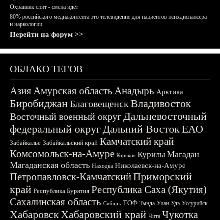
Охранник спит - смена идёт
80% российского медиаконтента это телевидение для пациентов психдиспансера
и наркологии.
Перейти на форум >>
ОБЛАКО ТЕГОВ
Азия
Амурская область
Анадырь
Арктика
Биробиджан
Владивосток
Благовещенск
Дальневосточный
Восточный военный округ
федеральный округ
Дальний Восток
ЕАО
Камчатский край
Забайкалье
Забайкальский край
Комсомольск-на-Амуре
Магадан
Курилы
Корякия
Магаданская область
Николаевск-на-Амуре
Находка
Приморский
Петропавловск-Камчатский
край
Республика Саха (Якутия)
Республика Бурятия
Сахалинская область
ТОФ
Тында
Улан-Удэ
Уссурийск
Сибирь
Хабаровск
Хабаровский край
Чукотка
Чита