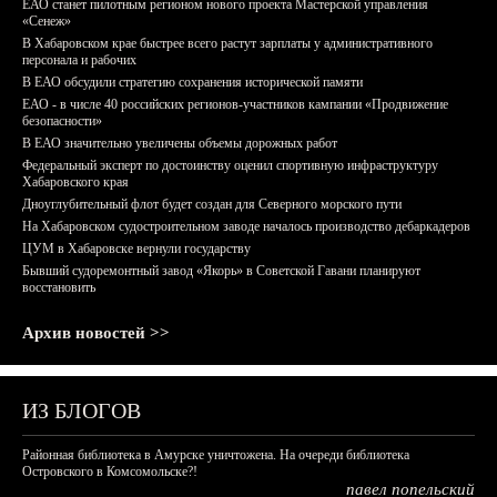
ЕАО станет пилотным регионом нового проекта Мастерской управления
«Сенеж»
В Хабаровском крае быстрее всего растут зарплаты у административного
персонала и рабочих
В ЕАО обсудили стратегию сохранения исторической памяти
ЕАО - в числе 40 российских регионов-участников кампании «Продвижение
безопасности»
В ЕАО значительно увеличены объемы дорожных работ
Федеральный эксперт по достоинству оценил спортивную инфраструктуру
Хабаровского края
Дноуглубительный флот будет создан для Северного морского пути
На Хабаровском судостроительном заводе началось производство дебаркадеров
ЦУМ в Хабаровске вернули государству
Бывший судоремонтный завод «Якорь» в Советской Гавани планируют
восстановить
Архив новостей >>
ИЗ БЛОГОВ
Районная библиотека в Амурске уничтожена. На очереди библиотека
Островского в Комсомольске?!
павел попельский