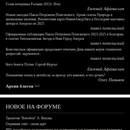
Голая вечеринка Роснано 2015г. Итог.
Евгений Афанасьев
Новые находки Павла Петровича Попельского: Архив газеты Природа и
аномальные явления, Неизвестная карта НижнеАмурЛага и Последние выставки
автора в Амурске по 2025
павел попельский
Официальные публикации Павла Петровича Попельского 2023-2025 в Болгарии,
в газетах Тихоокеанская Звезда и Наш Город Амурск
павел попельский
Комсомольск официально продолжает отмечать День памяти жертв сталинских
репрессий: задумаемся...
павел попельский
Кого боится Путин: Сергей Фургал
Евгений Афанасьев
Повышение платы в автобусах за проезд: кто виноват, и что делать?
Олег Паньков
Архив блогов >>
НОВОЕ НА ФОРУМЕ
Трилогия "Китобои" А. Вахова.
Охранник спит - смена идёт
80% российского медиаконтента это телевидение для пациентов психдиспансера