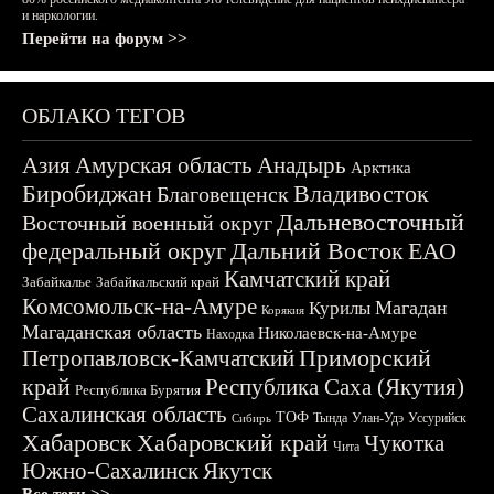
и наркологии.
Перейти на форум >>
ОБЛАКО ТЕГОВ
Азия
Амурская область
Анадырь
Арктика
Биробиджан
Владивосток
Благовещенск
Дальневосточный
Восточный военный округ
федеральный округ
Дальний Восток
ЕАО
Камчатский край
Забайкалье
Забайкальский край
Комсомольск-на-Амуре
Магадан
Курилы
Корякия
Магаданская область
Николаевск-на-Амуре
Находка
Приморский
Петропавловск-Камчатский
край
Республика Саха (Якутия)
Республика Бурятия
Сахалинская область
ТОФ
Тында
Улан-Удэ
Уссурийск
Сибирь
Хабаровск
Хабаровский край
Чукотка
Чита
Южно-Сахалинск
Якутск