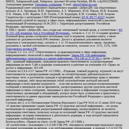
680032, Хабаровский край, Хабаровск, проспект 60-летия Октября, 88-46, т./ф.84212296081.
Электронная приемная:
Отправить сообщение
. E-mail:
editor@debri-dv.com
Редакционный совет электронного периодического издания «Дебри-ДВ» (на общественных
началах): К.А. Пронякин, И.Ю. Харитонова, А.Э. Мирмович, Ю.Н. Юрьев, Ю.В. Ковалев,
Л.Н. Левина, А.Ю. Жданов, Е.Н. Голубь, С.Н. Бурындин, Б.М. Сухинин, О.В. Егорова
Свидетельство о регистрации СМИ (Регистрационный номер)
ЭЛ № ФС77-45537
выдано
Федеральной службой по надзору в сфере связи, информационных технологий и массовых
коммуникаций (Роскомнадзор) 16.06.2011 г. Территория распространения: Российская
Федерация, зарубежные страны.
В 2006 г. проект «Дебри-ДВ» был создан как электронный частный архив, в соответствии с
ФЗ
№ 125 «Об архивном деле в Российской Федерации»
, согласно п. 2 ст. 13 «Создание архивов».
Основной фонд архива составляют публикации газет и журналов, изданные книги, а также
рукописи по дальневосточной (РФ) тематике. Доступ к архивным документам является
открытым в электронном виде, согласно п. 1 ст. 24 вышеобозначенного закона. Архивные
документы к частной собственности редакции не относятся, согласно ст.ст. 1275, 1276, 1306
Гражданского кодекса РФ
.
Согласно ч.2. п.3. ст.17 «Ответственность за правонарушения в сфере информации,
информационных технологий и защиты информации»
Закона РФ «Об информации,
информационных технологиях и о защите информации» (ФЗ-149 от 27.07.06 г.)
архив «Дебри-
ДВ», хранящий информацию, гражданско-правовую ответственность за распространение
информации не несет. Сайт и редакция основываются и работают на основании ст.8 «Право на
доступ к информации» ФЗ-149.
Согласно пп.3,4,6 ст.57 Закона РФ «О СМИ», «Редакция, главный редактор, журналист не несут
ответственности за распространение сведений, не соответствующих действительности и
порочащих честь и достоинство граждан и организаций, либо ущемляющих права и законные
интересы граждан, либо представляющих собой злоупотребление свободой массовой
информации и (или) правами журналиста: ...если они являются дословным воспроизведением
сообщений и материалов или их фрагментов, распространенных другим средством массовой
информации (а также сообщения, переданные в пресс-релизах и информация государственных,
общественных организаций и объединений), которое может быть установлено и привлечено к
ответственности за данное нарушение законодательства Российской Федерации о средствах
массовой информации».
Согласно абз.3, п.13 Постановления Пленума Верховного Суда РФ №16 от 15 июня 2010 года
«О практике применения судами Закона РФ «О средствах массовой информации», «по делам,
вытекающим из содержания распространенной информации, распространитель не является
надлежащим ответчиком, поскольку исходя из положений Закона РФ «О средствах массовой
информации» не вправе вмешиваться в деятельность редакции, в ходе которой определяется
содержание сообщений и материалов».
Воспользуйтесь «Правом на ответ» (ст.46 Закона РФ «О СМИ»).
«В соответствии с положением ч.3 ст.196 ГПК РФ, обязанность компенсации морального вреда
подлежит возложению на авторов, а по опубликованию опровержения, в порядке ч.2 ст.152 ГК