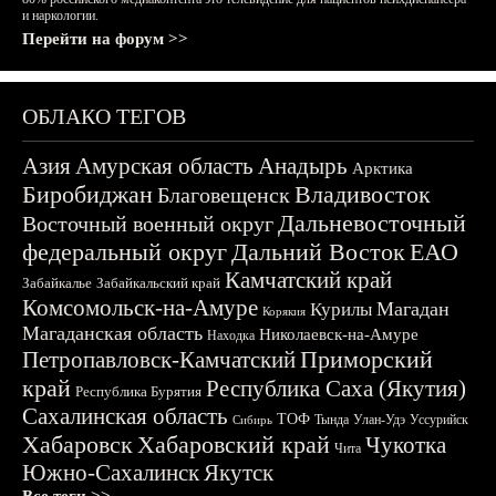
и наркологии.
Перейти на форум >>
ОБЛАКО ТЕГОВ
Азия
Амурская область
Анадырь
Арктика
Биробиджан
Владивосток
Благовещенск
Дальневосточный
Восточный военный округ
федеральный округ
Дальний Восток
ЕАО
Камчатский край
Забайкалье
Забайкальский край
Комсомольск-на-Амуре
Магадан
Курилы
Корякия
Магаданская область
Николаевск-на-Амуре
Находка
Приморский
Петропавловск-Камчатский
край
Республика Саха (Якутия)
Республика Бурятия
Сахалинская область
ТОФ
Тында
Улан-Удэ
Уссурийск
Сибирь
Хабаровск
Хабаровский край
Чукотка
Чита
Южно-Сахалинск
Якутск