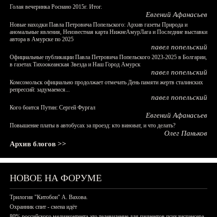
Голая вечеринка Роснано 2015г. Итог.
Евгений Афанасьев
Новые находки Павла Петровича Попельского: Архив газеты Природа и
аномальные явления, Неизвестная карта НижнеАмурЛага и Последние выставки
автора в Амурске по 2025
павел попельский
Официальные публикации Павла Петровича Попельского 2023-2025 в Болгарии,
в газетах Тихоокеанская Звезда и Наш Город Амурск
павел попельский
Комсомольск официально продолжает отмечать День памяти жертв сталинских
репрессий: задумаемся...
павел попельский
Кого боится Путин: Сергей Фургал
Евгений Афанасьев
Повышение платы в автобусах за проезд: кто виноват, и что делать?
Олег Паньков
Архив блогов >>
НОВОЕ НА ФОРУМЕ
Трилогия "Китобои" А. Вахова.
Охранник спит - смена идёт
80% российского медиаконтента это телевидение для пациентов психдиспансера