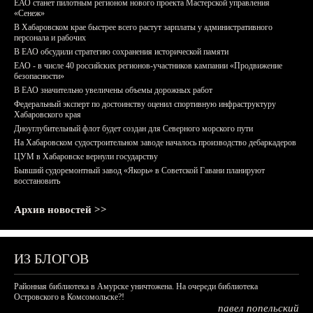
ЕАО станет пилотным регионом нового проекта Мастерской управления
«Сенеж»
В Хабаровском крае быстрее всего растут зарплаты у административного
персонала и рабочих
В ЕАО обсудили стратегию сохранения исторической памяти
ЕАО - в числе 40 российских регионов-участников кампании «Продвижение
безопасности»
В ЕАО значительно увеличены объемы дорожных работ
Федеральный эксперт по достоинству оценил спортивную инфраструктуру
Хабаровского края
Дноуглубительный флот будет создан для Северного морского пути
На Хабаровском судостроительном заводе началось производство дебаркадеров
ЦУМ в Хабаровске вернули государству
Бывший судоремонтный завод «Якорь» в Советской Гавани планируют
восстановить
Архив новостей >>
ИЗ БЛОГОВ
Районная библиотека в Амурске уничтожена. На очереди библиотека
Островского в Комсомольске?!
павел попельский