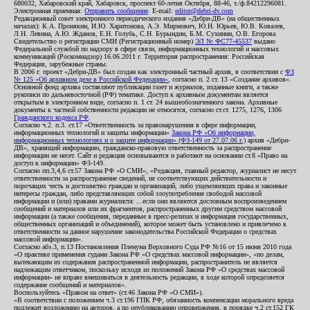
680032, Хабаровский край, Хабаровск, проспект 60-летия Октября, 88-46, т./ф.84212296081.
Электронная приемная:
Отправить сообщение
. E-mail:
editor@debri-dv.com
Редакционный совет электронного периодического издания «Дебри-ДВ» (на общественных
началах): К.А. Пронякин, И.Ю. Харитонова, А.Э. Мирмович, Ю.Н. Юрьев, Ю.В. Ковалев,
Л.Н. Левина, А.Ю. Жданов, Е.Н. Голубь, С.Н. Бурындин, Б.М. Сухинин, О.В. Егорова
Свидетельство о регистрации СМИ (Регистрационный номер)
ЭЛ № ФС77-45537
выдано
Федеральной службой по надзору в сфере связи, информационных технологий и массовых
коммуникаций (Роскомнадзор) 16.06.2011 г. Территория распространения: Российская
Федерация, зарубежные страны.
В 2006 г. проект «Дебри-ДВ» был создан как электронный частный архив, в соответствии с
ФЗ
№ 125 «Об архивном деле в Российской Федерации»
, согласно п. 2 ст. 13 «Создание архивов».
Основной фонд архива составляют публикации газет и журналов, изданные книги, а также
рукописи по дальневосточной (РФ) тематике. Доступ к архивным документам является
открытым в электронном виде, согласно п. 1 ст. 24 вышеобозначенного закона. Архивные
документы к частной собственности редакции не относятся, согласно ст.ст. 1275, 1276, 1306
Гражданского кодекса РФ
.
Согласно ч.2. п.3. ст.17 «Ответственность за правонарушения в сфере информации,
информационных технологий и защиты информации»
Закона РФ «Об информации,
информационных технологиях и о защите информации» (ФЗ-149 от 27.07.06 г.)
архив «Дебри-
ДВ», хранящий информацию, гражданско-правовую ответственность за распространение
информации не несет. Сайт и редакция основываются и работают на основании ст.8 «Право на
доступ к информации» ФЗ-149.
Согласно пп.3,4,6 ст.57 Закона РФ «О СМИ», «Редакция, главный редактор, журналист не несут
ответственности за распространение сведений, не соответствующих действительности и
порочащих честь и достоинство граждан и организаций, либо ущемляющих права и законные
интересы граждан, либо представляющих собой злоупотребление свободой массовой
информации и (или) правами журналиста: ...если они являются дословным воспроизведением
сообщений и материалов или их фрагментов, распространенных другим средством массовой
информации (а также сообщения, переданные в пресс-релизах и информация государственных,
общественных организаций и объединений), которое может быть установлено и привлечено к
ответственности за данное нарушение законодательства Российской Федерации о средствах
массовой информации».
Согласно абз.3, п.13 Постановления Пленума Верховного Суда РФ №16 от 15 июня 2010 года
«О практике применения судами Закона РФ «О средствах массовой информации», «по делам,
вытекающим из содержания распространенной информации, распространитель не является
надлежащим ответчиком, поскольку исходя из положений Закона РФ «О средствах массовой
информации» не вправе вмешиваться в деятельность редакции, в ходе которой определяется
содержание сообщений и материалов».
Воспользуйтесь «Правом на ответ» (ст.46 Закона РФ «О СМИ»).
«В соответствии с положением ч.3 ст.196 ГПК РФ, обязанность компенсации морального вреда
подлежит возложению на авторов, а по опубликованию опровержения, в порядке ч.2 ст.152 ГК