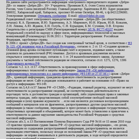
На данном сайте распространяется информация электронного периодического издания «Дебри-
ДВ» со знаком «Дебри-ДВ». 16+ Учредитель: Пронякин К.А. (член Союза журналистов
России, член Союза писателей России). Главный редактор: Харитонова И.Ю. Адрес редакции:
680032, Хабаровский край, Хабаровск, проспект 60-летия Октября, 88-46, т./ф.84212296081.
Электронная приемная:
Отправить сообщение
. E-mail:
editor@debri-dv.com
Редакционный совет электронного периодического издания «Дебри-ДВ» (на общественных
началах): К.А. Пронякин, И.Ю. Харитонова, А.Э. Мирмович, Ю.Н. Юрьев, Ю.В. Ковалев,
Л.Н. Левина, А.Ю. Жданов, Е.Н. Голубь, С.Н. Бурындин, Б.М. Сухинин, О.В. Егорова
Свидетельство о регистрации СМИ (Регистрационный номер)
ЭЛ № ФС77-45537
выдано
Федеральной службой по надзору в сфере связи, информационных технологий и массовых
коммуникаций (Роскомнадзор) 16.06.2011 г. Территория распространения: Российская
Федерация, зарубежные страны.
В 2006 г. проект «Дебри-ДВ» был создан как электронный частный архив, в соответствии с
ФЗ
№ 125 «Об архивном деле в Российской Федерации»
, согласно п. 2 ст. 13 «Создание архивов».
Основной фонд архива составляют публикации газет и журналов, изданные книги, а также
рукописи по дальневосточной (РФ) тематике. Доступ к архивным документам является
открытым в электронном виде, согласно п. 1 ст. 24 вышеобозначенного закона. Архивные
документы к частной собственности редакции не относятся, согласно ст.ст. 1275, 1276, 1306
Гражданского кодекса РФ
.
Согласно ч.2. п.3. ст.17 «Ответственность за правонарушения в сфере информации,
информационных технологий и защиты информации»
Закона РФ «Об информации,
информационных технологиях и о защите информации» (ФЗ-149 от 27.07.06 г.)
архив «Дебри-
ДВ», хранящий информацию, гражданско-правовую ответственность за распространение
информации не несет. Сайт и редакция основываются и работают на основании ст.8 «Право на
доступ к информации» ФЗ-149.
Согласно пп.3,4,6 ст.57 Закона РФ «О СМИ», «Редакция, главный редактор, журналист не несут
ответственности за распространение сведений, не соответствующих действительности и
порочащих честь и достоинство граждан и организаций, либо ущемляющих права и законные
интересы граждан, либо представляющих собой злоупотребление свободой массовой
информации и (или) правами журналиста: ...если они являются дословным воспроизведением
сообщений и материалов или их фрагментов, распространенных другим средством массовой
информации (а также сообщения, переданные в пресс-релизах и информация государственных,
общественных организаций и объединений), которое может быть установлено и привлечено к
ответственности за данное нарушение законодательства Российской Федерации о средствах
массовой информации».
Согласно абз.3, п.13 Постановления Пленума Верховного Суда РФ №16 от 15 июня 2010 года
«О практике применения судами Закона РФ «О средствах массовой информации», «по делам,
вытекающим из содержания распространенной информации, распространитель не является
надлежащим ответчиком, поскольку исходя из положений Закона РФ «О средствах массовой
информации» не вправе вмешиваться в деятельность редакции, в ходе которой определяется
содержание сообщений и материалов».