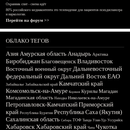
Охранник спит - смена идёт
80% российского медиаконтента это телевидение для пациентов психдиспансера
и наркологии.
Перейти на форум >>
ОБЛАКО ТЕГОВ
Азия
Амурская область
Анадырь
Арктика
Биробиджан
Владивосток
Благовещенск
Дальневосточный
Восточный военный округ
федеральный округ
Дальний Восток
ЕАО
Камчатский край
Забайкалье
Забайкальский край
Комсомольск-на-Амуре
Магадан
Курилы
Корякия
Магаданская область
Николаевск-на-Амуре
Находка
Приморский
Петропавловск-Камчатский
край
Республика Саха (Якутия)
Республика Бурятия
Сахалинская область
ТОФ
Тында
Улан-Удэ
Уссурийск
Сибирь
Хабаровск
Хабаровский край
Чукотка
Чита