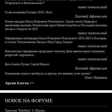
Островского в Комсомольске?!
павел попельский
Голая вечеринка Роснано 2015г. Итог.
Евгений Афанасьев
Новые находки Павла Петровича Попельского: Архив газеты Природа и
аномальные явления, Неизвестная карта НижнеАмурЛага и Последние выставки
автора в Амурске по 2025
павел попельский
Официальные публикации Павла Петровича Попельского 2023-2025 в Болгарии,
в газетах Тихоокеанская Звезда и Наш Город Амурск
павел попельский
Комсомольск официально продолжает отмечать День памяти жертв сталинских
репрессий: задумаемся...
павел попельский
Кого боится Путин: Сергей Фургал
Евгений Афанасьев
Повышение платы в автобусах за проезд: кто виноват, и что делать?
Олег Паньков
Архив блогов >>
НОВОЕ НА ФОРУМЕ
Трилогия "Китобои" А. Вахова.