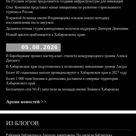
На Русском острове продолжается создание инфраструктуры для инноваций
Олег Кожемяко представил новые инициативы по развитию горнолыжного
туризма в России
В краевой больнице имени Владимирцева освоили новую методику
восстановления после инсульта
Дальневосточная студия кинохроники получила поддержку Дмитрия Демешина
Новый циклон приближается к Хабаровскому краю
05.08.2026
В Биробиджане прошел мастер-класс стилиста международного уровня Алекса
Датского
В Хабаровском крае подготовились к возможному повышению уровня Амура
Более 40 социальных выплат проиндексируют в Хабаровском крае в 2027 году
Более 1 000 тонн бензина и дизтоплива доставили в северные территории
Хабаровского края
Бесплатную сеть Wi-Fi запустили на площади имени Ленина в Хабаровске
Архив новостей >>
ИЗ БЛОГОВ
Районная библиотека в Амурске уничтожена. На очереди библиотека