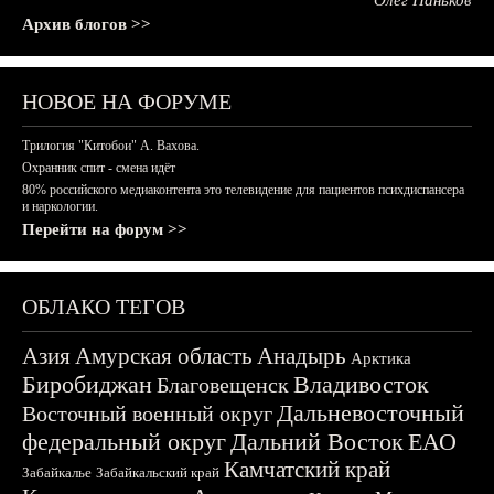
Олег Паньков
Архив блогов >>
НОВОЕ НА ФОРУМЕ
Трилогия "Китобои" А. Вахова.
Охранник спит - смена идёт
80% российского медиаконтента это телевидение для пациентов психдиспансера
и наркологии.
Перейти на форум >>
ОБЛАКО ТЕГОВ
Азия
Амурская область
Анадырь
Арктика
Биробиджан
Владивосток
Благовещенск
Дальневосточный
Восточный военный округ
федеральный округ
Дальний Восток
ЕАО
Камчатский край
Забайкалье
Забайкальский край