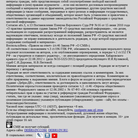
интересы граждан, либо представляющих собой злоупотребление свободой массовой
информации и (или) правами журналиста: ...если они являются дословным воспроизведением
сообщений и материалов или их фрагментов, распространенных другим средством массовой
информации (а также сообщения, переданные в пресс-релизах и информация государственных,
общественных организаций и объединений), которое может быть установлено и привлечено к
ответственности за данное нарушение законодательства Российской Федерации о средствах
массовой информации».
Согласно абз.3, п.13 Постановления Пленума Верховного Суда РФ №16 от 15 июня 2010 года
«О практике применения судами Закона РФ «О средствах массовой информации», «по делам,
вытекающим из содержания распространенной информации, распространитель не является
надлежащим ответчиком, поскольку исходя из положений Закона РФ «О средствах массовой
информации» не вправе вмешиваться в деятельность редакции, в ходе которой определяется
содержание сообщений и материалов».
Воспользуйтесь «Правом на ответ» (ст.46 Закона РФ «О СМИ»).
«В соответствии с положением ч.3 ст.196 ГПК РФ, обязанность компенсации морального вреда
подлежит возложению на авторов, а по опубликованию опровержения, в порядке ч.2 ст.152 ГК
РФ - на учредителя и главного редактор», - из апелляционного определения Хабаровского
краевого суда от 22.08.2012 г. (дело №33-5325/2012) председательствующего И.И.Куликовой,
судей С.И.Дорожко, Н.В.Пестовой.
Мнения авторов материалов не всегда совпадают с позицией редакции. Редакция не вступает в
переписку с авторами.
Редакция не несет ответственность за содержание внешних ссылок и комментариев. За них
ответственны, соответственно, исключительно их правообладатели и авторы. Комментарии на
сайте приравнены к выражению мнения. Блоги и форум не входят в электронное периодическое
издание «Дебри-ДВ», ответственность за достоверность и наполняемость несут авторы.
Политические опросы/голосования проводятся согласно ч.2. ст.46 «Опросы общественного
мнения» Федерального закона от 12.06.2002 г. № 67-ФЗ «Об основных гарантиях
избирательных прав и права на участие в референдуме граждан Российской Федерации»;
считать, там где не указано: лицо (лица), заказавшее (заказавших) проведение опроса и
оплатившее (оплативших) указанную публикацию (обнародование) - едино - сайт, без оплаты -
безвозмездно/бесплатно.
Часовой пояс сервера UTC+11 (AEST), фактически +8 мск.
Если вы обнаружили ошибки на сайте, пожалуйста,
сообщите нам об этом
.
Распространение информации о политической, социальной, духовной жизни общества,
публикации на актуальные темы, просветительские функции. Для мужчин и женщин. 16+ для
детей старше 16 лет.
СМИ не получает субсидий.
Адреса сайта:
DEBRI-DV.COM
,
DEBRI-DV.RU
.
В социальных сетях: