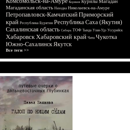
Комсомольск-на-Амуре
Магадан
Курилы
Корякия
Магаданская область
Николаевск-на-Амуре
Находка
Приморский
Петропавловск-Камчатский
край
Республика Саха (Якутия)
Республика Бурятия
Сахалинская область
ТОФ
Тында
Улан-Удэ
Уссурийск
Сибирь
Хабаровск
Хабаровский край
Чукотка
Чита
Южно-Сахалинск
Якутск
Все теги >>