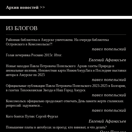
Архив новостей >>
ИЗ БЛОГОВ
Районная библиотека в Амурске уничтожена. На очереди библиотека
Островского в Комсомольске?!
павел попельский
Голая вечеринка Роснано 2015г. Итог.
Евгений Афанасьев
Новые находки Павла Петровича Попельского: Архив газеты Природа и
аномальные явления, Неизвестная карта НижнеАмурЛага и Последние выставки
автора в Амурске по 2025
павел попельский
Официальные публикации Павла Петровича Попельского 2023-2025 в Болгарии,
в газетах Тихоокеанская Звезда и Наш Город Амурск
павел попельский
Комсомольск официально продолжает отмечать День памяти жертв сталинских
репрессий: задумаемся...
павел попельский
Кого боится Путин: Сергей Фургал
Евгений Афанасьев
Повышение платы в автобусах за проезд: кто виноват, и что делать?