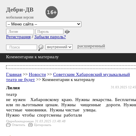
Дебри-ДВ
мобильная версия
Логин
Пароль
Регистрация
/
Забыли пароль?
расширенный
Комментарии к материалу
Главная
>>
Новости
>>
Советским Хабаровский музыкальный
театр не будет
>> Комментарии к материалу
Лилия
31.03.2025 12:4
театр
не нужен Хабаровскому краю. Нужны лекарства. Бесплатн
или по льготными ценам. Нужны чищенные дороги. Нуж
честные чиновники. Нужны чистые улицы.
Нужно чтобы спортсмены работали
Отредактировано 31.03.2025 13:48:48
Ответить
Цитировать