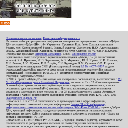
Пользовательское соглашение
,
Политика конфиденциальности
На данном сайте распространяется информация электронного периодического издания «Дебри-
ДВ» со знаком «Дебри-ДВ». 16+ Учредитель: Пронякин К.А. (член Союза журналистов
России, член Союза писателей России). Главный редактор: Харитонова И.Ю. Адрес редакции:
680032, Хабаровский край, Хабаровск, проспект 60-летия Октября, 88-46, т./ф.84212296081.
Электронная приемная:
Отправить сообщение
. E-mail:
editor@debri-dv.com
Редакционный совет электронного периодического издания «Дебри-ДВ» (на общественных
началах): К.А. Пронякин, И.Ю. Харитонова, А.Э. Мирмович, Ю.Н. Юрьев, Ю.В. Ковалев,
Л.Н. Левина, А.Ю. Жданов, Е.Н. Голубь, С.Н. Бурындин, Б.М. Сухинин, О.В. Егорова
Свидетельство о регистрации СМИ (Регистрационный номер)
ЭЛ № ФС77-45537
выдано
Федеральной службой по надзору в сфере связи, информационных технологий и массовых
коммуникаций (Роскомнадзор) 16.06.2011 г. Территория распространения: Российская
Федерация, зарубежные страны.
В 2006 г. проект «Дебри-ДВ» был создан как электронный частный архив, в соответствии с
ФЗ
№ 125 «Об архивном деле в Российской Федерации»
, согласно п. 2 ст. 13 «Создание архивов».
Основной фонд архива составляют публикации газет и журналов, изданные книги, а также
рукописи по дальневосточной (РФ) тематике. Доступ к архивным документам является
открытым в электронном виде, согласно п. 1 ст. 24 вышеобозначенного закона. Архивные
документы к частной собственности редакции не относятся, согласно ст.ст. 1275, 1276, 1306
Гражданского кодекса РФ
.
Согласно ч.2. п.3. ст.17 «Ответственность за правонарушения в сфере информации,
информационных технологий и защиты информации»
Закона РФ «Об информации,
информационных технологиях и о защите информации» (ФЗ-149 от 27.07.06 г.)
архив «Дебри-
ДВ», хранящий информацию, гражданско-правовую ответственность за распространение
информации не несет. Сайт и редакция основываются и работают на основании ст.8 «Право на
доступ к информации» ФЗ-149.
Согласно пп.3,4,6 ст.57 Закона РФ «О СМИ», «Редакция, главный редактор, журналист не несут
ответственности за распространение сведений, не соответствующих действительности и
порочащих честь и достоинство граждан и организаций, либо ущемляющих права и законные