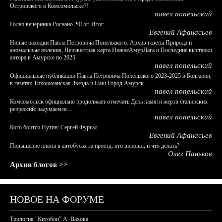
Островского в Комсомольске?!
павел попельский
Голая вечеринка Роснано 2015г. Итог.
Евгений Афанасьев
Новые находки Павла Петровича Попельского: Архив газеты Природа и
аномальные явления, Неизвестная карта НижнеАмурЛага и Последние выставки
автора в Амурске по 2025
павел попельский
Официальные публикации Павла Петровича Попельского 2023-2025 в Болгарии,
в газетах Тихоокеанская Звезда и Наш Город Амурск
павел попельский
Комсомольск официально продолжает отмечать День памяти жертв сталинских
репрессий: задумаемся...
павел попельский
Кого боится Путин: Сергей Фургал
Евгений Афанасьев
Повышение платы в автобусах за проезд: кто виноват, и что делать?
Олег Паньков
Архив блогов >>
НОВОЕ НА ФОРУМЕ
Трилогия "Китобои" А. Вахова.