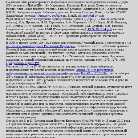
На данном сайте распространяется информация электронного периодического издания «Дебри-
ДВ» со знаком «Дебри-ДВ». 16+ Учредитель: Пронякин К.А. (член Союза журналистов
России, член Союза писателей России). Главный редактор: Харитонова И.Ю. Адрес редакции:
680032, Хабаровский край, Хабаровск, проспект 60-летия Октября, 88-46, т./ф.84212296081.
Электронная приемная:
Отправить сообщение
. E-mail:
editor@debri-dv.com
Редакционный совет электронного периодического издания «Дебри-ДВ» (на общественных
началах): К.А. Пронякин, И.Ю. Харитонова, А.Э. Мирмович, Ю.Н. Юрьев, Ю.В. Ковалев,
Л.Н. Левина, А.Ю. Жданов, Е.Н. Голубь, С.Н. Бурындин, Б.М. Сухинин, О.В. Егорова
Свидетельство о регистрации СМИ (Регистрационный номер)
ЭЛ № ФС77-45537
выдано
Федеральной службой по надзору в сфере связи, информационных технологий и массовых
коммуникаций (Роскомнадзор) 16.06.2011 г. Территория распространения: Российская
Федерация, зарубежные страны.
В 2006 г. проект «Дебри-ДВ» был создан как электронный частный архив, в соответствии с
ФЗ
№ 125 «Об архивном деле в Российской Федерации»
, согласно п. 2 ст. 13 «Создание архивов».
Основной фонд архива составляют публикации газет и журналов, изданные книги, а также
рукописи по дальневосточной (РФ) тематике. Доступ к архивным документам является
открытым в электронном виде, согласно п. 1 ст. 24 вышеобозначенного закона. Архивные
документы к частной собственности редакции не относятся, согласно ст.ст. 1275, 1276, 1306
Гражданского кодекса РФ
.
Согласно ч.2. п.3. ст.17 «Ответственность за правонарушения в сфере информации,
информационных технологий и защиты информации»
Закона РФ «Об информации,
информационных технологиях и о защите информации» (ФЗ-149 от 27.07.06 г.)
архив «Дебри-
ДВ», хранящий информацию, гражданско-правовую ответственность за распространение
информации не несет. Сайт и редакция основываются и работают на основании ст.8 «Право на
доступ к информации» ФЗ-149.
Согласно пп.3,4,6 ст.57 Закона РФ «О СМИ», «Редакция, главный редактор, журналист не несут
ответственности за распространение сведений, не соответствующих действительности и
порочащих честь и достоинство граждан и организаций, либо ущемляющих права и законные
интересы граждан, либо представляющих собой злоупотребление свободой массовой
информации и (или) правами журналиста: ...если они являются дословным воспроизведением
сообщений и материалов или их фрагментов, распространенных другим средством массовой
информации (а также сообщения, переданные в пресс-релизах и информация государственных,
общественных организаций и объединений), которое может быть установлено и привлечено к
ответственности за данное нарушение законодательства Российской Федерации о средствах
массовой информации».
Согласно абз.3, п.13 Постановления Пленума Верховного Суда РФ №16 от 15 июня 2010 года
«О практике применения судами Закона РФ «О средствах массовой информации», «по делам,
вытекающим из содержания распространенной информации, распространитель не является
надлежащим ответчиком, поскольку исходя из положений Закона РФ «О средствах массовой
информации» не вправе вмешиваться в деятельность редакции, в ходе которой определяется
содержание сообщений и материалов».