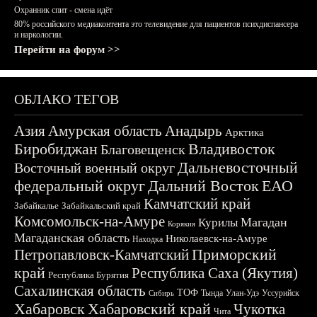
Охранник спит - смена идёт
80% российского медиаконтента это телевидение для пациентов психдиспансера
и наркологии.
Перейти на форум >>
ОБЛАКО ТЕГОВ
Азия
Амурская область
Анадырь
Арктика
Биробиджан
Владивосток
Благовещенск
Дальневосточный
Восточный военный округ
федеральный округ
Дальний Восток
ЕАО
Камчатский край
Забайкалье
Забайкальский край
Комсомольск-на-Амуре
Магадан
Курилы
Корякия
Магаданская область
Николаевск-на-Амуре
Находка
Приморский
Петропавловск-Камчатский
край
Республика Саха (Якутия)
Республика Бурятия
Сахалинская область
ТОФ
Тында
Улан-Удэ
Уссурийск
Сибирь
Хабаровск
Хабаровский край
Чукотка
Чита