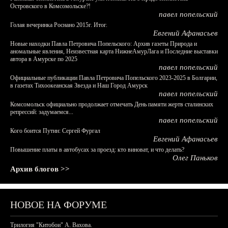
Островского в Комсомольске?!
павел попельский
Голая вечеринка Роснано 2015г. Итог.
Евгений Афанасьев
Новые находки Павла Петровича Попельского: Архив газеты Природа и
аномальные явления, Неизвестная карта НижнеАмурЛага и Последние выставки
автора в Амурске по 2025
павел попельский
Официальные публикации Павла Петровича Попельского 2023-2025 в Болгарии,
в газетах Тихоокеанская Звезда и Наш Город Амурск
павел попельский
Комсомольск официально продолжает отмечать День памяти жертв сталинских
репрессий: задумаемся...
павел попельский
Кого боится Путин: Сергей Фургал
Евгений Афанасьев
Повышение платы в автобусах за проезд: кто виноват, и что делать?
Олег Паньков
Архив блогов >>
НОВОЕ НА ФОРУМЕ
Трилогия "Китобои" А. Вахова.