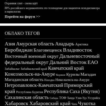
Охранник спит - смена идёт
80% российского медиаконтента это телевидение для пациентов психдиспансера
и наркологии.
Перейти на форум >>
ОБЛАКО ТЕГОВ
Азия
Амурская область
Анадырь
Арктика
Биробиджан
Владивосток
Благовещенск
Дальневосточный
Восточный военный округ
федеральный округ
Дальний Восток
ЕАО
Камчатский край
Забайкалье
Забайкальский край
Комсомольск-на-Амуре
Магадан
Курилы
Корякия
Магаданская область
Николаевск-на-Амуре
Находка
Приморский
Петропавловск-Камчатский
край
Республика Саха (Якутия)
Республика Бурятия
Сахалинская область
ТОФ
Тында
Улан-Удэ
Уссурийск
Сибирь
Хабаровск
Хабаровский край
Чукотка
Чита