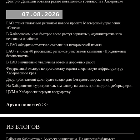
Дмитрий Демешин объявил режим повышенной готовности в Хабаровске
07.08.2026
ЕАО станет пилотным регионом нового проекта Мастерской управления
«Сенеж»
В Хабаровском крае быстрее всего растут зарплаты у административного
персонала и рабочих
В ЕАО обсудили стратегию сохранения исторической памяти
ЕАО - в числе 40 российских регионов-участников кампании «Продвижение
безопасности»
В ЕАО значительно увеличены объемы дорожных работ
Федеральный эксперт по достоинству оценил спортивную инфраструктуру
Хабаровского края
Дноуглубительный флот будет создан для Северного морского пути
На Хабаровском судостроительном заводе началось производство дебаркадеров
ЦУМ в Хабаровске вернули государству
Архив новостей >>
ИЗ БЛОГОВ
Районная библиотека в Амурске уничтожена. На очереди библиотека