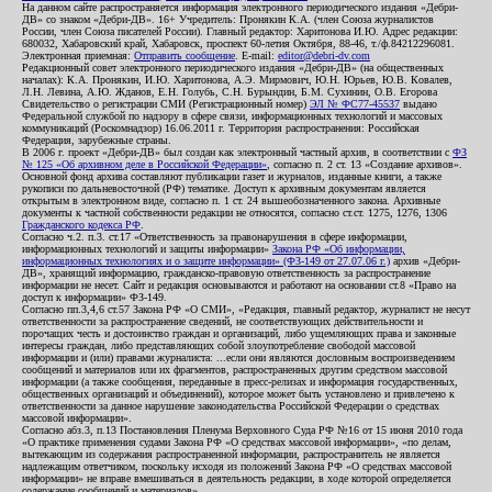
На данном сайте распространяется информация электронного периодического издания «Дебри-
ДВ» со знаком «Дебри-ДВ». 16+ Учредитель: Пронякин К.А. (член Союза журналистов
России, член Союза писателей России). Главный редактор: Харитонова И.Ю. Адрес редакции:
680032, Хабаровский край, Хабаровск, проспект 60-летия Октября, 88-46, т./ф.84212296081.
Электронная приемная:
Отправить сообщение
. E-mail:
editor@debri-dv.com
Редакционный совет электронного периодического издания «Дебри-ДВ» (на общественных
началах): К.А. Пронякин, И.Ю. Харитонова, А.Э. Мирмович, Ю.Н. Юрьев, Ю.В. Ковалев,
Л.Н. Левина, А.Ю. Жданов, Е.Н. Голубь, С.Н. Бурындин, Б.М. Сухинин, О.В. Егорова
Свидетельство о регистрации СМИ (Регистрационный номер)
ЭЛ № ФС77-45537
выдано
Федеральной службой по надзору в сфере связи, информационных технологий и массовых
коммуникаций (Роскомнадзор) 16.06.2011 г. Территория распространения: Российская
Федерация, зарубежные страны.
В 2006 г. проект «Дебри-ДВ» был создан как электронный частный архив, в соответствии с
ФЗ
№ 125 «Об архивном деле в Российской Федерации»
, согласно п. 2 ст. 13 «Создание архивов».
Основной фонд архива составляют публикации газет и журналов, изданные книги, а также
рукописи по дальневосточной (РФ) тематике. Доступ к архивным документам является
открытым в электронном виде, согласно п. 1 ст. 24 вышеобозначенного закона. Архивные
документы к частной собственности редакции не относятся, согласно ст.ст. 1275, 1276, 1306
Гражданского кодекса РФ
.
Согласно ч.2. п.3. ст.17 «Ответственность за правонарушения в сфере информации,
информационных технологий и защиты информации»
Закона РФ «Об информации,
информационных технологиях и о защите информации» (ФЗ-149 от 27.07.06 г.)
архив «Дебри-
ДВ», хранящий информацию, гражданско-правовую ответственность за распространение
информации не несет. Сайт и редакция основываются и работают на основании ст.8 «Право на
доступ к информации» ФЗ-149.
Согласно пп.3,4,6 ст.57 Закона РФ «О СМИ», «Редакция, главный редактор, журналист не несут
ответственности за распространение сведений, не соответствующих действительности и
порочащих честь и достоинство граждан и организаций, либо ущемляющих права и законные
интересы граждан, либо представляющих собой злоупотребление свободой массовой
информации и (или) правами журналиста: ...если они являются дословным воспроизведением
сообщений и материалов или их фрагментов, распространенных другим средством массовой
информации (а также сообщения, переданные в пресс-релизах и информация государственных,
общественных организаций и объединений), которое может быть установлено и привлечено к
ответственности за данное нарушение законодательства Российской Федерации о средствах
массовой информации».
Согласно абз.3, п.13 Постановления Пленума Верховного Суда РФ №16 от 15 июня 2010 года
«О практике применения судами Закона РФ «О средствах массовой информации», «по делам,
вытекающим из содержания распространенной информации, распространитель не является
надлежащим ответчиком, поскольку исходя из положений Закона РФ «О средствах массовой
информации» не вправе вмешиваться в деятельность редакции, в ходе которой определяется
содержание сообщений и материалов».