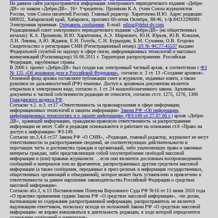
На данном сайте распространяется информация электронного периодического издания «Дебри-
ДВ» со знаком «Дебри-ДВ». 16+ Учредитель: Пронякин К.А. (член Союза журналистов
России, член Союза писателей России). Главный редактор: Харитонова И.Ю. Адрес редакции:
680032, Хабаровский край, Хабаровск, проспект 60-летия Октября, 88-46, т./ф.84212296081.
Электронная приемная:
Отправить сообщение
. E-mail:
editor@debri-dv.com
Редакционный совет электронного периодического издания «Дебри-ДВ» (на общественных
началах): К.А. Пронякин, И.Ю. Харитонова, А.Э. Мирмович, Ю.Н. Юрьев, Ю.В. Ковалев,
Л.Н. Левина, А.Ю. Жданов, Е.Н. Голубь, С.Н. Бурындин, Б.М. Сухинин, О.В. Егорова
Свидетельство о регистрации СМИ (Регистрационный номер)
ЭЛ № ФС77-45537
выдано
Федеральной службой по надзору в сфере связи, информационных технологий и массовых
коммуникаций (Роскомнадзор) 16.06.2011 г. Территория распространения: Российская
Федерация, зарубежные страны.
В 2006 г. проект «Дебри-ДВ» был создан как электронный частный архив, в соответствии с
ФЗ
№ 125 «Об архивном деле в Российской Федерации»
, согласно п. 2 ст. 13 «Создание архивов».
Основной фонд архива составляют публикации газет и журналов, изданные книги, а также
рукописи по дальневосточной (РФ) тематике. Доступ к архивным документам является
открытым в электронном виде, согласно п. 1 ст. 24 вышеобозначенного закона. Архивные
документы к частной собственности редакции не относятся, согласно ст.ст. 1275, 1276, 1306
Гражданского кодекса РФ
.
Согласно ч.2. п.3. ст.17 «Ответственность за правонарушения в сфере информации,
информационных технологий и защиты информации»
Закона РФ «Об информации,
информационных технологиях и о защите информации» (ФЗ-149 от 27.07.06 г.)
архив «Дебри-
ДВ», хранящий информацию, гражданско-правовую ответственность за распространение
информации не несет. Сайт и редакция основываются и работают на основании ст.8 «Право на
доступ к информации» ФЗ-149.
Согласно пп.3,4,6 ст.57 Закона РФ «О СМИ», «Редакция, главный редактор, журналист не несут
ответственности за распространение сведений, не соответствующих действительности и
порочащих честь и достоинство граждан и организаций, либо ущемляющих права и законные
интересы граждан, либо представляющих собой злоупотребление свободой массовой
информации и (или) правами журналиста: ...если они являются дословным воспроизведением
сообщений и материалов или их фрагментов, распространенных другим средством массовой
информации (а также сообщения, переданные в пресс-релизах и информация государственных,
общественных организаций и объединений), которое может быть установлено и привлечено к
ответственности за данное нарушение законодательства Российской Федерации о средствах
массовой информации».
Согласно абз.3, п.13 Постановления Пленума Верховного Суда РФ №16 от 15 июня 2010 года
«О практике применения судами Закона РФ «О средствах массовой информации», «по делам,
вытекающим из содержания распространенной информации, распространитель не является
надлежащим ответчиком, поскольку исходя из положений Закона РФ «О средствах массовой
информации» не вправе вмешиваться в деятельность редакции, в ходе которой определяется
содержание сообщений и материалов».