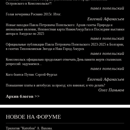
Островского в Комсомольске?!
павел попельский
Голая вечеринка Роснано 2015г. Итог.
Евгений Афанасьев
Новые находки Павла Петровича Попельского: Архив газеты Природа и
аномальные явления, Неизвестная карта НижнеАмурЛага и Последние выставки
автора в Амурске по 2025
павел попельский
Официальные публикации Павла Петровича Попельского 2023-2025 в Болгарии,
в газетах Тихоокеанская Звезда и Наш Город Амурск
павел попельский
Комсомольск официально продолжает отмечать День памяти жертв сталинских
репрессий: задумаемся...
павел попельский
Кого боится Путин: Сергей Фургал
Евгений Афанасьев
Повышение платы в автобусах за проезд: кто виноват, и что делать?
Олег Паньков
Архив блогов >>
НОВОЕ НА ФОРУМЕ
Трилогия "Китобои" А. Вахова.