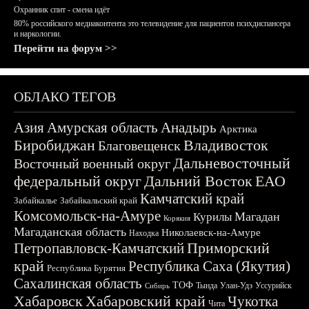
Охранник спит - смена идёт
80% российского медиаконтента это телевидение для пациентов психдиспансера
и наркологии.
Перейти на форум >>
ОБЛАКО ТЕГОВ
Азия
Амурская область
Анадырь
Арктика
Биробиджан
Владивосток
Благовещенск
Дальневосточный
Восточный военный округ
федеральный округ
Дальний Восток
ЕАО
Камчатский край
Забайкалье
Забайкальский край
Комсомольск-на-Амуре
Магадан
Курилы
Корякия
Магаданская область
Николаевск-на-Амуре
Находка
Приморский
Петропавловск-Камчатский
край
Республика Саха (Якутия)
Республика Бурятия
Сахалинская область
ТОФ
Тында
Улан-Удэ
Уссурийск
Сибирь
Хабаровск
Хабаровский край
Чукотка
Чита