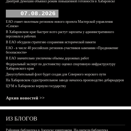
Дмитрий Демешин объявил режим повышенной готовности в Хабаровске
07.08.2026
ЕАО станет пилотным регионом нового проекта Мастерской управления
«Сенеж»
В Хабаровском крае быстрее всего растут зарплаты у административного
персонала и рабочих
В ЕАО обсудили стратегию сохранения исторической памяти
ЕАО - в числе 40 российских регионов-участников кампании «Продвижение
безопасности»
В ЕАО значительно увеличены объемы дорожных работ
Федеральный эксперт по достоинству оценил спортивную инфраструктуру
Хабаровского края
Дноуглубительный флот будет создан для Северного морского пути
На Хабаровском судостроительном заводе началось производство дебаркадеров
ЦУМ в Хабаровске вернули государству
Архив новостей >>
ИЗ БЛОГОВ
Районная библиотека в Амурске уничтожена. На очереди библиотека