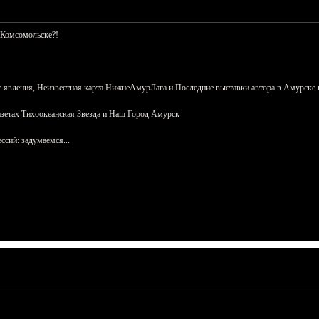
 Комсомольске?!
 явления, Неизвестная карта НижнеАмурЛага и Последние выставки автора в Амурске 
азетах Тихоокеанская Звезда и Наш Город Амурск
сий: задумаемся...