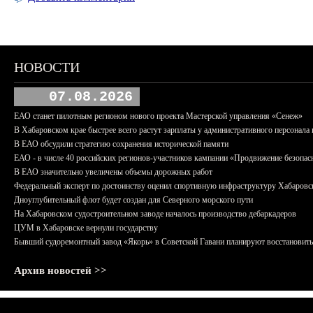
НОВОСТИ
07.08.2026
ЕАО станет пилотным регионом нового проекта Мастерской управления «Сенеж»
В Хабаровском крае быстрее всего растут зарплаты у административного персонала 
В ЕАО обсудили стратегию сохранения исторической памяти
ЕАО - в числе 40 российских регионов-участников кампании «Продвижение безопас
В ЕАО значительно увеличены объемы дорожных работ
Федеральный эксперт по достоинству оценил спортивную инфраструктуру Хабаровс
Дноуглубительный флот будет создан для Северного морского пути
На Хабаровском судостроительном заводе началось производство дебаркадеров
ЦУМ в Хабаровске вернули государству
Бывший судоремонтный завод «Якорь» в Советской Гавани планируют восстановить
Архив новостей >>