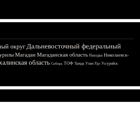
Дальневосточный федеральный
ный округ
Магадан
Магаданская область
урилы
Николаевск-
Находка
халинская область
ТОФ
Тында
Улан-Удэ
Уссурийск
Сибирь