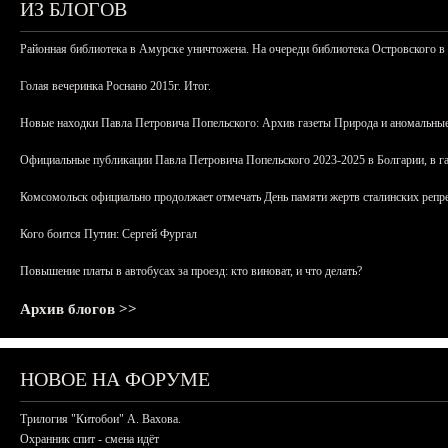
ИЗ БЛОГОВ
Районная библиотека в Амурске уничтожена. На очереди библиотека Островского в
Голая вечеринка Роснано 2015г. Итог.
Новые находки Павла Петровича Попельского: Архив газеты Природа и аномальные
Официальные публикации Павла Петровича Попельского 2023-2025 в Болгарии, в г
Комсомольск официально продолжает отмечать День памяти жертв сталинских репрес
Кого боится Путин: Сергей Фургал
Повышение платы в автобусах за проезд: кто виноват, и что делать?
Архив блогов >>
НОВОЕ НА ФОРУМЕ
Трилогия "Китобои" А. Вахова.
Охранник спит - смена идёт