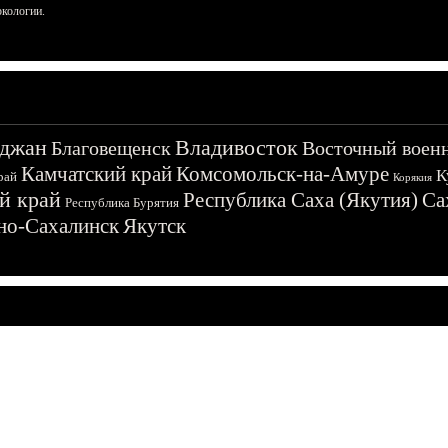
ркологии.
джан
Владивосток
Благовещенск
Восточный воен
Камчатский край
Комсомольск-на-Амуре
К
рай
Корякия
й край
Республика Саха (Якутия)
Са
Республика Бурятия
о-Сахалинск
Якутск