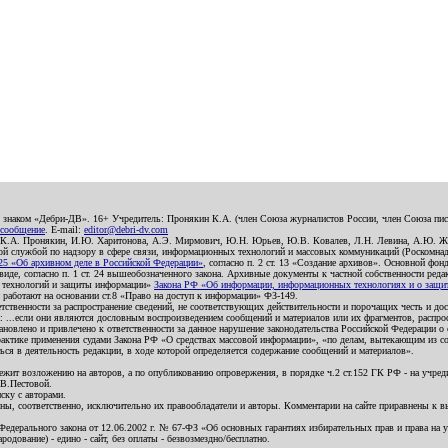
о знаком «Дебри-ДВ». 16+ Учредитель: Пронякин К.А. (член Союза журналистов России, член Союза писа
 сообщение
. E-mail:
editor@debri-dv.com
): К.А. Пронякин, И.Ю. Харитонова, А.Э. Мирмович, Ю.Н. Юрьев, Ю.В. Ковалев, Л.Н. Левина, А.Ю. Ж
 службой по надзору в сфере связи, информационных технологий и массовых коммуникаций (Роскомнадзо
5 «Об архивном деле в Российской Федерации»
, согласно п. 2 ст. 13 «Создание архивов». Основной фон
е, согласно п. 1 ст. 24 вышеобозначенного закона. Архивные документы к частной собственности редакци
ых технологий и защиты информации»
Закона РФ «Об информации, информационных технологиях и о защите
и работают на основании ст.8 «Право на доступ к информации» ФЗ-149.
етственности за распространение сведений, не соответствующих действительности и порочащих честь и д
 ...если они являются дословным воспроизведением сообщений и материалов или их фрагментов, распро
новлено и привлечено к ответственности за данное нарушение законодательства Российской Федерации о
актике применения судами Закона РФ «О средствах массовой информации», «по делам, вытекающим из со
ся в деятельность редакции, в ходе которой определяется содержание сообщений и материалов».
жит возложению на авторов, а по опубликованию опровержения, в порядке ч.2 ст.152 ГК РФ - на учредит
.В.Пестовой.
ску с авторами.
енны, соответственно, исключительно их правообладатели и авторы. Комментарии на сайте приравнены к
дерального закона от 12.06.2002 г. № 67-ФЗ «Об основных гарантиях избирательных прав и права на уча
дование) - едино - сайт, без оплаты - безвозмездно/бесплатно.