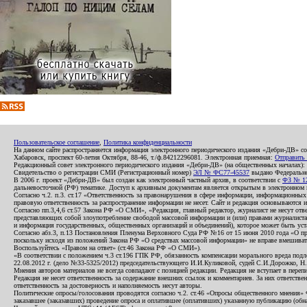
Пользовательское соглашение
,
Политика конфиденциальности
На данном сайте распространяется информация электронного периодического издания «Дебри-ДВ» с
Хабаровск, проспект 60-летия Октября, 88-46, т./ф.84212296081. Электронная приемная:
Отправить
Редакционный совет электронного периодического издания «Дебри-ДВ» (на общественных началах
Свидетельство о регистрации СМИ (Регистрационный номер)
ЭЛ № ФС77-45537
выдано Федеральной
В 2006 г. проект «Дебри-ДВ» был создан как электронный частный архив, в соответствии с
ФЗ № 12
дальневосточной (РФ) тематике. Доступ к архивным документам является открытым в электронном вид
Согласно ч.2. п.3. ст.17 «Ответственность за правонарушения в сфере информации, информационн
правовую ответственность за распространение информации не несет. Сайт и редакция основываются 
Согласно пп.3,4,6 ст.57 Закона РФ «О СМИ», «Редакция, главный редактор, журналист не несут отв
представляющих собой злоупотребление свободой массовой информации и (или) правами журналиста:
и информация государственных, общественных организаций и объединений), которое может быть уста
Согласно абз.3, п.13 Постановления Пленума Верховного Суда РФ №16 от 15 июня 2010 года «О пр
поскольку исходя из положений Закона РФ «О средствах массовой информации» не вправе вмешивать
Воспользуйтесь «Правом на ответ» (ст.46 Закона РФ «О СМИ»).
«В соответствии с положением ч.3 ст.196 ГПК РФ, обязанность компенсации морального вреда подле
22.08.2012 г. (дело №33-5325/2012) председательствующего И.И.Куликовой, судей С.И.Дорожко, Н
Мнения авторов материалов не всегда совпадают с позицией редакции. Редакция не вступает в перепи
Редакция не несет ответственность за содержание внешних ссылок и комментариев. За них ответств
ответственность за достоверность и наполняемость несут авторы.
Политические опросы/голосования проводятся согласно ч.2. ст.46 «Опросы общественного мнения» Фе
заказавшее (заказавших) проведение опроса и оплатившее (оплативших) указанную публикацию (обнаро