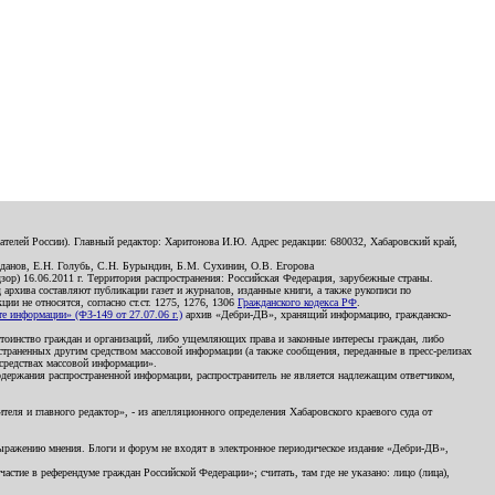
телей России). Главный редактор: Харитонова И.Ю. Адрес редакции: 680032, Хабаровский край,
данов, Е.Н. Голубь, С.Н. Бурындин, Б.М. Сухинин, О.В. Егорова
р) 16.06.2011 г. Территория распространения: Российская Федерация, зарубежные страны.
д архива составляют публикации газет и журналов, изданные книги, а также рукописи по
и не относятся, согласно ст.ст. 1275, 1276, 1306
Гражданского кодекса РФ
.
 информации» (ФЗ-149 от 27.07.06 г.)
архив «Дебри-ДВ», хранящий информацию, гражданско-
остоинство граждан и организаций, либо ущемляющих права и законные интересы граждан, либо
страненных другим средством массовой информации (а также сообщения, переданные в пресс-релизах
 средствах массовой информации».
держания распространенной информации, распространитель не является надлежащим ответчиком,
еля и главного редактор», - из апелляционного определения Хабаровского краевого суда от
 выражению мнения. Блоги и форум не входят в электронное периодическое издание «Дебри-ДВ»,
стие в референдуме граждан Российской Федерации»; считать, там где не указано: лицо (лица),