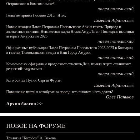
Островского в Комсомольске?!
павел попельский
Голая вечеринка Роснано 2015г. Итог.
Евгений Афанасьев
Новые находки Павла Петровича Попельского: Архив газеты Природа и
аномальные явления, Неизвестная карта НижнеАмурЛага и Последние выставки
автора в Амурске по 2025
павел попельский
Официальные публикации Павла Петровича Попельского 2023-2025 в Болгарии,
в газетах Тихоокеанская Звезда и Наш Город Амурск
павел попельский
Комсомольск официально продолжает отмечать День памяти жертв сталинских
репрессий: задумаемся...
павел попельский
Кого боится Путин: Сергей Фургал
Евгений Афанасьев
Повышение платы в автобусах за проезд: кто виноват, и что делать?
Олег Паньков
Архив блогов >>
НОВОЕ НА ФОРУМЕ
Трилогия "Китобои" А. Вахова.