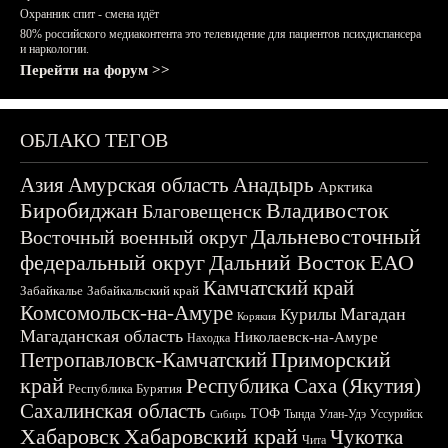
Охранник спит - смена идёт
80% российского медиаконтента это телевидение для пациентов психдиспансера
и наркологии.
Перейти на форум >>
ОБЛАКО ТЕГОВ
Азия
Амурская область
Анадырь
Арктика
Биробиджан
Владивосток
Благовещенск
Дальневосточный
Восточный военный округ
федеральный округ
Дальний Восток
ЕАО
Камчатский край
Забайкалье
Забайкальский край
Комсомольск-на-Амуре
Магадан
Курилы
Корякия
Магаданская область
Николаевск-на-Амуре
Находка
Приморский
Петропавловск-Камчатский
край
Республика Саха (Якутия)
Республика Бурятия
Сахалинская область
ТОФ
Тында
Улан-Удэ
Уссурийск
Сибирь
Хабаровск
Хабаровский край
Чукотка
Чита