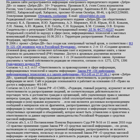
На данном сайте распространяется информация электронного периодического издания «Дебри-
ДВ» со знаком «Дебри-ДВ». 16+ Учредитель: Пронякин К.А. (член Союза журналистов
России, член Союза писателей России). Главный редактор: Харитонова И.Ю. Адрес редакции:
680032, Хабаровский край, Хабаровск, проспект 60-летия Октября, 88-46, т./ф.84212296081.
Электронная приемная:
Отправить сообщение
. E-mail:
editor@debri-dv.com
Редакционный совет электронного периодического издания «Дебри-ДВ» (на общественных
началах): К.А. Пронякин, И.Ю. Харитонова, А.Э. Мирмович, Ю.Н. Юрьев, Ю.В. Ковалев,
Л.Н. Левина, А.Ю. Жданов, Е.Н. Голубь, С.Н. Бурындин, Б.М. Сухинин, О.В. Егорова
Свидетельство о регистрации СМИ (Регистрационный номер)
ЭЛ № ФС77-45537
выдано
Федеральной службой по надзору в сфере связи, информационных технологий и массовых
коммуникаций (Роскомнадзор) 16.06.2011 г. Территория распространения: Российская
Федерация, зарубежные страны.
В 2006 г. проект «Дебри-ДВ» был создан как электронный частный архив, в соответствии с
ФЗ
№ 125 «Об архивном деле в Российской Федерации»
, согласно п. 2 ст. 13 «Создание архивов».
Основной фонд архива составляют публикации газет и журналов, изданные книги, а также
рукописи по дальневосточной (РФ) тематике. Доступ к архивным документам является
открытым в электронном виде, согласно п. 1 ст. 24 вышеобозначенного закона. Архивные
документы к частной собственности редакции не относятся, согласно ст.ст. 1275, 1276, 1306
Гражданского кодекса РФ
.
Согласно ч.2. п.3. ст.17 «Ответственность за правонарушения в сфере информации,
информационных технологий и защиты информации»
Закона РФ «Об информации,
информационных технологиях и о защите информации» (ФЗ-149 от 27.07.06 г.)
архив «Дебри-
ДВ», хранящий информацию, гражданско-правовую ответственность за распространение
информации не несет. Сайт и редакция основываются и работают на основании ст.8 «Право на
доступ к информации» ФЗ-149.
Согласно пп.3,4,6 ст.57 Закона РФ «О СМИ», «Редакция, главный редактор, журналист не несут
ответственности за распространение сведений, не соответствующих действительности и
порочащих честь и достоинство граждан и организаций, либо ущемляющих права и законные
интересы граждан, либо представляющих собой злоупотребление свободой массовой
информации и (или) правами журналиста: ...если они являются дословным воспроизведением
сообщений и материалов или их фрагментов, распространенных другим средством массовой
информации (а также сообщения, переданные в пресс-релизах и информация государственных,
общественных организаций и объединений), которое может быть установлено и привлечено к
ответственности за данное нарушение законодательства Российской Федерации о средствах
массовой информации».
Согласно абз.3, п.13 Постановления Пленума Верховного Суда РФ №16 от 15 июня 2010 года
«О практике применения судами Закона РФ «О средствах массовой информации», «по делам,
вытекающим из содержания распространенной информации, распространитель не является
надлежащим ответчиком, поскольку исходя из положений Закона РФ «О средствах массовой
информации» не вправе вмешиваться в деятельность редакции, в ходе которой определяется
содержание сообщений и материалов».