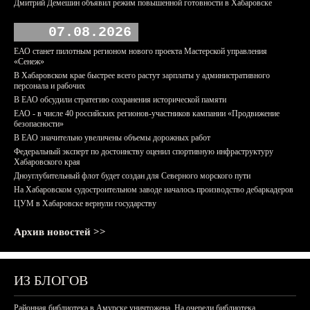
Дмитрий Демешин объявил режим повышенной готовности в Хабаровске
07.08.2026
ЕАО станет пилотным регионом нового проекта Мастерской управления
«Сенеж»
В Хабаровском крае быстрее всего растут зарплаты у административного
персонала и рабочих
В ЕАО обсудили стратегию сохранения исторической памяти
ЕАО - в числе 40 российских регионов-участников кампании «Продвижение
безопасности»
В ЕАО значительно увеличены объемы дорожных работ
Федеральный эксперт по достоинству оценил спортивную инфраструктуру
Хабаровского края
Дноуглубительный флот будет создан для Северного морского пути
На Хабаровском судостроительном заводе началось производство дебаркадеров
ЦУМ в Хабаровске вернули государству
Архив новостей >>
ИЗ БЛОГОВ
Районная библиотека в Амурске уничтожена. На очереди библиотека