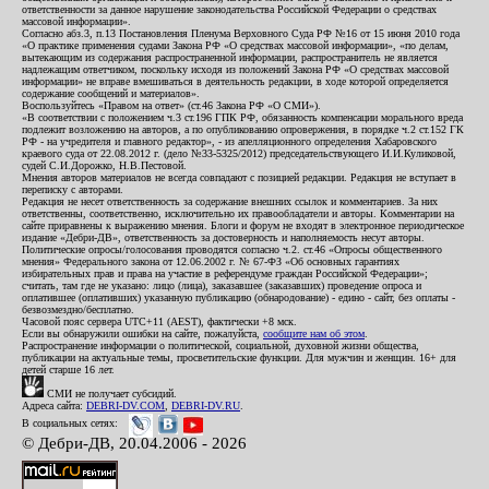
ответственности за данное нарушение законодательства Российской Федерации о средствах
массовой информации».
Согласно абз.3, п.13 Постановления Пленума Верховного Суда РФ №16 от 15 июня 2010 года
«О практике применения судами Закона РФ «О средствах массовой информации», «по делам,
вытекающим из содержания распространенной информации, распространитель не является
надлежащим ответчиком, поскольку исходя из положений Закона РФ «О средствах массовой
информации» не вправе вмешиваться в деятельность редакции, в ходе которой определяется
содержание сообщений и материалов».
Воспользуйтесь «Правом на ответ» (ст.46 Закона РФ «О СМИ»).
«В соответствии с положением ч.3 ст.196 ГПК РФ, обязанность компенсации морального вреда
подлежит возложению на авторов, а по опубликованию опровержения, в порядке ч.2 ст.152 ГК
РФ - на учредителя и главного редактор», - из апелляционного определения Хабаровского
краевого суда от 22.08.2012 г. (дело №33-5325/2012) председательствующего И.И.Куликовой,
судей С.И.Дорожко, Н.В.Пестовой.
Мнения авторов материалов не всегда совпадают с позицией редакции. Редакция не вступает в
переписку с авторами.
Редакция не несет ответственность за содержание внешних ссылок и комментариев. За них
ответственны, соответственно, исключительно их правообладатели и авторы. Комментарии на
сайте приравнены к выражению мнения. Блоги и форум не входят в электронное периодическое
издание «Дебри-ДВ», ответственность за достоверность и наполняемость несут авторы.
Политические опросы/голосования проводятся согласно ч.2. ст.46 «Опросы общественного
мнения» Федерального закона от 12.06.2002 г. № 67-ФЗ «Об основных гарантиях
избирательных прав и права на участие в референдуме граждан Российской Федерации»;
считать, там где не указано: лицо (лица), заказавшее (заказавших) проведение опроса и
оплатившее (оплативших) указанную публикацию (обнародование) - едино - сайт, без оплаты -
безвозмездно/бесплатно.
Часовой пояс сервера UTC+11 (AEST), фактически +8 мск.
Если вы обнаружили ошибки на сайте, пожалуйста,
сообщите нам об этом
.
Распространение информации о политической, социальной, духовной жизни общества,
публикации на актуальные темы, просветительские функции. Для мужчин и женщин. 16+ для
детей старше 16 лет.
СМИ не получает субсидий.
Адреса сайта:
DEBRI-DV.COM
,
DEBRI-DV.RU
.
В социальных сетях:
© Дебри-ДВ, 20.04.2006 - 2026