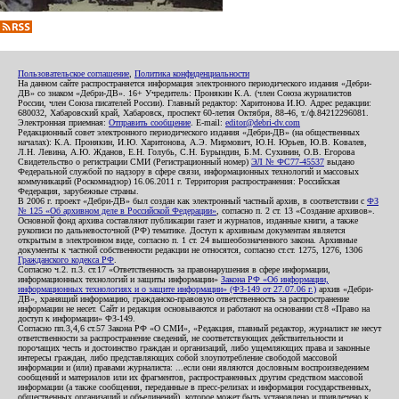
Пользовательское соглашение
,
Политика конфиденциальности
На данном сайте распространяется информация электронного периодического издания «Дебри-
ДВ» со знаком «Дебри-ДВ». 16+ Учредитель: Пронякин К.А. (член Союза журналистов
России, член Союза писателей России). Главный редактор: Харитонова И.Ю. Адрес редакции:
680032, Хабаровский край, Хабаровск, проспект 60-летия Октября, 88-46, т./ф.84212296081.
Электронная приемная:
Отправить сообщение
. E-mail:
editor@debri-dv.com
Редакционный совет электронного периодического издания «Дебри-ДВ» (на общественных
началах): К.А. Пронякин, И.Ю. Харитонова, А.Э. Мирмович, Ю.Н. Юрьев, Ю.В. Ковалев,
Л.Н. Левина, А.Ю. Жданов, Е.Н. Голубь, С.Н. Бурындин, Б.М. Сухинин, О.В. Егорова
Свидетельство о регистрации СМИ (Регистрационный номер)
ЭЛ № ФС77-45537
выдано
Федеральной службой по надзору в сфере связи, информационных технологий и массовых
коммуникаций (Роскомнадзор) 16.06.2011 г. Территория распространения: Российская
Федерация, зарубежные страны.
В 2006 г. проект «Дебри-ДВ» был создан как электронный частный архив, в соответствии с
ФЗ
№ 125 «Об архивном деле в Российской Федерации»
, согласно п. 2 ст. 13 «Создание архивов».
Основной фонд архива составляют публикации газет и журналов, изданные книги, а также
рукописи по дальневосточной (РФ) тематике. Доступ к архивным документам является
открытым в электронном виде, согласно п. 1 ст. 24 вышеобозначенного закона. Архивные
документы к частной собственности редакции не относятся, согласно ст.ст. 1275, 1276, 1306
Гражданского кодекса РФ
.
Согласно ч.2. п.3. ст.17 «Ответственность за правонарушения в сфере информации,
информационных технологий и защиты информации»
Закона РФ «Об информации,
информационных технологиях и о защите информации» (ФЗ-149 от 27.07.06 г.)
архив «Дебри-
ДВ», хранящий информацию, гражданско-правовую ответственность за распространение
информации не несет. Сайт и редакция основываются и работают на основании ст.8 «Право на
доступ к информации» ФЗ-149.
Согласно пп.3,4,6 ст.57 Закона РФ «О СМИ», «Редакция, главный редактор, журналист не несут
ответственности за распространение сведений, не соответствующих действительности и
порочащих честь и достоинство граждан и организаций, либо ущемляющих права и законные
интересы граждан, либо представляющих собой злоупотребление свободой массовой
информации и (или) правами журналиста: ...если они являются дословным воспроизведением
сообщений и материалов или их фрагментов, распространенных другим средством массовой
информации (а также сообщения, переданные в пресс-релизах и информация государственных,
общественных организаций и объединений), которое может быть установлено и привлечено к