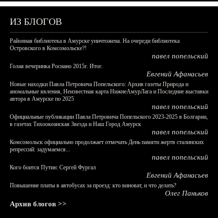
ИЗ БЛОГОВ
Районная библиотека в Амурске уничтожена. На очереди библиотека
Островского в Комсомольске?!
павел попельский
Голая вечеринка Роснано 2015г. Итог.
Евгений Афанасьев
Новые находки Павла Петровича Попельского: Архив газеты Природа и
аномальные явления, Неизвестная карта НижнеАмурЛага и Последние выставки
автора в Амурске по 2025
павел попельский
Официальные публикации Павла Петровича Попельского 2023-2025 в Болгарии,
в газетах Тихоокеанская Звезда и Наш Город Амурск
павел попельский
Комсомольск официально продолжает отмечать День памяти жертв сталинских
репрессий: задумаемся...
павел попельский
Кого боится Путин: Сергей Фургал
Евгений Афанасьев
Повышение платы в автобусах за проезд: кто виноват, и что делать?
Олег Паньков
Архив блогов >>