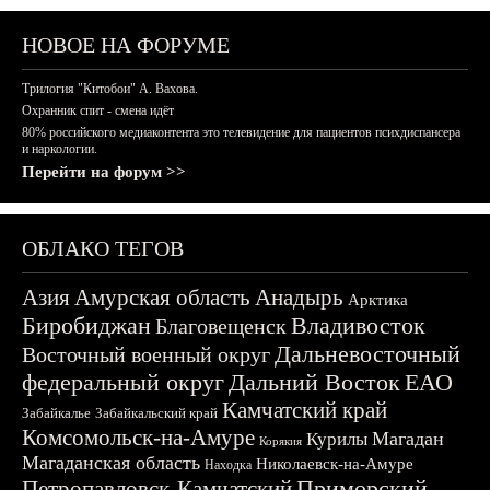
НОВОЕ НА ФОРУМЕ
Трилогия "Китобои" А. Вахова.
Охранник спит - смена идёт
80% российского медиаконтента это телевидение для пациентов психдиспансера
и наркологии.
Перейти на форум >>
ОБЛАКО ТЕГОВ
Азия
Амурская область
Анадырь
Арктика
Биробиджан
Владивосток
Благовещенск
Дальневосточный
Восточный военный округ
федеральный округ
Дальний Восток
ЕАО
Камчатский край
Забайкалье
Забайкальский край
Комсомольск-на-Амуре
Магадан
Курилы
Корякия
Магаданская область
Николаевск-на-Амуре
Находка
Приморский
Петропавловск-Камчатский