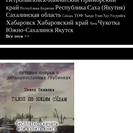
край
Республика Саха (Якутия)
Республика Бурятия
Сахалинская область
ТОФ
Тында
Улан-Удэ
Уссурийск
Сибирь
Хабаровск
Хабаровский край
Чукотка
Чита
Южно-Сахалинск
Якутск
Все теги >>