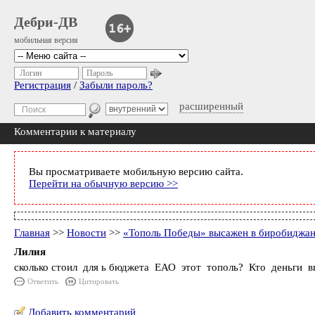
Дебри-ДВ
мобильная версия
Логин
Пароль
Регистрация
/
Забыли пароль?
расширенный
Комментарии к материалу
Вы просматриваете мобильную версию сайта.
Перейти на обычную версию >>
Главная
>>
Новости
>>
«Тополь Победы» высажен в биробиджан
Лилия
сколько стоил для ь бюджета ЕАО этот тополь? Кто деньги в
Ответить
Цитировать
Добавить комментарий