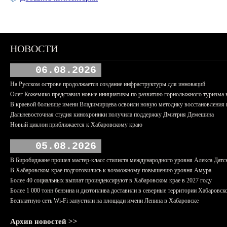
НОВОСТИ
06.08.2026
На Русском острове продолжается создание инфраструктуры для инноваций
Олег Кожемяко представил новые инициативы по развитию горнолыжного туризма 
В краевой больнице имени Владимирцева освоили новую методику восстановления п
Дальневосточная студия кинохроники получила поддержку Дмитрия Демешина
Новый циклон приближается к Хабаровскому краю
05.08.2026
В Биробиджане прошел мастер-класс стилиста международного уровня Алекса Датс
В Хабаровском крае подготовились к возможному повышению уровня Амура
Более 40 социальных выплат проиндексируют в Хабаровском крае в 2027 году
Более 1 000 тонн бензина и дизтоплива доставили в северные территории Хабаровск
Бесплатную сеть Wi-Fi запустили на площади имени Ленина в Хабаровске
Архив новостей >>