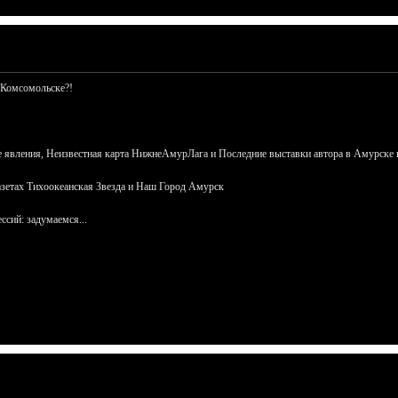
 Комсомольске?!
 явления, Неизвестная карта НижнеАмурЛага и Последние выставки автора в Амурске 
азетах Тихоокеанская Звезда и Наш Город Амурск
сий: задумаемся...