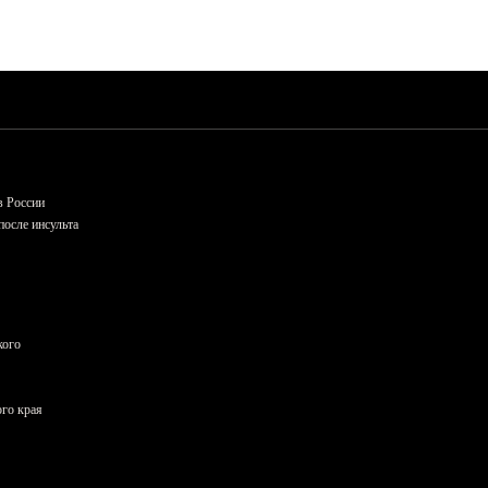
в России
осле инсульта
кого
ого края