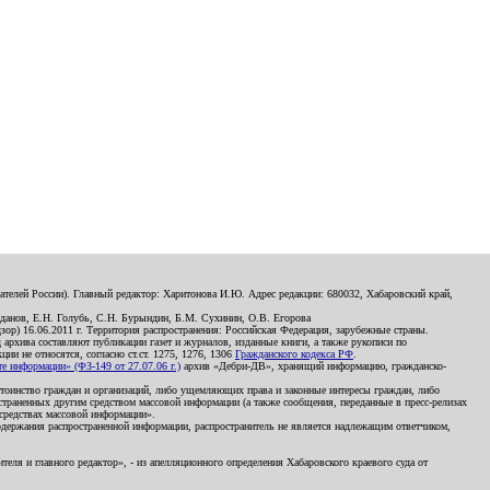
телей России). Главный редактор: Харитонова И.Ю. Адрес редакции: 680032, Хабаровский край,
данов, Е.Н. Голубь, С.Н. Бурындин, Б.М. Сухинин, О.В. Егорова
р) 16.06.2011 г. Территория распространения: Российская Федерация, зарубежные страны.
д архива составляют публикации газет и журналов, изданные книги, а также рукописи по
и не относятся, согласно ст.ст. 1275, 1276, 1306
Гражданского кодекса РФ
.
 информации» (ФЗ-149 от 27.07.06 г.)
архив «Дебри-ДВ», хранящий информацию, гражданско-
остоинство граждан и организаций, либо ущемляющих права и законные интересы граждан, либо
страненных другим средством массовой информации (а также сообщения, переданные в пресс-релизах
 средствах массовой информации».
держания распространенной информации, распространитель не является надлежащим ответчиком,
еля и главного редактор», - из апелляционного определения Хабаровского краевого суда от