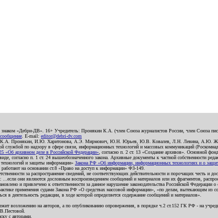
о знаком «Дебри-ДВ». 16+ Учредитель: Пронякин К.А. (член Союза журналистов России, член Союза писа
 сообщение
. E-mail:
editor@debri-dv.com
): К.А. Пронякин, И.Ю. Харитонова, А.Э. Мирмович, Ю.Н. Юрьев, Ю.В. Ковалев, Л.Н. Левина, А.Ю. Ж
 службой по надзору в сфере связи, информационных технологий и массовых коммуникаций (Роскомнадзо
5 «Об архивном деле в Российской Федерации»
, согласно п. 2 ст. 13 «Создание архивов». Основной фон
е, согласно п. 1 ст. 24 вышеобозначенного закона. Архивные документы к частной собственности редакци
ых технологий и защиты информации»
Закона РФ «Об информации, информационных технологиях и о защите
и работают на основании ст.8 «Право на доступ к информации» ФЗ-149.
етственности за распространение сведений, не соответствующих действительности и порочащих честь и д
 ...если они являются дословным воспроизведением сообщений и материалов или их фрагментов, распро
новлено и привлечено к ответственности за данное нарушение законодательства Российской Федерации о
актике применения судами Закона РФ «О средствах массовой информации», «по делам, вытекающим из со
ся в деятельность редакции, в ходе которой определяется содержание сообщений и материалов».
жит возложению на авторов, а по опубликованию опровержения, в порядке ч.2 ст.152 ГК РФ - на учредит
.В.Пестовой.
ску с авторами.