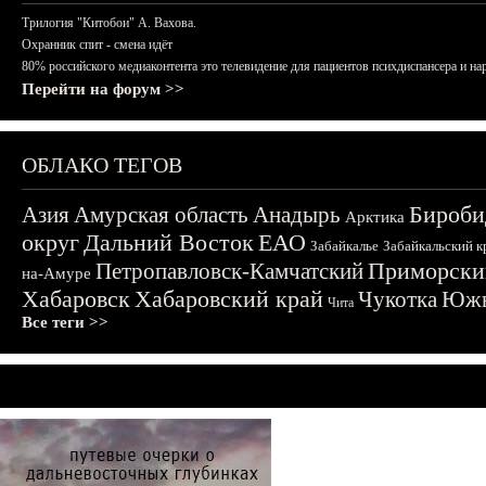
Трилогия "Китобои" А. Вахова.
Охранник спит - смена идёт
80% российского медиаконтента это телевидение для пациентов психдиспансера и на
Перейти на форум >>
ОБЛАКО ТЕГОВ
Бироби
Азия
Амурская область
Анадырь
Арктика
округ
Дальний Восток
ЕАО
Забайкалье
Забайкальский к
Приморски
Петропавловск-Камчатский
на-Амуре
Хабаровск
Хабаровский край
Чукотка
Южн
Чита
Все теги >>