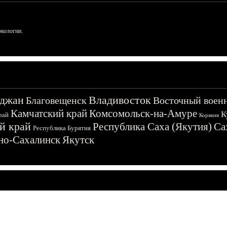
ркологии.
джан
Владивосток
Благовещенск
Восточный воен
Камчатский край
Комсомольск-на-Амуре
К
рай
Корякия
й край
Республика Саха (Якутия)
Са
Республика Бурятия
о-Сахалинск
Якутск