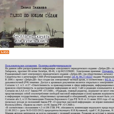
Пользовательское соглашение
,
Политика конфиденциальности
На данном сайте распространяется информация электронного периодического издания «Дебри-ДВ» с
Хабаровск, проспект 60-летия Октября, 88-46, т./ф.84212296081. Электронная приемная:
Отправить
Редакционный совет электронного периодического издания «Дебри-ДВ» (на общественных началах
Свидетельство о регистрации СМИ (Регистрационный номер)
ЭЛ № ФС77-45537
выдано Федеральной
В 2006 г. проект «Дебри-ДВ» был создан как электронный частный архив, в соответствии с
ФЗ № 12
дальневосточной (РФ) тематике. Доступ к архивным документам является открытым в электронном вид
Согласно ч.2. п.3. ст.17 «Ответственность за правонарушения в сфере информации, информационн
правовую ответственность за распространение информации не несет. Сайт и редакция основываются 
Согласно пп.3,4,6 ст.57 Закона РФ «О СМИ», «Редакция, главный редактор, журналист не несут отв
представляющих собой злоупотребление свободой массовой информации и (или) правами журналиста:
и информация государственных, общественных организаций и объединений), которое может быть уста
Согласно абз.3, п.13 Постановления Пленума Верховного Суда РФ №16 от 15 июня 2010 года «О пр
поскольку исходя из положений Закона РФ «О средствах массовой информации» не вправе вмешивать
Воспользуйтесь «Правом на ответ» (ст.46 Закона РФ «О СМИ»).
«В соответствии с положением ч.3 ст.196 ГПК РФ, обязанность компенсации морального вреда подле
22.08.2012 г. (дело №33-5325/2012) председательствующего И.И.Куликовой, судей С.И.Дорожко, Н
Мнения авторов материалов не всегда совпадают с позицией редакции. Редакция не вступает в перепи