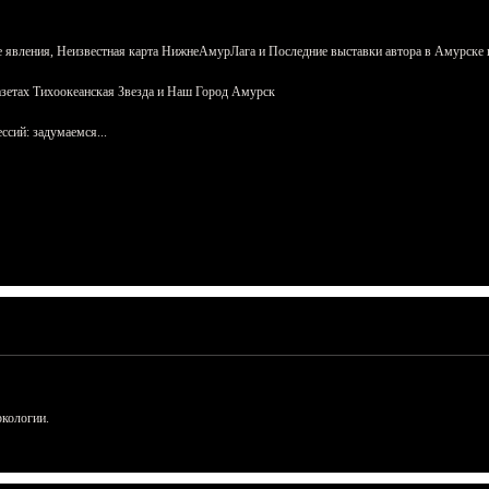
 явления, Неизвестная карта НижнеАмурЛага и Последние выставки автора в Амурске 
азетах Тихоокеанская Звезда и Наш Город Амурск
сий: задумаемся...
ркологии.