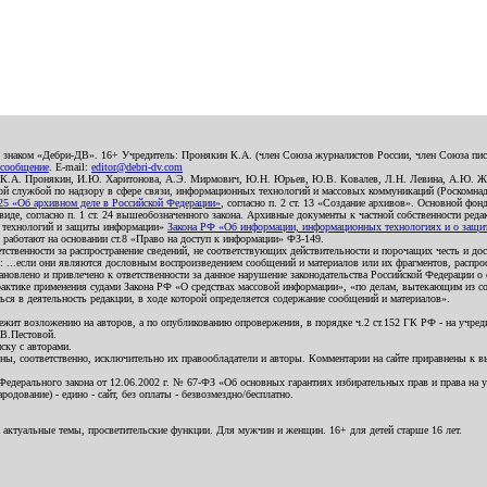
о знаком «Дебри-ДВ». 16+ Учредитель: Пронякин К.А. (член Союза журналистов России, член Союза писа
 сообщение
. E-mail:
editor@debri-dv.com
): К.А. Пронякин, И.Ю. Харитонова, А.Э. Мирмович, Ю.Н. Юрьев, Ю.В. Ковалев, Л.Н. Левина, А.Ю. Ж
 службой по надзору в сфере связи, информационных технологий и массовых коммуникаций (Роскомнадзо
5 «Об архивном деле в Российской Федерации»
, согласно п. 2 ст. 13 «Создание архивов». Основной фон
е, согласно п. 1 ст. 24 вышеобозначенного закона. Архивные документы к частной собственности редакци
ых технологий и защиты информации»
Закона РФ «Об информации, информационных технологиях и о защите
и работают на основании ст.8 «Право на доступ к информации» ФЗ-149.
етственности за распространение сведений, не соответствующих действительности и порочащих честь и д
 ...если они являются дословным воспроизведением сообщений и материалов или их фрагментов, распро
новлено и привлечено к ответственности за данное нарушение законодательства Российской Федерации о
актике применения судами Закона РФ «О средствах массовой информации», «по делам, вытекающим из со
ся в деятельность редакции, в ходе которой определяется содержание сообщений и материалов».
жит возложению на авторов, а по опубликованию опровержения, в порядке ч.2 ст.152 ГК РФ - на учредит
.В.Пестовой.
ску с авторами.
енны, соответственно, исключительно их правообладатели и авторы. Комментарии на сайте приравнены к
дерального закона от 12.06.2002 г. № 67-ФЗ «Об основных гарантиях избирательных прав и права на уча
дование) - едино - сайт, без оплаты - безвозмездно/бесплатно.
 актуальные темы, просветительские функции. Для мужчин и женщин. 16+ для детей старше 16 лет.