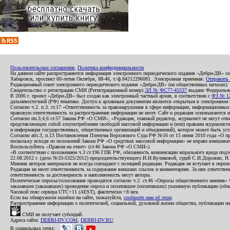
Пользовательское соглашение
,
Политика конфиденциальности
На данном сайте распространяется информация электронного периодического издания «Дебри-ДВ» с
Хабаровск, проспект 60-летия Октября, 88-46, т./ф.84212296081. Электронная приемная:
Отправить
Редакционный совет электронного периодического издания «Дебри-ДВ» (на общественных началах
Свидетельство о регистрации СМИ (Регистрационный номер)
ЭЛ № ФС77-45537
выдано Федеральной
В 2006 г. проект «Дебри-ДВ» был создан как электронный частный архив, в соответствии с
ФЗ № 12
дальневосточной (РФ) тематике. Доступ к архивным документам является открытым в электронном вид
Согласно ч.2. п.3. ст.17 «Ответственность за правонарушения в сфере информации, информационн
правовую ответственность за распространение информации не несет. Сайт и редакция основываются 
Согласно пп.3,4,6 ст.57 Закона РФ «О СМИ», «Редакция, главный редактор, журналист не несут отв
представляющих собой злоупотребление свободой массовой информации и (или) правами журналиста:
и информация государственных, общественных организаций и объединений), которое может быть уста
Согласно абз.3, п.13 Постановления Пленума Верховного Суда РФ №16 от 15 июня 2010 года «О пр
поскольку исходя из положений Закона РФ «О средствах массовой информации» не вправе вмешивать
Воспользуйтесь «Правом на ответ» (ст.46 Закона РФ «О СМИ»).
«В соответствии с положением ч.3 ст.196 ГПК РФ, обязанность компенсации морального вреда подле
22.08.2012 г. (дело №33-5325/2012) председательствующего И.И.Куликовой, судей С.И.Дорожко, Н
Мнения авторов материалов не всегда совпадают с позицией редакции. Редакция не вступает в перепи
Редакция не несет ответственность за содержание внешних ссылок и комментариев. За них ответств
ответственность за достоверность и наполняемость несут авторы.
Политические опросы/голосования проводятся согласно ч.2. ст.46 «Опросы общественного мнения» Фе
заказавшее (заказавших) проведение опроса и оплатившее (оплативших) указанную публикацию (обнаро
Часовой пояс сервера UTC+11 (AEST), фактически +8 мск.
Если вы обнаружили ошибки на сайте, пожалуйста,
сообщите нам об этом
.
Распространение информации о политической, социальной, духовной жизни общества, публикации на
СМИ не получает субсидий.
Адреса сайта:
DEBRI-DV.COM
,
DEBRI-DV.RU
.
В социальных сетях: