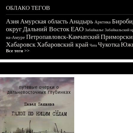
ОБЛАКО ТЕГОВ
Бироби
Азия
Амурская область
Анадырь
Арктика
округ
Дальний Восток
ЕАО
Забайкалье
Забайкальский к
Приморски
Петропавловск-Камчатский
на-Амуре
Хабаровск
Хабаровский край
Чукотка
Южн
Чита
Все теги >>