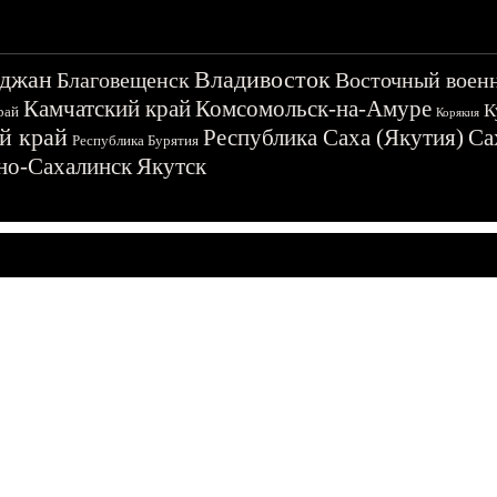
джан
Владивосток
Благовещенск
Восточный воен
Камчатский край
Комсомольск-на-Амуре
К
рай
Корякия
й край
Республика Саха (Якутия)
Са
Республика Бурятия
о-Сахалинск
Якутск