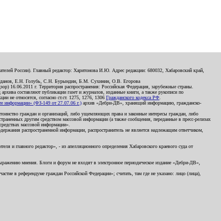
телей России). Главный редактор: Харитонова И.Ю. Адрес редакции: 680032, Хабаровский край,
данов, Е.Н. Голубь, С.Н. Бурындин, Б.М. Сухинин, О.В. Егорова
р) 16.06.2011 г. Территория распространения: Российская Федерация, зарубежные страны.
д архива составляют публикации газет и журналов, изданные книги, а также рукописи по
и не относятся, согласно ст.ст. 1275, 1276, 1306
Гражданского кодекса РФ
.
 информации» (ФЗ-149 от 27.07.06 г.)
архив «Дебри-ДВ», хранящий информацию, гражданско-
остоинство граждан и организаций, либо ущемляющих права и законные интересы граждан, либо
страненных другим средством массовой информации (а также сообщения, переданные в пресс-релизах
 средствах массовой информации».
держания распространенной информации, распространитель не является надлежащим ответчиком,
еля и главного редактор», - из апелляционного определения Хабаровского краевого суда от
 выражению мнения. Блоги и форум не входят в электронное периодическое издание «Дебри-ДВ»,
стие в референдуме граждан Российской Федерации»; считать, там где не указано: лицо (лица),