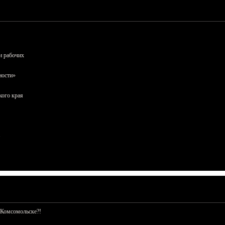
и рабочих
ности»
кого края
 Комсомольске?!