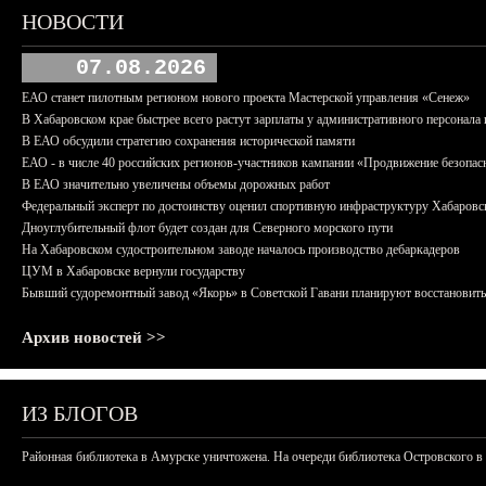
НОВОСТИ
07.08.2026
ЕАО станет пилотным регионом нового проекта Мастерской управления «Сенеж»
В Хабаровском крае быстрее всего растут зарплаты у административного персонала 
В ЕАО обсудили стратегию сохранения исторической памяти
ЕАО - в числе 40 российских регионов-участников кампании «Продвижение безопас
В ЕАО значительно увеличены объемы дорожных работ
Федеральный эксперт по достоинству оценил спортивную инфраструктуру Хабаровс
Дноуглубительный флот будет создан для Северного морского пути
На Хабаровском судостроительном заводе началось производство дебаркадеров
ЦУМ в Хабаровске вернули государству
Бывший судоремонтный завод «Якорь» в Советской Гавани планируют восстановить
Архив новостей >>
ИЗ БЛОГОВ
Районная библиотека в Амурске уничтожена. На очереди библиотека Островского в