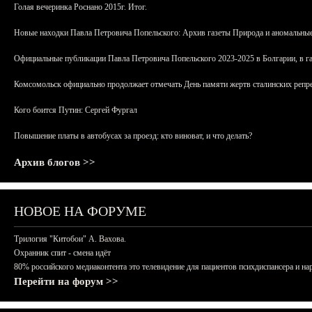
Голая вечеринка Роснано 2015г. Итог.
Новые находки Павла Петровича Попельского: Архив газеты Природа и аномальные
Официальные публикации Павла Петровича Попельского 2023-2025 в Болгарии, в г
Комсомольск официально продолжает отмечать День памяти жертв сталинских репрес
Кого боится Путин: Сергей Фургал
Повышение платы в автобусах за проезд: кто виноват, и что делать?
Архив блогов >>
НОВОЕ НА ФОРУМЕ
Трилогия "Китобои" А. Вахова.
Охранник спит - смена идёт
80% российского медиаконтента это телевидение для пациентов психдиспансера и на
Перейти на форум >>