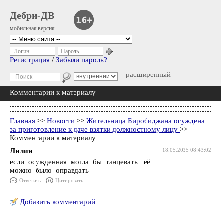
Дебри-ДВ
мобильная версия
Логин
Пароль
Регистрация
/
Забыли пароль?
расширенный
Комментарии к материалу
Главная
>>
Новости
>>
Жительница Биробиджана осуждена
за приготовление к даче взятки должностному лицу
>>
Комментарии к материалу
Лилия
18.05.2025 08:43:02
если осужденная могла бы танцевать её
можно было оправдать
Ответить
Цитировать
Добавить комментарий