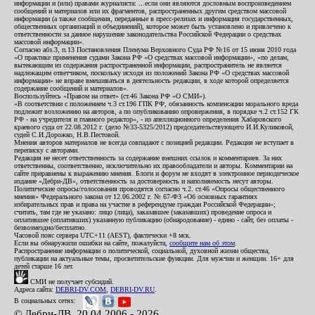
информации и (или) правами журналиста: ...если они являются дословным воспроизведением
сообщений и материалов или их фрагментов, распространенных другим средством массовой
информации (а также сообщения, переданные в пресс-релизах и информация государственных,
общественных организаций и объединений), которое может быть установлено и привлечено к
ответственности за данное нарушение законодательства Российской Федерации о средствах
массовой информации».
Согласно абз.3, п.13 Постановления Пленума Верховного Суда РФ №16 от 15 июня 2010 года
«О практике применения судами Закона РФ «О средствах массовой информации», «по делам,
вытекающим из содержания распространенной информации, распространитель не является
надлежащим ответчиком, поскольку исходя из положений Закона РФ «О средствах массовой
информации» не вправе вмешиваться в деятельность редакции, в ходе которой определяется
содержание сообщений и материалов».
Воспользуйтесь «Правом на ответ» (ст.46 Закона РФ «О СМИ»).
«В соответствии с положением ч.3 ст.196 ГПК РФ, обязанность компенсации морального вреда
подлежит возложению на авторов, а по опубликованию опровержения, в порядке ч.2 ст.152 ГК
РФ - на учредителя и главного редактор», - из апелляционного определения Хабаровского
краевого суда от 22.08.2012 г. (дело №33-5325/2012) председательствующего И.И.Куликовой,
судей С.И.Дорожко, Н.В.Пестовой.
Мнения авторов материалов не всегда совпадают с позицией редакции. Редакция не вступает в
переписку с авторами.
Редакция не несет ответственность за содержание внешних ссылок и комментариев. За них
ответственны, соответственно, исключительно их правообладатели и авторы. Комментарии на
сайте приравнены к выражению мнения. Блоги и форум не входят в электронное периодическое
издание «Дебри-ДВ», ответственность за достоверность и наполняемость несут авторы.
Политические опросы/голосования проводятся согласно ч.2. ст.46 «Опросы общественного
мнения» Федерального закона от 12.06.2002 г. № 67-ФЗ «Об основных гарантиях
избирательных прав и права на участие в референдуме граждан Российской Федерации»;
считать, там где не указано: лицо (лица), заказавшее (заказавших) проведение опроса и
оплатившее (оплативших) указанную публикацию (обнародование) - едино - сайт, без оплаты -
безвозмездно/бесплатно.
Часовой пояс сервера UTC+11 (AEST), фактически +8 мск.
Если вы обнаружили ошибки на сайте, пожалуйста,
сообщите нам об этом
.
Распространение информации о политической, социальной, духовной жизни общества,
публикации на актуальные темы, просветительские функции. Для мужчин и женщин. 16+ для
детей старше 16 лет.
СМИ не получает субсидий.
Адреса сайта:
DEBRI-DV.COM
,
DEBRI-DV.RU
.
В социальных сетях:
© Дебри-ДВ, 20.04.2006 - 2026