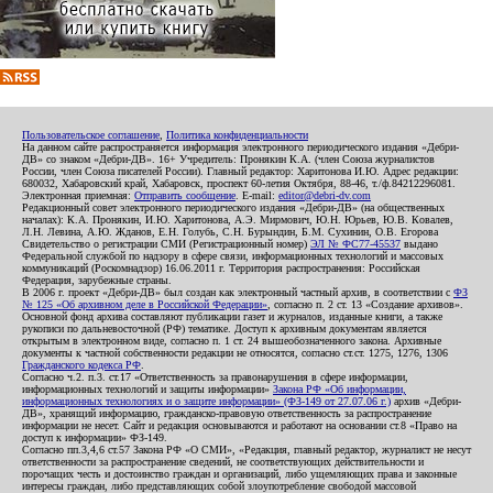
Пользовательское соглашение
,
Политика конфиденциальности
На данном сайте распространяется информация электронного периодического издания «Дебри-
ДВ» со знаком «Дебри-ДВ». 16+ Учредитель: Пронякин К.А. (член Союза журналистов
России, член Союза писателей России). Главный редактор: Харитонова И.Ю. Адрес редакции:
680032, Хабаровский край, Хабаровск, проспект 60-летия Октября, 88-46, т./ф.84212296081.
Электронная приемная:
Отправить сообщение
. E-mail:
editor@debri-dv.com
Редакционный совет электронного периодического издания «Дебри-ДВ» (на общественных
началах): К.А. Пронякин, И.Ю. Харитонова, А.Э. Мирмович, Ю.Н. Юрьев, Ю.В. Ковалев,
Л.Н. Левина, А.Ю. Жданов, Е.Н. Голубь, С.Н. Бурындин, Б.М. Сухинин, О.В. Егорова
Свидетельство о регистрации СМИ (Регистрационный номер)
ЭЛ № ФС77-45537
выдано
Федеральной службой по надзору в сфере связи, информационных технологий и массовых
коммуникаций (Роскомнадзор) 16.06.2011 г. Территория распространения: Российская
Федерация, зарубежные страны.
В 2006 г. проект «Дебри-ДВ» был создан как электронный частный архив, в соответствии с
ФЗ
№ 125 «Об архивном деле в Российской Федерации»
, согласно п. 2 ст. 13 «Создание архивов».
Основной фонд архива составляют публикации газет и журналов, изданные книги, а также
рукописи по дальневосточной (РФ) тематике. Доступ к архивным документам является
открытым в электронном виде, согласно п. 1 ст. 24 вышеобозначенного закона. Архивные
документы к частной собственности редакции не относятся, согласно ст.ст. 1275, 1276, 1306
Гражданского кодекса РФ
.
Согласно ч.2. п.3. ст.17 «Ответственность за правонарушения в сфере информации,
информационных технологий и защиты информации»
Закона РФ «Об информации,
информационных технологиях и о защите информации» (ФЗ-149 от 27.07.06 г.)
архив «Дебри-
ДВ», хранящий информацию, гражданско-правовую ответственность за распространение
информации не несет. Сайт и редакция основываются и работают на основании ст.8 «Право на
доступ к информации» ФЗ-149.
Согласно пп.3,4,6 ст.57 Закона РФ «О СМИ», «Редакция, главный редактор, журналист не несут
ответственности за распространение сведений, не соответствующих действительности и
порочащих честь и достоинство граждан и организаций, либо ущемляющих права и законные
интересы граждан, либо представляющих собой злоупотребление свободой массовой