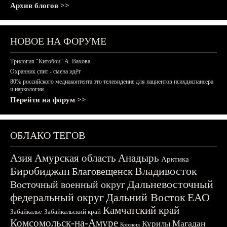
Архив блогов >>
НОВОЕ НА ФОРУМЕ
Трилогия "Китобои" А. Вахова.
Охранник спит - смена идёт
80% российского медиаконтента это телевидение для пациентов психдиспансера
и наркологии.
Перейти на форум >>
ОБЛАКО ТЕГОВ
Азия
Амурская область
Анадырь
Арктика
Биробиджан
Владивосток
Благовещенск
Дальневосточный
Восточный военный округ
федеральный округ
Дальний Восток
ЕАО
Камчатский край
Забайкалье
Забайкальский край
Комсомольск-на-Амуре
Магадан
Курилы
Корякия