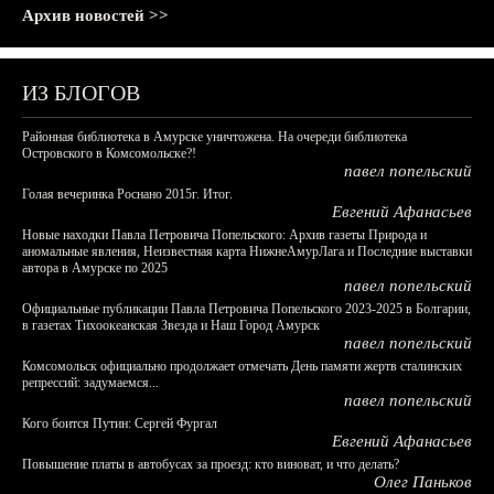
Архив новостей >>
ИЗ БЛОГОВ
Районная библиотека в Амурске уничтожена. На очереди библиотека
Островского в Комсомольске?!
павел попельский
Голая вечеринка Роснано 2015г. Итог.
Евгений Афанасьев
Новые находки Павла Петровича Попельского: Архив газеты Природа и
аномальные явления, Неизвестная карта НижнеАмурЛага и Последние выставки
автора в Амурске по 2025
павел попельский
Официальные публикации Павла Петровича Попельского 2023-2025 в Болгарии,
в газетах Тихоокеанская Звезда и Наш Город Амурск
павел попельский
Комсомольск официально продолжает отмечать День памяти жертв сталинских
репрессий: задумаемся...
павел попельский
Кого боится Путин: Сергей Фургал
Евгений Афанасьев
Повышение платы в автобусах за проезд: кто виноват, и что делать?
Олег Паньков