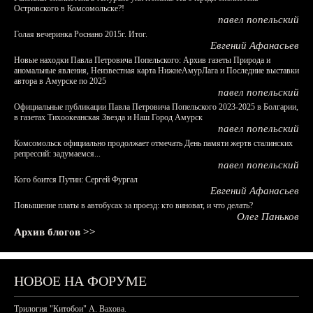
Островского в Комсомольске?!
павел попельский
Голая вечеринка Роснано 2015г. Итог.
Евгений Афанасьев
Новые находки Павла Петровича Попельского: Архив газеты Природа и
аномальные явления, Неизвестная карта НижнеАмурЛага и Последние выставки
автора в Амурске по 2025
павел попельский
Официальные публикации Павла Петровича Попельского 2023-2025 в Болгарии,
в газетах Тихоокеанская Звезда и Наш Город Амурск
павел попельский
Комсомольск официально продолжает отмечать День памяти жертв сталинских
репрессий: задумаемся...
павел попельский
Кого боится Путин: Сергей Фургал
Евгений Афанасьев
Повышение платы в автобусах за проезд: кто виноват, и что делать?
Олег Паньков
Архив блогов >>
НОВОЕ НА ФОРУМЕ
Трилогия "Китобои" А. Вахова.