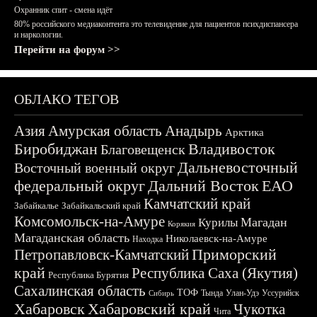
Охранник спит - смена идёт
80% российского медиаконтента это телевидение для пациентов психдиспансера
и наркологии.
Перейти на форум >>
ОБЛАКО ТЕГОВ
Азия
Амурская область
Анадырь
Арктика
Биробиджан
Владивосток
Благовещенск
Дальневосточный
Восточный военный округ
федеральный округ
Дальний Восток
ЕАО
Камчатский край
Забайкалье
Забайкальский край
Комсомольск-на-Амуре
Магадан
Курилы
Корякия
Магаданская область
Николаевск-на-Амуре
Находка
Приморский
Петропавловск-Камчатский
край
Республика Саха (Якутия)
Республика Бурятия
Сахалинская область
ТОФ
Тында
Улан-Удэ
Уссурийск
Сибирь
Хабаровск
Хабаровский край
Чукотка
Чита