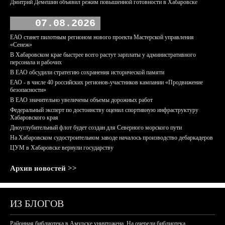
Дмитрий Демешин объявил режим повышенной готовности в Хабаровске
07.08.2026
ЕАО станет пилотным регионом нового проекта Мастерской управления
«Сенеж»
В Хабаровском крае быстрее всего растут зарплаты у административного
персонала и рабочих
В ЕАО обсудили стратегию сохранения исторической памяти
ЕАО - в числе 40 российских регионов-участников кампании «Продвижение
безопасности»
В ЕАО значительно увеличены объемы дорожных работ
Федеральный эксперт по достоинству оценил спортивную инфраструктуру
Хабаровского края
Дноуглубительный флот будет создан для Северного морского пути
На Хабаровском судостроительном заводе началось производство дебаркадеров
ЦУМ в Хабаровске вернули государству
Архив новостей >>
ИЗ БЛОГОВ
Районная библиотека в Амурске уничтожена. На очереди библиотека