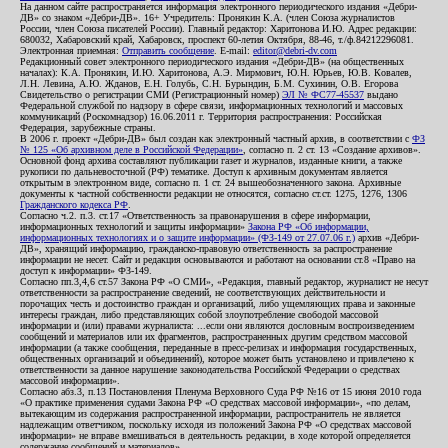
На данном сайте распространяется информация электронного периодического издания «Дебри-
ДВ» со знаком «Дебри-ДВ». 16+ Учредитель: Пронякин К.А. (член Союза журналистов
России, член Союза писателей России). Главный редактор: Харитонова И.Ю. Адрес редакции:
680032, Хабаровский край, Хабаровск, проспект 60-летия Октября, 88-46, т./ф.84212296081.
Электронная приемная:
Отправить сообщение
. E-mail:
editor@debri-dv.com
Редакционный совет электронного периодического издания «Дебри-ДВ» (на общественных
началах): К.А. Пронякин, И.Ю. Харитонова, А.Э. Мирмович, Ю.Н. Юрьев, Ю.В. Ковалев,
Л.Н. Левина, А.Ю. Жданов, Е.Н. Голубь, С.Н. Бурындин, Б.М. Сухинин, О.В. Егорова
Свидетельство о регистрации СМИ (Регистрационный номер)
ЭЛ № ФС77-45537
выдано
Федеральной службой по надзору в сфере связи, информационных технологий и массовых
коммуникаций (Роскомнадзор) 16.06.2011 г. Территория распространения: Российская
Федерация, зарубежные страны.
В 2006 г. проект «Дебри-ДВ» был создан как электронный частный архив, в соответствии с
ФЗ
№ 125 «Об архивном деле в Российской Федерации»
, согласно п. 2 ст. 13 «Создание архивов».
Основной фонд архива составляют публикации газет и журналов, изданные книги, а также
рукописи по дальневосточной (РФ) тематике. Доступ к архивным документам является
открытым в электронном виде, согласно п. 1 ст. 24 вышеобозначенного закона. Архивные
документы к частной собственности редакции не относятся, согласно ст.ст. 1275, 1276, 1306
Гражданского кодекса РФ
.
Согласно ч.2. п.3. ст.17 «Ответственность за правонарушения в сфере информации,
информационных технологий и защиты информации»
Закона РФ «Об информации,
информационных технологиях и о защите информации» (ФЗ-149 от 27.07.06 г.)
архив «Дебри-
ДВ», хранящий информацию, гражданско-правовую ответственность за распространение
информации не несет. Сайт и редакция основываются и работают на основании ст.8 «Право на
доступ к информации» ФЗ-149.
Согласно пп.3,4,6 ст.57 Закона РФ «О СМИ», «Редакция, главный редактор, журналист не несут
ответственности за распространение сведений, не соответствующих действительности и
порочащих честь и достоинство граждан и организаций, либо ущемляющих права и законные
интересы граждан, либо представляющих собой злоупотребление свободой массовой
информации и (или) правами журналиста: ...если они являются дословным воспроизведением
сообщений и материалов или их фрагментов, распространенных другим средством массовой
информации (а также сообщения, переданные в пресс-релизах и информация государственных,
общественных организаций и объединений), которое может быть установлено и привлечено к
ответственности за данное нарушение законодательства Российской Федерации о средствах
массовой информации».
Согласно абз.3, п.13 Постановления Пленума Верховного Суда РФ №16 от 15 июня 2010 года
«О практике применения судами Закона РФ «О средствах массовой информации», «по делам,
вытекающим из содержания распространенной информации, распространитель не является
надлежащим ответчиком, поскольку исходя из положений Закона РФ «О средствах массовой
информации» не вправе вмешиваться в деятельность редакции, в ходе которой определяется
содержание сообщений и материалов».