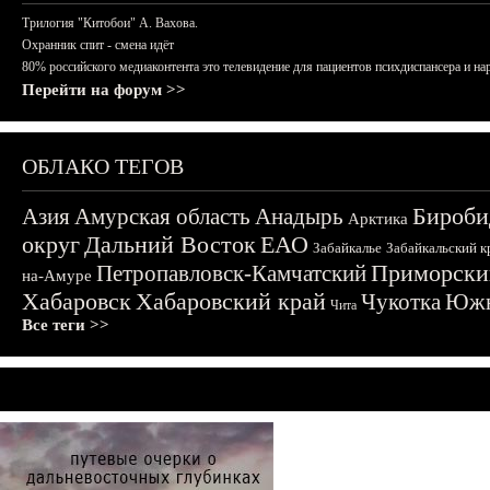
Трилогия "Китобои" А. Вахова.
Охранник спит - смена идёт
80% российского медиаконтента это телевидение для пациентов психдиспансера и на
Перейти на форум >>
ОБЛАКО ТЕГОВ
Бироби
Азия
Амурская область
Анадырь
Арктика
округ
Дальний Восток
ЕАО
Забайкалье
Забайкальский к
Приморски
Петропавловск-Камчатский
на-Амуре
Хабаровск
Хабаровский край
Чукотка
Южн
Чита
Все теги >>