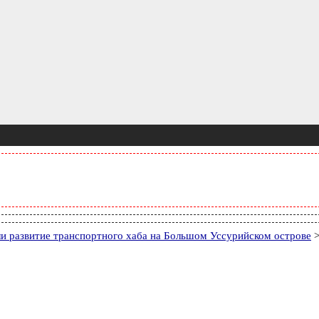
и развитие транспортного хаба на Большом Уссурийском острове
>