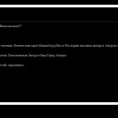
 Комсомольске?!
 явления, Неизвестная карта НижнеАмурЛага и Последние выставки автора в Амурске 
азетах Тихоокеанская Звезда и Наш Город Амурск
сий: задумаемся...