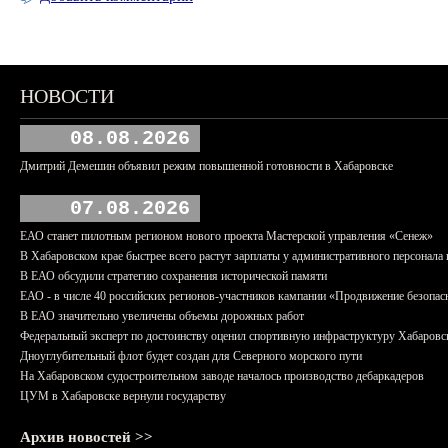
НОВОСТИ
08.08.2026
Дмитрий Демешин объявил режим повышенной готовности в Хабаровске
07.08.2026
ЕАО станет пилотным регионом нового проекта Мастерской управления «Сенеж»
В Хабаровском крае быстрее всего растут зарплаты у административного персонала 
В ЕАО обсудили стратегию сохранения исторической памяти
ЕАО - в числе 40 российских регионов-участников кампании «Продвижение безопас
В ЕАО значительно увеличены объемы дорожных работ
Федеральный эксперт по достоинству оценил спортивную инфраструктуру Хабаровс
Дноуглубительный флот будет создан для Северного морского пути
На Хабаровском судостроительном заводе началось производство дебаркадеров
ЦУМ в Хабаровске вернули государству
Архив новостей >>