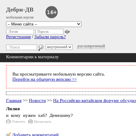
Дебри-ДВ
мобильная версия
Логин
Пароль
Регистрация
/
Забыли пароль?
расширенный
Комментарии к материалу
Вы просматриваете мобильную версию сайта.
Перейти на обычную версию >>
Главная
>>
Новости
>>
На Российско-китайском форуме обсудил
Лилия
и кому нужен хаб? Демешину?
Ответить
Цитировать
Добавить комментарий