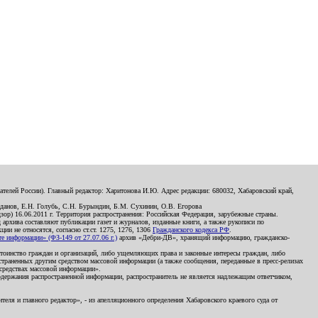
телей России). Главный редактор: Харитонова И.Ю. Адрес редакции: 680032, Хабаровский край,
данов, Е.Н. Голубь, С.Н. Бурындин, Б.М. Сухинин, О.В. Егорова
р) 16.06.2011 г. Территория распространения: Российская Федерация, зарубежные страны.
д архива составляют публикации газет и журналов, изданные книги, а также рукописи по
и не относятся, согласно ст.ст. 1275, 1276, 1306
Гражданского кодекса РФ
.
 информации» (ФЗ-149 от 27.07.06 г.)
архив «Дебри-ДВ», хранящий информацию, гражданско-
остоинство граждан и организаций, либо ущемляющих права и законные интересы граждан, либо
страненных другим средством массовой информации (а также сообщения, переданные в пресс-релизах
 средствах массовой информации».
держания распространенной информации, распространитель не является надлежащим ответчиком,
еля и главного редактор», - из апелляционного определения Хабаровского краевого суда от