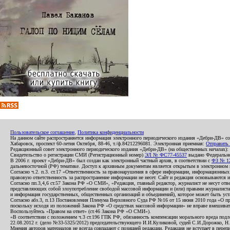
Пользовательское соглашение
,
Политика конфиденциальности
На данном сайте распространяется информация электронного периодического издания «Дебри-ДВ» с
Хабаровск, проспект 60-летия Октября, 88-46, т./ф.84212296081. Электронная приемная:
Отправить
Редакционный совет электронного периодического издания «Дебри-ДВ» (на общественных началах
Свидетельство о регистрации СМИ (Регистрационный номер)
ЭЛ № ФС77-45537
выдано Федеральной
В 2006 г. проект «Дебри-ДВ» был создан как электронный частный архив, в соответствии с
ФЗ № 12
дальневосточной (РФ) тематике. Доступ к архивным документам является открытым в электронном вид
Согласно ч.2. п.3. ст.17 «Ответственность за правонарушения в сфере информации, информационн
правовую ответственность за распространение информации не несет. Сайт и редакция основываются 
Согласно пп.3,4,6 ст.57 Закона РФ «О СМИ», «Редакция, главный редактор, журналист не несут отв
представляющих собой злоупотребление свободой массовой информации и (или) правами журналиста:
и информация государственных, общественных организаций и объединений), которое может быть уста
Согласно абз.3, п.13 Постановления Пленума Верховного Суда РФ №16 от 15 июня 2010 года «О пр
поскольку исходя из положений Закона РФ «О средствах массовой информации» не вправе вмешивать
Воспользуйтесь «Правом на ответ» (ст.46 Закона РФ «О СМИ»).
«В соответствии с положением ч.3 ст.196 ГПК РФ, обязанность компенсации морального вреда подле
22.08.2012 г. (дело №33-5325/2012) председательствующего И.И.Куликовой, судей С.И.Дорожко, Н
Мнения авторов материалов не всегда совпадают с позицией редакции. Редакция не вступает в перепи