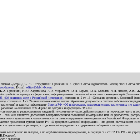
о знаком «Дебри-ДВ». 16+ Учредитель: Пронякин К.А. (член Союза журналистов России, член Союза писа
 сообщение
. E-mail:
editor@debri-dv.com
): К.А. Пронякин, И.Ю. Харитонова, А.Э. Мирмович, Ю.Н. Юрьев, Ю.В. Ковалев, Л.Н. Левина, А.Ю. Ж
 службой по надзору в сфере связи, информационных технологий и массовых коммуникаций (Роскомнадзо
5 «Об архивном деле в Российской Федерации»
, согласно п. 2 ст. 13 «Создание архивов». Основной фон
е, согласно п. 1 ст. 24 вышеобозначенного закона. Архивные документы к частной собственности редакци
ых технологий и защиты информации»
Закона РФ «Об информации, информационных технологиях и о защите
и работают на основании ст.8 «Право на доступ к информации» ФЗ-149.
етственности за распространение сведений, не соответствующих действительности и порочащих честь и д
 ...если они являются дословным воспроизведением сообщений и материалов или их фрагментов, распро
новлено и привлечено к ответственности за данное нарушение законодательства Российской Федерации о
актике применения судами Закона РФ «О средствах массовой информации», «по делам, вытекающим из со
ся в деятельность редакции, в ходе которой определяется содержание сообщений и материалов».
жит возложению на авторов, а по опубликованию опровержения, в порядке ч.2 ст.152 ГК РФ - на учредит
.В.Пестовой.
ску с авторами.