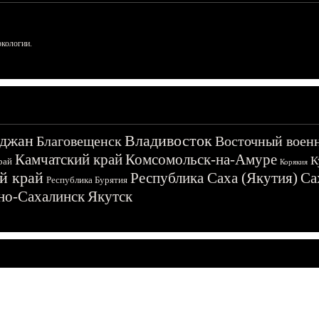
ркологии.
джан
Владивосток
Благовещенск
Восточный воен
Камчатский край
Комсомольск-на-Амуре
К
рай
Корякия
й край
Республика Саха (Якутия)
Са
Республика Бурятия
о-Сахалинск
Якутск