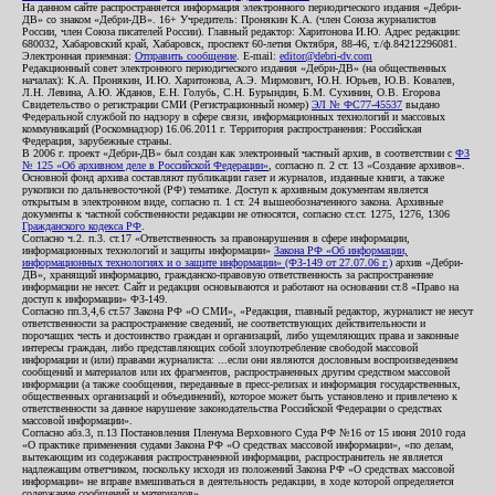
На данном сайте распространяется информация электронного периодического издания «Дебри-
ДВ» со знаком «Дебри-ДВ». 16+ Учредитель: Пронякин К.А. (член Союза журналистов
России, член Союза писателей России). Главный редактор: Харитонова И.Ю. Адрес редакции:
680032, Хабаровский край, Хабаровск, проспект 60-летия Октября, 88-46, т./ф.84212296081.
Электронная приемная:
Отправить сообщение
. E-mail:
editor@debri-dv.com
Редакционный совет электронного периодического издания «Дебри-ДВ» (на общественных
началах): К.А. Пронякин, И.Ю. Харитонова, А.Э. Мирмович, Ю.Н. Юрьев, Ю.В. Ковалев,
Л.Н. Левина, А.Ю. Жданов, Е.Н. Голубь, С.Н. Бурындин, Б.М. Сухинин, О.В. Егорова
Свидетельство о регистрации СМИ (Регистрационный номер)
ЭЛ № ФС77-45537
выдано
Федеральной службой по надзору в сфере связи, информационных технологий и массовых
коммуникаций (Роскомнадзор) 16.06.2011 г. Территория распространения: Российская
Федерация, зарубежные страны.
В 2006 г. проект «Дебри-ДВ» был создан как электронный частный архив, в соответствии с
ФЗ
№ 125 «Об архивном деле в Российской Федерации»
, согласно п. 2 ст. 13 «Создание архивов».
Основной фонд архива составляют публикации газет и журналов, изданные книги, а также
рукописи по дальневосточной (РФ) тематике. Доступ к архивным документам является
открытым в электронном виде, согласно п. 1 ст. 24 вышеобозначенного закона. Архивные
документы к частной собственности редакции не относятся, согласно ст.ст. 1275, 1276, 1306
Гражданского кодекса РФ
.
Согласно ч.2. п.3. ст.17 «Ответственность за правонарушения в сфере информации,
информационных технологий и защиты информации»
Закона РФ «Об информации,
информационных технологиях и о защите информации» (ФЗ-149 от 27.07.06 г.)
архив «Дебри-
ДВ», хранящий информацию, гражданско-правовую ответственность за распространение
информации не несет. Сайт и редакция основываются и работают на основании ст.8 «Право на
доступ к информации» ФЗ-149.
Согласно пп.3,4,6 ст.57 Закона РФ «О СМИ», «Редакция, главный редактор, журналист не несут
ответственности за распространение сведений, не соответствующих действительности и
порочащих честь и достоинство граждан и организаций, либо ущемляющих права и законные
интересы граждан, либо представляющих собой злоупотребление свободой массовой
информации и (или) правами журналиста: ...если они являются дословным воспроизведением
сообщений и материалов или их фрагментов, распространенных другим средством массовой
информации (а также сообщения, переданные в пресс-релизах и информация государственных,
общественных организаций и объединений), которое может быть установлено и привлечено к
ответственности за данное нарушение законодательства Российской Федерации о средствах
массовой информации».
Согласно абз.3, п.13 Постановления Пленума Верховного Суда РФ №16 от 15 июня 2010 года
«О практике применения судами Закона РФ «О средствах массовой информации», «по делам,
вытекающим из содержания распространенной информации, распространитель не является
надлежащим ответчиком, поскольку исходя из положений Закона РФ «О средствах массовой
информации» не вправе вмешиваться в деятельность редакции, в ходе которой определяется
содержание сообщений и материалов».