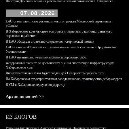
Дмитрий Демешин объявил режим повышенной готовности в Хабаровске
07.08.2026
ЕАО станет пилотным регионом нового проекта Мастерской управления
«Сенеж»
В Хабаровском крае быстрее всего растут зарплаты у административного
персонала и рабочих
В ЕАО обсудили стратегию сохранения исторической памяти
ЕАО - в числе 40 российских регионов-участников кампании «Продвижение
безопасности»
В ЕАО значительно увеличены объемы дорожных работ
Федеральный эксперт по достоинству оценил спортивную инфраструктуру
Хабаровского края
Дноуглубительный флот будет создан для Северного морского пути
На Хабаровском судостроительном заводе началось производство дебаркадеров
ЦУМ в Хабаровске вернули государству
Архив новостей >>
ИЗ БЛОГОВ
Районная библиотека в Амурске уничтожена. На очереди библиотека