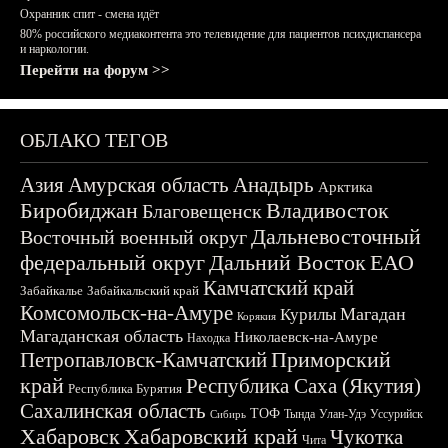
Охранник спит - смена идёт
80% российского медиаконтента это телевидение для пациентов психдиспансера
и наркологии.
Перейти на форум >>
ОБЛАКО ТЕГОВ
Азия
Амурская область
Анадырь
Арктика
Биробиджан
Владивосток
Благовещенск
Дальневосточный
Восточный военный округ
федеральный округ
Дальний Восток
ЕАО
Камчатский край
Забайкалье
Забайкальский край
Комсомольск-на-Амуре
Магадан
Курилы
Корякия
Магаданская область
Николаевск-на-Амуре
Находка
Приморский
Петропавловск-Камчатский
край
Республика Саха (Якутия)
Республика Бурятия
Сахалинская область
ТОФ
Тында
Улан-Удэ
Уссурийск
Сибирь
Хабаровск
Хабаровский край
Чукотка
Чита