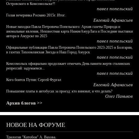
Островского в Комсомольске?!
павел попельский
Голая вечеринка Роснано 2015г. Итог.
Евгений Афанасьев
Новые находки Павла Петровича Попельского: Архив газеты Природа и
аномальные явления, Неизвестная карта НижнеАмурЛага и Последние выставки
автора в Амурске по 2025
павел попельский
Официальные публикации Павла Петровича Попельского 2023-2025 в Болгарии,
в газетах Тихоокеанская Звезда и Наш Город Амурск
павел попельский
Комсомольск официально продолжает отмечать День памяти жертв сталинских
репрессий: задумаемся...
павел попельский
Кого боится Путин: Сергей Фургал
Евгений Афанасьев
Повышение платы в автобусах за проезд: кто виноват, и что делать?
Олег Паньков
Архив блогов >>
НОВОЕ НА ФОРУМЕ
Трилогия "Китобои" А. Вахова.