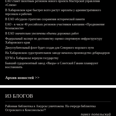
ЕАО станет пилотным регионом нового проекта Мастерской управления
«Сенеж»
В Хабаровском крае быстрее всего растут зарплаты у административного
персонала и рабочих
В ЕАО обсудили стратегию сохранения исторической памяти
ЕАО - в числе 40 российских регионов-участников кампании «Продвижение
безопасности»
В ЕАО значительно увеличены объемы дорожных работ
Федеральный эксперт по достоинству оценил спортивную инфраструктуру
Хабаровского края
Дноуглубительный флот будет создан для Северного морского пути
На Хабаровском судостроительном заводе началось производство дебаркадеров
ЦУМ в Хабаровске вернули государству
Бывший судоремонтный завод «Якорь» в Советской Гавани планируют
восстановить
Архив новостей >>
ИЗ БЛОГОВ
Районная библиотека в Амурске уничтожена. На очереди библиотека
Островского в Комсомольске?!
павел попельский