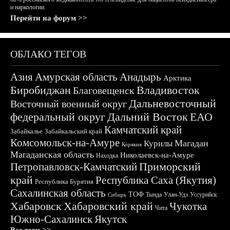
и наркологии.
Перейти на форум >>
ОБЛАКО ТЕГОВ
Азия
Амурская область
Анадырь
Арктика
Биробиджан
Владивосток
Благовещенск
Дальневосточный
Восточный военный округ
федеральный округ
Дальний Восток
ЕАО
Камчатский край
Забайкалье
Забайкальский край
Комсомольск-на-Амуре
Магадан
Курилы
Корякия
Магаданская область
Николаевск-на-Амуре
Находка
Приморский
Петропавловск-Камчатский
край
Республика Саха (Якутия)
Республика Бурятия
Сахалинская область
ТОФ
Тында
Улан-Удэ
Уссурийск
Сибирь
Хабаровск
Хабаровский край
Чукотка
Чита
Южно-Сахалинск
Якутск