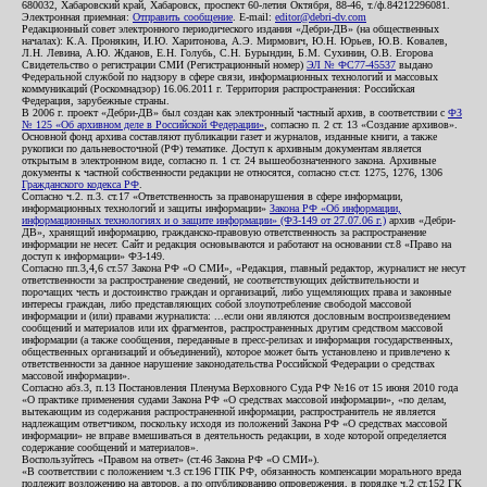
680032, Хабаровский край, Хабаровск, проспект 60-летия Октября, 88-46, т./ф.84212296081.
Электронная приемная:
Отправить сообщение
. E-mail:
editor@debri-dv.com
Редакционный совет электронного периодического издания «Дебри-ДВ» (на общественных
началах): К.А. Пронякин, И.Ю. Харитонова, А.Э. Мирмович, Ю.Н. Юрьев, Ю.В. Ковалев,
Л.Н. Левина, А.Ю. Жданов, Е.Н. Голубь, С.Н. Бурындин, Б.М. Сухинин, О.В. Егорова
Свидетельство о регистрации СМИ (Регистрационный номер)
ЭЛ № ФС77-45537
выдано
Федеральной службой по надзору в сфере связи, информационных технологий и массовых
коммуникаций (Роскомнадзор) 16.06.2011 г. Территория распространения: Российская
Федерация, зарубежные страны.
В 2006 г. проект «Дебри-ДВ» был создан как электронный частный архив, в соответствии с
ФЗ
№ 125 «Об архивном деле в Российской Федерации»
, согласно п. 2 ст. 13 «Создание архивов».
Основной фонд архива составляют публикации газет и журналов, изданные книги, а также
рукописи по дальневосточной (РФ) тематике. Доступ к архивным документам является
открытым в электронном виде, согласно п. 1 ст. 24 вышеобозначенного закона. Архивные
документы к частной собственности редакции не относятся, согласно ст.ст. 1275, 1276, 1306
Гражданского кодекса РФ
.
Согласно ч.2. п.3. ст.17 «Ответственность за правонарушения в сфере информации,
информационных технологий и защиты информации»
Закона РФ «Об информации,
информационных технологиях и о защите информации» (ФЗ-149 от 27.07.06 г.)
архив «Дебри-
ДВ», хранящий информацию, гражданско-правовую ответственность за распространение
информации не несет. Сайт и редакция основываются и работают на основании ст.8 «Право на
доступ к информации» ФЗ-149.
Согласно пп.3,4,6 ст.57 Закона РФ «О СМИ», «Редакция, главный редактор, журналист не несут
ответственности за распространение сведений, не соответствующих действительности и
порочащих честь и достоинство граждан и организаций, либо ущемляющих права и законные
интересы граждан, либо представляющих собой злоупотребление свободой массовой
информации и (или) правами журналиста: ...если они являются дословным воспроизведением
сообщений и материалов или их фрагментов, распространенных другим средством массовой
информации (а также сообщения, переданные в пресс-релизах и информация государственных,
общественных организаций и объединений), которое может быть установлено и привлечено к
ответственности за данное нарушение законодательства Российской Федерации о средствах
массовой информации».
Согласно абз.3, п.13 Постановления Пленума Верховного Суда РФ №16 от 15 июня 2010 года
«О практике применения судами Закона РФ «О средствах массовой информации», «по делам,
вытекающим из содержания распространенной информации, распространитель не является
надлежащим ответчиком, поскольку исходя из положений Закона РФ «О средствах массовой
информации» не вправе вмешиваться в деятельность редакции, в ходе которой определяется
содержание сообщений и материалов».
Воспользуйтесь «Правом на ответ» (ст.46 Закона РФ «О СМИ»).
«В соответствии с положением ч.3 ст.196 ГПК РФ, обязанность компенсации морального вреда
подлежит возложению на авторов, а по опубликованию опровержения, в порядке ч.2 ст.152 ГК