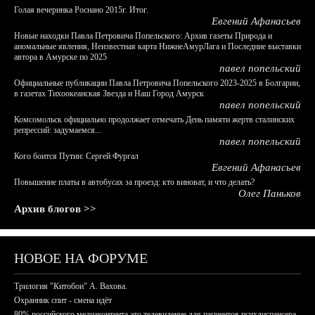
Голая вечеринка Роснано 2015г. Итог.
Евгений Афанасьев
Новые находки Павла Петровича Попельского: Архив газеты Природа и
аномальные явления, Неизвестная карта НижнеАмурЛага и Последние выставки
автора в Амурске по 2025
павел попельский
Официальные публикации Павла Петровича Попельского 2023-2025 в Болгарии,
в газетах Тихоокеанская Звезда и Наш Город Амурск
павел попельский
Комсомольск официально продолжает отмечать День памяти жертв сталинских
репрессий: задумаемся...
павел попельский
Кого боится Путин: Сергей Фургал
Евгений Афанасьев
Повышение платы в автобусах за проезд: кто виноват, и что делать?
Олег Паньков
Архив блогов >>
НОВОЕ НА ФОРУМЕ
Трилогия "Китобои" А. Вахова.
Охранник спит - смена идёт
80% российского медиаконтента это телевидение для пациентов психдиспансера