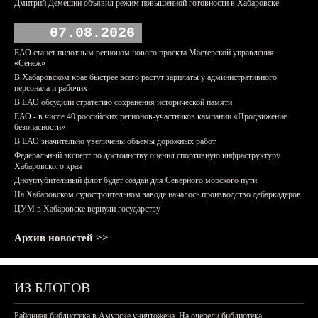
Дмитрий Демешин объявил режим повышенной готовности в Хабаровске
07.08.2026
ЕАО станет пилотным регионом нового проекта Мастерской управления
«Сенеж»
В Хабаровском крае быстрее всего растут зарплаты у административного
персонала и рабочих
В ЕАО обсудили стратегию сохранения исторической памяти
ЕАО - в числе 40 российских регионов-участников кампании «Продвижение
безопасности»
В ЕАО значительно увеличены объемы дорожных работ
Федеральный эксперт по достоинству оценил спортивную инфраструктуру
Хабаровского края
Дноуглубительный флот будет создан для Северного морского пути
На Хабаровском судостроительном заводе началось производство дебаркадеров
ЦУМ в Хабаровске вернули государству
Архив новостей >>
ИЗ БЛОГОВ
Районная библиотека в Амурске уничтожена. На очереди библиотека