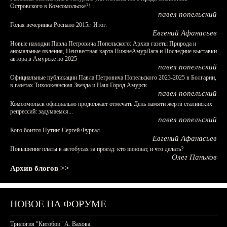
Островского в Комсомольске?!
павел попельский
Голая вечеринка Роснано 2015г. Итог.
Евгений Афанасьев
Новые находки Павла Петровича Попельского: Архив газеты Природа и
аномальные явления, Неизвестная карта НижнеАмурЛага и Последние выставки
автора в Амурске по 2025
павел попельский
Официальные публикации Павла Петровича Попельского 2023-2025 в Болгарии,
в газетах Тихоокеанская Звезда и Наш Город Амурск
павел попельский
Комсомольск официально продолжает отмечать День памяти жертв сталинских
репрессий: задумаемся...
павел попельский
Кого боится Путин: Сергей Фургал
Евгений Афанасьев
Повышение платы в автобусах за проезд: кто виноват, и что делать?
Олег Паньков
Архив блогов >>
НОВОЕ НА ФОРУМЕ
Трилогия "Китобои" А. Вахова.