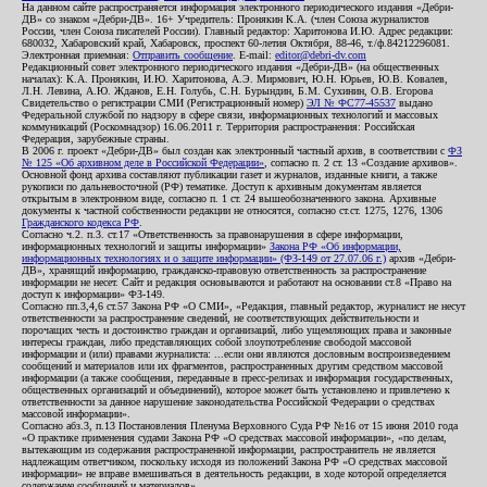
На данном сайте распространяется информация электронного периодического издания «Дебри-
ДВ» со знаком «Дебри-ДВ». 16+ Учредитель: Пронякин К.А. (член Союза журналистов
России, член Союза писателей России). Главный редактор: Харитонова И.Ю. Адрес редакции:
680032, Хабаровский край, Хабаровск, проспект 60-летия Октября, 88-46, т./ф.84212296081.
Электронная приемная:
Отправить сообщение
. E-mail:
editor@debri-dv.com
Редакционный совет электронного периодического издания «Дебри-ДВ» (на общественных
началах): К.А. Пронякин, И.Ю. Харитонова, А.Э. Мирмович, Ю.Н. Юрьев, Ю.В. Ковалев,
Л.Н. Левина, А.Ю. Жданов, Е.Н. Голубь, С.Н. Бурындин, Б.М. Сухинин, О.В. Егорова
Свидетельство о регистрации СМИ (Регистрационный номер)
ЭЛ № ФС77-45537
выдано
Федеральной службой по надзору в сфере связи, информационных технологий и массовых
коммуникаций (Роскомнадзор) 16.06.2011 г. Территория распространения: Российская
Федерация, зарубежные страны.
В 2006 г. проект «Дебри-ДВ» был создан как электронный частный архив, в соответствии с
ФЗ
№ 125 «Об архивном деле в Российской Федерации»
, согласно п. 2 ст. 13 «Создание архивов».
Основной фонд архива составляют публикации газет и журналов, изданные книги, а также
рукописи по дальневосточной (РФ) тематике. Доступ к архивным документам является
открытым в электронном виде, согласно п. 1 ст. 24 вышеобозначенного закона. Архивные
документы к частной собственности редакции не относятся, согласно ст.ст. 1275, 1276, 1306
Гражданского кодекса РФ
.
Согласно ч.2. п.3. ст.17 «Ответственность за правонарушения в сфере информации,
информационных технологий и защиты информации»
Закона РФ «Об информации,
информационных технологиях и о защите информации» (ФЗ-149 от 27.07.06 г.)
архив «Дебри-
ДВ», хранящий информацию, гражданско-правовую ответственность за распространение
информации не несет. Сайт и редакция основываются и работают на основании ст.8 «Право на
доступ к информации» ФЗ-149.
Согласно пп.3,4,6 ст.57 Закона РФ «О СМИ», «Редакция, главный редактор, журналист не несут
ответственности за распространение сведений, не соответствующих действительности и
порочащих честь и достоинство граждан и организаций, либо ущемляющих права и законные
интересы граждан, либо представляющих собой злоупотребление свободой массовой
информации и (или) правами журналиста: ...если они являются дословным воспроизведением
сообщений и материалов или их фрагментов, распространенных другим средством массовой
информации (а также сообщения, переданные в пресс-релизах и информация государственных,
общественных организаций и объединений), которое может быть установлено и привлечено к
ответственности за данное нарушение законодательства Российской Федерации о средствах
массовой информации».
Согласно абз.3, п.13 Постановления Пленума Верховного Суда РФ №16 от 15 июня 2010 года
«О практике применения судами Закона РФ «О средствах массовой информации», «по делам,
вытекающим из содержания распространенной информации, распространитель не является
надлежащим ответчиком, поскольку исходя из положений Закона РФ «О средствах массовой
информации» не вправе вмешиваться в деятельность редакции, в ходе которой определяется
содержание сообщений и материалов».