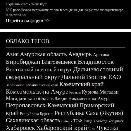
Охранник спит - смена идёт
80% российского медиаконтента это телевидение для пациентов психдиспансера
и наркологии.
Перейти на форум >>
ОБЛАКО ТЕГОВ
Азия
Амурская область
Анадырь
Арктика
Биробиджан
Владивосток
Благовещенск
Дальневосточный
Восточный военный округ
федеральный округ
Дальний Восток
ЕАО
Камчатский край
Забайкалье
Забайкальский край
Комсомольск-на-Амуре
Магадан
Курилы
Корякия
Магаданская область
Николаевск-на-Амуре
Находка
Приморский
Петропавловск-Камчатский
край
Республика Саха (Якутия)
Республика Бурятия
Сахалинская область
ТОФ
Тында
Улан-Удэ
Уссурийск
Сибирь
Хабаровск
Хабаровский край
Чукотка
Чита