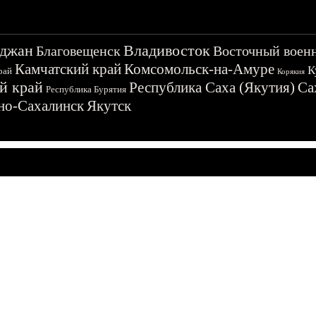
джан
Владивосток
Благовещенск
Восточный воен
Камчатский край
Комсомольск-на-Амуре
К
рай
Корякия
й край
Республика Саха (Якутия)
Са
Республика Бурятия
о-Сахалинск
Якутск