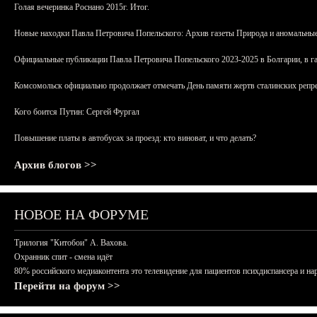
Голая вечеринка Роснано 2015г. Итог.
Новые находки Павла Петровича Попельского: Архив газеты Природа и аномальные
Официальные публикации Павла Петровича Попельского 2023-2025 в Болгарии, в г
Комсомольск официально продолжает отмечать День памяти жертв сталинских репрес
Кого боится Путин: Сергей Фургал
Повышение платы в автобусах за проезд: кто виноват, и что делать?
Архив блогов >>
НОВОЕ НА ФОРУМЕ
Трилогия "Китобои" А. Вахова.
Охранник спит - смена идёт
80% российского медиаконтента это телевидение для пациентов психдиспансера и на
Перейти на форум >>