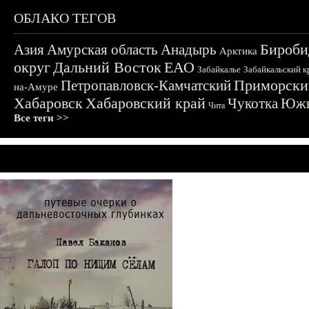
ОБЛАКО ТЕГОВ
Бироби
Азия
Амурская область
Анадырь
Арктика
округ
Дальний Восток
ЕАО
Забайкалье
Забайкальский к
Приморски
Петропавловск-Камчатский
на-Амуре
Хабаровск
Хабаровский край
Чукотка
Южн
Чита
Все теги >>