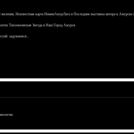
 явления, Неизвестная карта НижнеАмурЛага и Последние выставки автора в Амурске 
азетах Тихоокеанская Звезда и Наш Город Амурск
сий: задумаемся...
ркологии.