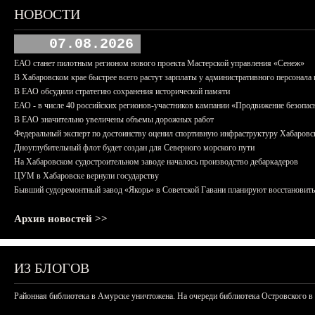
НОВОСТИ
07.08.2026
ЕАО станет пилотным регионом нового проекта Мастерской управления «Сенеж»
В Хабаровском крае быстрее всего растут зарплаты у административного персонала 
В ЕАО обсудили стратегию сохранения исторической памяти
ЕАО - в числе 40 российских регионов-участников кампании «Продвижение безопас
В ЕАО значительно увеличены объемы дорожных работ
Федеральный эксперт по достоинству оценил спортивную инфраструктуру Хабаровс
Дноуглубительный флот будет создан для Северного морского пути
На Хабаровском судостроительном заводе началось производство дебаркадеров
ЦУМ в Хабаровске вернули государству
Бывший судоремонтный завод «Якорь» в Советской Гавани планируют восстановить
Архив новостей >>
ИЗ БЛОГОВ
Районная библиотека в Амурске уничтожена. На очереди библиотека Островского в