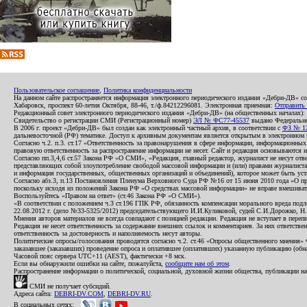
Пользовательское соглашение
,
Политика конфиденциальности
На данном сайте распространяется информация электронного периодического издания «Дебри-ДВ» с
Хабаровск, проспект 60-летия Октября, 88-46, т./ф.84212296081. Электронная приемная:
Отправить
Редакционный совет электронного периодического издания «Дебри-ДВ» (на общественных началах
Свидетельство о регистрации СМИ (Регистрационный номер)
ЭЛ № ФС77-45537
выдано Федеральной
В 2006 г. проект «Дебри-ДВ» был создан как электронный частный архив, в соответствии с
ФЗ № 12
дальневосточной (РФ) тематике. Доступ к архивным документам является открытым в электронном вид
Согласно ч.2. п.3. ст.17 «Ответственность за правонарушения в сфере информации, информационн
правовую ответственность за распространение информации не несет. Сайт и редакция основываются 
Согласно пп.3,4,6 ст.57 Закона РФ «О СМИ», «Редакция, главный редактор, журналист не несут отв
представляющих собой злоупотребление свободой массовой информации и (или) правами журналиста:
и информация государственных, общественных организаций и объединений), которое может быть уста
Согласно абз.3, п.13 Постановления Пленума Верховного Суда РФ №16 от 15 июня 2010 года «О пр
поскольку исходя из положений Закона РФ «О средствах массовой информации» не вправе вмешивать
Воспользуйтесь «Правом на ответ» (ст.46 Закона РФ «О СМИ»).
«В соответствии с положением ч.3 ст.196 ГПК РФ, обязанность компенсации морального вреда подле
22.08.2012 г. (дело №33-5325/2012) председательствующего И.И.Куликовой, судей С.И.Дорожко, Н
Мнения авторов материалов не всегда совпадают с позицией редакции. Редакция не вступает в перепи
Редакция не несет ответственность за содержание внешних ссылок и комментариев. За них ответств
ответственность за достоверность и наполняемость несут авторы.
Политические опросы/голосования проводятся согласно ч.2. ст.46 «Опросы общественного мнения» Фе
заказавшее (заказавших) проведение опроса и оплатившее (оплативших) указанную публикацию (обнаро
Часовой пояс сервера UTC+11 (AEST), фактически +8 мск.
Если вы обнаружили ошибки на сайте, пожалуйста,
сообщите нам об этом
.
Распространение информации о политической, социальной, духовной жизни общества, публикации на
СМИ не получает субсидий.
Адреса сайта:
DEBRI-DV.COM
,
DEBRI-DV.RU
.
В социальных сетях: