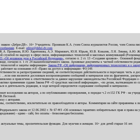
о знаком «Дебри-ДВ». 16+ Учредитель: Пронякин К.А. (член Союза журналистов России, член Союза писа
 сообщение
. E-mail:
editor@debri-dv.com
): К.А. Пронякин, И.Ю. Харитонова, А.Э. Мирмович, Ю.Н. Юрьев, Ю.В. Ковалев, Л.Н. Левина, А.Ю. Ж
 службой по надзору в сфере связи, информационных технологий и массовых коммуникаций (Роскомнадзо
5 «Об архивном деле в Российской Федерации»
, согласно п. 2 ст. 13 «Создание архивов». Основной фон
е, согласно п. 1 ст. 24 вышеобозначенного закона. Архивные документы к частной собственности редакци
ых технологий и защиты информации»
Закона РФ «Об информации, информационных технологиях и о защите
и работают на основании ст.8 «Право на доступ к информации» ФЗ-149.
етственности за распространение сведений, не соответствующих действительности и порочащих честь и д
 ...если они являются дословным воспроизведением сообщений и материалов или их фрагментов, распро
новлено и привлечено к ответственности за данное нарушение законодательства Российской Федерации о
актике применения судами Закона РФ «О средствах массовой информации», «по делам, вытекающим из со
ся в деятельность редакции, в ходе которой определяется содержание сообщений и материалов».
жит возложению на авторов, а по опубликованию опровержения, в порядке ч.2 ст.152 ГК РФ - на учредит
.В.Пестовой.
ску с авторами.
енны, соответственно, исключительно их правообладатели и авторы. Комментарии на сайте приравнены к
дерального закона от 12.06.2002 г. № 67-ФЗ «Об основных гарантиях избирательных прав и права на уча
дование) - едино - сайт, без оплаты - безвозмездно/бесплатно.
 актуальные темы, просветительские функции. Для мужчин и женщин. 16+ для детей старше 16 лет.