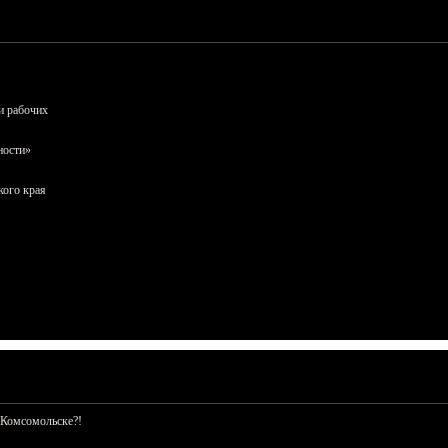
и рабочих
ности»
кого края
 Комсомольске?!