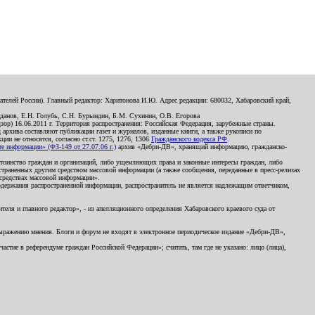
телей России). Главный редактор: Харитонова И.Ю. Адрес редакции: 680032, Хабаровский край,
данов, Е.Н. Голубь, С.Н. Бурындин, Б.М. Сухинин, О.В. Егорова
р) 16.06.2011 г. Территория распространения: Российская Федерация, зарубежные страны.
д архива составляют публикации газет и журналов, изданные книги, а также рукописи по
и не относятся, согласно ст.ст. 1275, 1276, 1306
Гражданского кодекса РФ
.
 информации» (ФЗ-149 от 27.07.06 г.)
архив «Дебри-ДВ», хранящий информацию, гражданско-
остоинство граждан и организаций, либо ущемляющих права и законные интересы граждан, либо
страненных другим средством массовой информации (а также сообщения, переданные в пресс-релизах
 средствах массовой информации».
держания распространенной информации, распространитель не является надлежащим ответчиком,
еля и главного редактор», - из апелляционного определения Хабаровского краевого суда от
 выражению мнения. Блоги и форум не входят в электронное периодическое издание «Дебри-ДВ»,
стие в референдуме граждан Российской Федерации»; считать, там где не указано: лицо (лица),