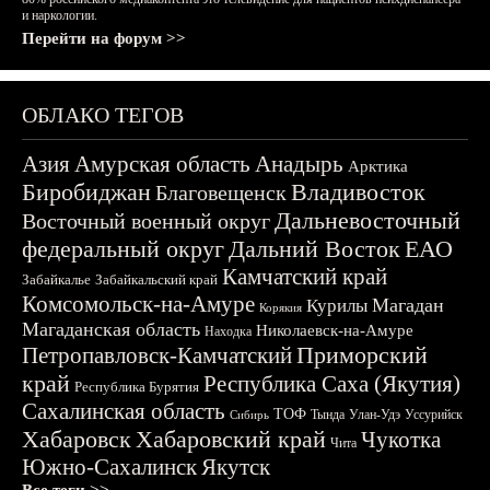
и наркологии.
Перейти на форум >>
ОБЛАКО ТЕГОВ
Азия
Амурская область
Анадырь
Арктика
Биробиджан
Владивосток
Благовещенск
Дальневосточный
Восточный военный округ
федеральный округ
Дальний Восток
ЕАО
Камчатский край
Забайкалье
Забайкальский край
Комсомольск-на-Амуре
Магадан
Курилы
Корякия
Магаданская область
Николаевск-на-Амуре
Находка
Приморский
Петропавловск-Камчатский
край
Республика Саха (Якутия)
Республика Бурятия
Сахалинская область
ТОФ
Тында
Улан-Удэ
Уссурийск
Сибирь
Хабаровск
Хабаровский край
Чукотка
Чита
Южно-Сахалинск
Якутск