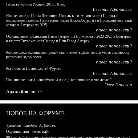
Голая вечеринка Роснано 2015г. Итог.
Евгений Афанасьев
Новые находки Павла Петровича Попельского: Архив газеты Природа и
аномальные явления, Неизвестная карта НижнеАмурЛага и Последние выставки
автора в Амурске по 2025
павел попельский
Официальные публикации Павла Петровича Попельского 2023-2025 в Болгарии,
в газетах Тихоокеанская Звезда и Наш Город Амурск
павел попельский
Комсомольск официально продолжает отмечать День памяти жертв сталинских
репрессий: задумаемся...
павел попельский
Кого боится Путин: Сергей Фургал
Евгений Афанасьев
Повышение платы в автобусах за проезд: кто виноват, и что делать?
Олег Паньков
Архив блогов >>
НОВОЕ НА ФОРУМЕ
Трилогия "Китобои" А. Вахова.
Охранник спит - смена идёт
80% российского медиаконтента это телевидение для пациентов психдиспансера