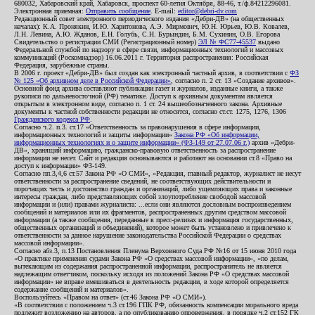
680032, Хабаровский край, Хабаровск, проспект 60-летия Октября, 88-46, т./ф.84212296081.
Электронная приемная:
Отправить сообщение
. E-mail:
editor@debri-dv.com
Редакционный совет электронного периодического издания «Дебри-ДВ» (на общественных
началах): К.А. Пронякин, И.Ю. Харитонова, А.Э. Мирмович, Ю.Н. Юрьев, Ю.В. Ковалев,
Л.Н. Левина, А.Ю. Жданов, Е.Н. Голубь, С.Н. Бурындин, Б.М. Сухинин, О.В. Егорова
Свидетельство о регистрации СМИ (Регистрационный номер)
ЭЛ № ФС77-45537
выдано
Федеральной службой по надзору в сфере связи, информационных технологий и массовых
коммуникаций (Роскомнадзор) 16.06.2011 г. Территория распространения: Российская
Федерация, зарубежные страны.
В 2006 г. проект «Дебри-ДВ» был создан как электронный частный архив, в соответствии с
ФЗ
№ 125 «Об архивном деле в Российской Федерации»
, согласно п. 2 ст. 13 «Создание архивов».
Основной фонд архива составляют публикации газет и журналов, изданные книги, а также
рукописи по дальневосточной (РФ) тематике. Доступ к архивным документам является
открытым в электронном виде, согласно п. 1 ст. 24 вышеобозначенного закона. Архивные
документы к частной собственности редакции не относятся, согласно ст.ст. 1275, 1276, 1306
Гражданского кодекса РФ
.
Согласно ч.2. п.3. ст.17 «Ответственность за правонарушения в сфере информации,
информационных технологий и защиты информации»
Закона РФ «Об информации,
информационных технологиях и о защите информации» (ФЗ-149 от 27.07.06 г.)
архив «Дебри-
ДВ», хранящий информацию, гражданско-правовую ответственность за распространение
информации не несет. Сайт и редакция основываются и работают на основании ст.8 «Право на
доступ к информации» ФЗ-149.
Согласно пп.3,4,6 ст.57 Закона РФ «О СМИ», «Редакция, главный редактор, журналист не несут
ответственности за распространение сведений, не соответствующих действительности и
порочащих честь и достоинство граждан и организаций, либо ущемляющих права и законные
интересы граждан, либо представляющих собой злоупотребление свободой массовой
информации и (или) правами журналиста: ...если они являются дословным воспроизведением
сообщений и материалов или их фрагментов, распространенных другим средством массовой
информации (а также сообщения, переданные в пресс-релизах и информация государственных,
общественных организаций и объединений), которое может быть установлено и привлечено к
ответственности за данное нарушение законодательства Российской Федерации о средствах
массовой информации».
Согласно абз.3, п.13 Постановления Пленума Верховного Суда РФ №16 от 15 июня 2010 года
«О практике применения судами Закона РФ «О средствах массовой информации», «по делам,
вытекающим из содержания распространенной информации, распространитель не является
надлежащим ответчиком, поскольку исходя из положений Закона РФ «О средствах массовой
информации» не вправе вмешиваться в деятельность редакции, в ходе которой определяется
содержание сообщений и материалов».
Воспользуйтесь «Правом на ответ» (ст.46 Закона РФ «О СМИ»).
«В соответствии с положением ч.3 ст.196 ГПК РФ, обязанность компенсации морального вреда
подлежит возложению на авторов, а по опубликованию опровержения, в порядке ч.2 ст.152 ГК