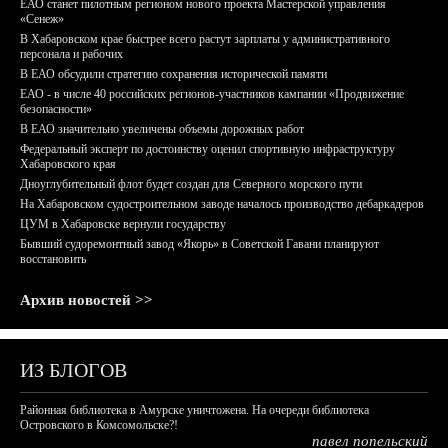
ЕАО станет пилотным регионом нового проекта Мастерской управления
«Сенеж»
В Хабаровском крае быстрее всего растут зарплаты у административного
персонала и рабочих
В ЕАО обсудили стратегию сохранения исторической памяти
ЕАО - в числе 40 российских регионов-участников кампании «Продвижение
безопасности»
В ЕАО значительно увеличены объемы дорожных работ
Федеральный эксперт по достоинству оценил спортивную инфраструктуру
Хабаровского края
Дноуглубительный флот будет создан для Северного морского пути
На Хабаровском судостроительном заводе началось производство дебаркадеров
ЦУМ в Хабаровске вернули государству
Бывший судоремонтный завод «Якорь» в Советской Гавани планируют
восстановить
Архив новостей >>
ИЗ БЛОГОВ
Районная библиотека в Амурске уничтожена. На очереди библиотека
Островского в Комсомольске?!
павел попельский