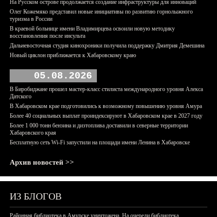
На Русском острове продолжается создание инфраструктуры для инноваций
Олег Кожемяко представил новые инициативы по развитию горнолыжного
туризма в России
В краевой больнице имени Владимирцева освоили новую методику
восстановления после инсульта
Дальневосточная студия кинохроники получила поддержку Дмитрия Демешина
Новый циклон приближается к Хабаровскому краю
05.08.2026
В Биробиджане прошел мастер-класс стилиста международного уровня Алекса
Датского
В Хабаровском крае подготовились к возможному повышению уровня Амура
Более 40 социальных выплат проиндексируют в Хабаровском крае в 2027 году
Более 1 000 тонн бензина и дизтоплива доставили в северные территории
Хабаровского края
Бесплатную сеть Wi-Fi запустили на площади имени Ленина в Хабаровске
Архив новостей >>
ИЗ БЛОГОВ
Районная библиотека в Амурске уничтожена. На очереди библиотека