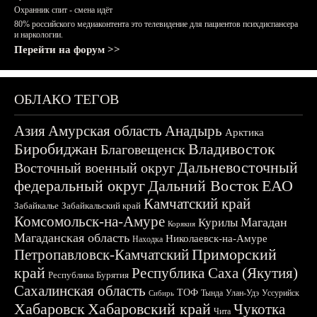
Охранник спит - смена идёт
80% российского медиаконтента это телевидение для пациентов психдиспансера
и наркологии.
Перейти на форум >>
ОБЛАКО ТЕГОВ
Азия
Амурская область
Анадырь
Арктика
Биробиджан
Владивосток
Благовещенск
Дальневосточный
Восточный военный округ
федеральный округ
Дальний Восток
ЕАО
Камчатский край
Забайкалье
Забайкальский край
Комсомольск-на-Амуре
Магадан
Курилы
Корякия
Магаданская область
Николаевск-на-Амуре
Находка
Приморский
Петропавловск-Камчатский
край
Республика Саха (Якутия)
Республика Бурятия
Сахалинская область
ТОФ
Тында
Улан-Удэ
Уссурийск
Сибирь
Хабаровск
Хабаровский край
Чукотка
Чита