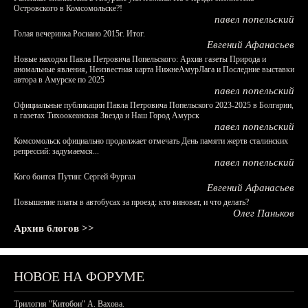
Островского в Комсомольске?!
павел попельский
Голая вечеринка Роснано 2015г. Итог.
Евгений Афанасьев
Новые находки Павла Петровича Попельского: Архив газеты Природа и
аномальные явления, Неизвестная карта НижнеАмурЛага и Последние выставки
автора в Амурске по 2025
павел попельский
Официальные публикации Павла Петровича Попельского 2023-2025 в Болгарии,
в газетах Тихоокеанская Звезда и Наш Город Амурск
павел попельский
Комсомольск официально продолжает отмечать День памяти жертв сталинских
репрессий: задумаемся...
павел попельский
Кого боится Путин: Сергей Фургал
Евгений Афанасьев
Повышение платы в автобусах за проезд: кто виноват, и что делать?
Олег Паньков
Архив блогов >>
НОВОЕ НА ФОРУМЕ
Трилогия "Китобои" А. Вахова.