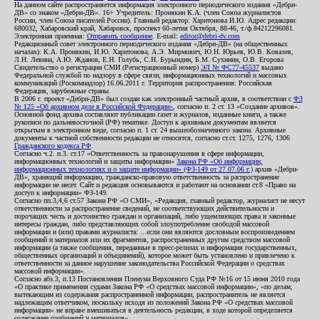
На данном сайте распространяется информация электронного периодического издания «Дебри-
ДВ» со знаком «Дебри-ДВ». 16+ Учредитель: Пронякин К.А. (член Союза журналистов
России, член Союза писателей России). Главный редактор: Харитонова И.Ю. Адрес редакции:
680032, Хабаровский край, Хабаровск, проспект 60-летия Октября, 88-46, т./ф.84212296081.
Электронная приемная:
Отправить сообщение
. E-mail:
editor@debri-dv.com
Редакционный совет электронного периодического издания «Дебри-ДВ» (на общественных
началах): К.А. Пронякин, И.Ю. Харитонова, А.Э. Мирмович, Ю.Н. Юрьев, Ю.В. Ковалев,
Л.Н. Левина, А.Ю. Жданов, Е.Н. Голубь, С.Н. Бурындин, Б.М. Сухинин, О.В. Егорова
Свидетельство о регистрации СМИ (Регистрационный номер)
ЭЛ № ФС77-45537
выдано
Федеральной службой по надзору в сфере связи, информационных технологий и массовых
коммуникаций (Роскомнадзор) 16.06.2011 г. Территория распространения: Российская
Федерация, зарубежные страны.
В 2006 г. проект «Дебри-ДВ» был создан как электронный частный архив, в соответствии с
ФЗ
№ 125 «Об архивном деле в Российской Федерации»
, согласно п. 2 ст. 13 «Создание архивов».
Основной фонд архива составляют публикации газет и журналов, изданные книги, а также
рукописи по дальневосточной (РФ) тематике. Доступ к архивным документам является
открытым в электронном виде, согласно п. 1 ст. 24 вышеобозначенного закона. Архивные
документы к частной собственности редакции не относятся, согласно ст.ст. 1275, 1276, 1306
Гражданского кодекса РФ
.
Согласно ч.2. п.3. ст.17 «Ответственность за правонарушения в сфере информации,
информационных технологий и защиты информации»
Закона РФ «Об информации,
информационных технологиях и о защите информации» (ФЗ-149 от 27.07.06 г.)
архив «Дебри-
ДВ», хранящий информацию, гражданско-правовую ответственность за распространение
информации не несет. Сайт и редакция основываются и работают на основании ст.8 «Право на
доступ к информации» ФЗ-149.
Согласно пп.3,4,6 ст.57 Закона РФ «О СМИ», «Редакция, главный редактор, журналист не несут
ответственности за распространение сведений, не соответствующих действительности и
порочащих честь и достоинство граждан и организаций, либо ущемляющих права и законные
интересы граждан, либо представляющих собой злоупотребление свободой массовой
информации и (или) правами журналиста: ...если они являются дословным воспроизведением
сообщений и материалов или их фрагментов, распространенных другим средством массовой
информации (а также сообщения, переданные в пресс-релизах и информация государственных,
общественных организаций и объединений), которое может быть установлено и привлечено к
ответственности за данное нарушение законодательства Российской Федерации о средствах
массовой информации».
Согласно абз.3, п.13 Постановления Пленума Верховного Суда РФ №16 от 15 июня 2010 года
«О практике применения судами Закона РФ «О средствах массовой информации», «по делам,
вытекающим из содержания распространенной информации, распространитель не является
надлежащим ответчиком, поскольку исходя из положений Закона РФ «О средствах массовой
информации» не вправе вмешиваться в деятельность редакции, в ходе которой определяется
содержание сообщений и материалов».