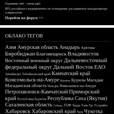
Охранник спит - смена идёт
80% российского медиаконтента это телевидение для пациентов психдиспансера
и наркологии.
Перейти на форум >>
ОБЛАКО ТЕГОВ
Азия
Амурская область
Анадырь
Арктика
Биробиджан
Владивосток
Благовещенск
Дальневосточный
Восточный военный округ
федеральный округ
Дальний Восток
ЕАО
Камчатский край
Забайкалье
Забайкальский край
Комсомольск-на-Амуре
Магадан
Курилы
Корякия
Магаданская область
Николаевск-на-Амуре
Находка
Приморский
Петропавловск-Камчатский
край
Республика Саха (Якутия)
Республика Бурятия
Сахалинская область
ТОФ
Тында
Улан-Удэ
Уссурийск
Сибирь
Хабаровск
Хабаровский край
Чукотка
Чита