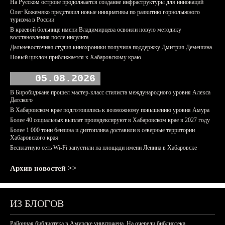
На Русском острове продолжается создание инфраструктуры для инноваций
Олег Кожемяко представил новые инициативы по развитию горнолыжного
туризма в России
В краевой больнице имени Владимирцева освоили новую методику
восстановления после инсульта
Дальневосточная студия кинохроники получила поддержку Дмитрия Демешина
Новый циклон приближается к Хабаровскому краю
05.08.2026
В Биробиджане прошел мастер-класс стилиста международного уровня Алекса
Датского
В Хабаровском крае подготовились к возможному повышению уровня Амура
Более 40 социальных выплат проиндексируют в Хабаровском крае в 2027 году
Более 1 000 тонн бензина и дизтоплива доставили в северные территории
Хабаровского края
Бесплатную сеть Wi-Fi запустили на площади имени Ленина в Хабаровске
Архив новостей >>
ИЗ БЛОГОВ
Районная библиотека в Амурске уничтожена. На очереди библиотека