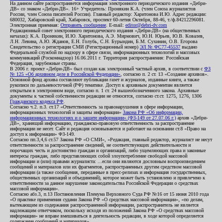
На данном сайте распространяется информация электронного периодического издания «Дебри-
ДВ» со знаком «Дебри-ДВ». 16+ Учредитель: Пронякин К.А. (член Союза журналистов
России, член Союза писателей России). Главный редактор: Харитонова И.Ю. Адрес редакции:
680032, Хабаровский край, Хабаровск, проспект 60-летия Октября, 88-46, т./ф.84212296081.
Электронная приемная:
Отправить сообщение
. E-mail:
editor@debri-dv.com
Редакционный совет электронного периодического издания «Дебри-ДВ» (на общественных
началах): К.А. Пронякин, И.Ю. Харитонова, А.Э. Мирмович, Ю.Н. Юрьев, Ю.В. Ковалев,
Л.Н. Левина, А.Ю. Жданов, Е.Н. Голубь, С.Н. Бурындин, Б.М. Сухинин, О.В. Егорова
Свидетельство о регистрации СМИ (Регистрационный номер)
ЭЛ № ФС77-45537
выдано
Федеральной службой по надзору в сфере связи, информационных технологий и массовых
коммуникаций (Роскомнадзор) 16.06.2011 г. Территория распространения: Российская
Федерация, зарубежные страны.
В 2006 г. проект «Дебри-ДВ» был создан как электронный частный архив, в соответствии с
ФЗ
№ 125 «Об архивном деле в Российской Федерации»
, согласно п. 2 ст. 13 «Создание архивов».
Основной фонд архива составляют публикации газет и журналов, изданные книги, а также
рукописи по дальневосточной (РФ) тематике. Доступ к архивным документам является
открытым в электронном виде, согласно п. 1 ст. 24 вышеобозначенного закона. Архивные
документы к частной собственности редакции не относятся, согласно ст.ст. 1275, 1276, 1306
Гражданского кодекса РФ
.
Согласно ч.2. п.3. ст.17 «Ответственность за правонарушения в сфере информации,
информационных технологий и защиты информации»
Закона РФ «Об информации,
информационных технологиях и о защите информации» (ФЗ-149 от 27.07.06 г.)
архив «Дебри-
ДВ», хранящий информацию, гражданско-правовую ответственность за распространение
информации не несет. Сайт и редакция основываются и работают на основании ст.8 «Право на
доступ к информации» ФЗ-149.
Согласно пп.3,4,6 ст.57 Закона РФ «О СМИ», «Редакция, главный редактор, журналист не несут
ответственности за распространение сведений, не соответствующих действительности и
порочащих честь и достоинство граждан и организаций, либо ущемляющих права и законные
интересы граждан, либо представляющих собой злоупотребление свободой массовой
информации и (или) правами журналиста: ...если они являются дословным воспроизведением
сообщений и материалов или их фрагментов, распространенных другим средством массовой
информации (а также сообщения, переданные в пресс-релизах и информация государственных,
общественных организаций и объединений), которое может быть установлено и привлечено к
ответственности за данное нарушение законодательства Российской Федерации о средствах
массовой информации».
Согласно абз.3, п.13 Постановления Пленума Верховного Суда РФ №16 от 15 июня 2010 года
«О практике применения судами Закона РФ «О средствах массовой информации», «по делам,
вытекающим из содержания распространенной информации, распространитель не является
надлежащим ответчиком, поскольку исходя из положений Закона РФ «О средствах массовой
информации» не вправе вмешиваться в деятельность редакции, в ходе которой определяется
содержание сообщений и материалов».