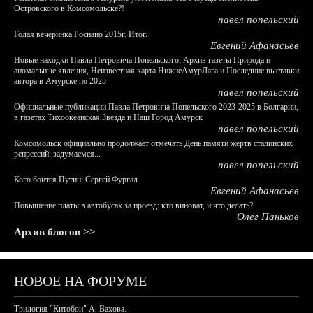
Островского в Комсомольске?!
павел попельский
Голая вечеринка Роснано 2015г. Итог.
Евгений Афанасьев
Новые находки Павла Петровича Попельского: Архив газеты Природа и
аномальные явления, Неизвестная карта НижнеАмурЛага и Последние выставки
автора в Амурске по 2025
павел попельский
Официальные публикации Павла Петровича Попельского 2023-2025 в Болгарии,
в газетах Тихоокеанская Звезда и Наш Город Амурск
павел попельский
Комсомольск официально продолжает отмечать День памяти жертв сталинских
репрессий: задумаемся...
павел попельский
Кого боится Путин: Сергей Фургал
Евгений Афанасьев
Повышение платы в автобусах за проезд: кто виноват, и что делать?
Олег Паньков
Архив блогов >>
НОВОЕ НА ФОРУМЕ
Трилогия "Китобои" А. Вахова.