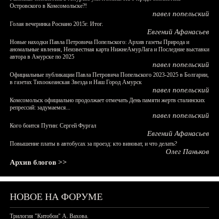
Островского в Комсомольске?!
павел попельский
Голая вечеринка Роснано 2015г. Итог.
Евгений Афанасьев
Новые находки Павла Петровича Попельского: Архив газеты Природа и
аномальные явления, Неизвестная карта НижнеАмурЛага и Последние выставки
автора в Амурске по 2025
павел попельский
Официальные публикации Павла Петровича Попельского 2023-2025 в Болгарии,
в газетах Тихоокеанская Звезда и Наш Город Амурск
павел попельский
Комсомольск официально продолжает отмечать День памяти жертв сталинских
репрессий: задумаемся...
павел попельский
Кого боится Путин: Сергей Фургал
Евгений Афанасьев
Повышение платы в автобусах за проезд: кто виноват, и что делать?
Олег Паньков
Архив блогов >>
НОВОЕ НА ФОРУМЕ
Трилогия "Китобои" А. Вахова.