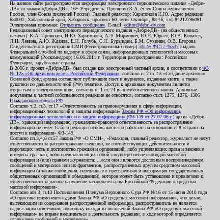
На данном сайте распространяется информация электронного периодического издания «Дебри-
ДВ» со знаком «Дебри-ДВ». 16+ Учредитель: Пронякин К.А. (член Союза журналистов
России, член Союза писателей России). Главный редактор: Харитонова И.Ю. Адрес редакции:
680032, Хабаровский край, Хабаровск, проспект 60-летия Октября, 88-46, т./ф.84212296081.
Электронная приемная:
Отправить сообщение
. E-mail:
editor@debri-dv.com
Редакционный совет электронного периодического издания «Дебри-ДВ» (на общественных
началах): К.А. Пронякин, И.Ю. Харитонова, А.Э. Мирмович, Ю.Н. Юрьев, Ю.В. Ковалев,
Л.Н. Левина, А.Ю. Жданов, Е.Н. Голубь, С.Н. Бурындин, Б.М. Сухинин, О.В. Егорова
Свидетельство о регистрации СМИ (Регистрационный номер)
ЭЛ № ФС77-45537
выдано
Федеральной службой по надзору в сфере связи, информационных технологий и массовых
коммуникаций (Роскомнадзор) 16.06.2011 г. Территория распространения: Российская
Федерация, зарубежные страны.
В 2006 г. проект «Дебри-ДВ» был создан как электронный частный архив, в соответствии с
ФЗ
№ 125 «Об архивном деле в Российской Федерации»
, согласно п. 2 ст. 13 «Создание архивов».
Основной фонд архива составляют публикации газет и журналов, изданные книги, а также
рукописи по дальневосточной (РФ) тематике. Доступ к архивным документам является
открытым в электронном виде, согласно п. 1 ст. 24 вышеобозначенного закона. Архивные
документы к частной собственности редакции не относятся, согласно ст.ст. 1275, 1276, 1306
Гражданского кодекса РФ
.
Согласно ч.2. п.3. ст.17 «Ответственность за правонарушения в сфере информации,
информационных технологий и защиты информации»
Закона РФ «Об информации,
информационных технологиях и о защите информации» (ФЗ-149 от 27.07.06 г.)
архив «Дебри-
ДВ», хранящий информацию, гражданско-правовую ответственность за распространение
информации не несет. Сайт и редакция основываются и работают на основании ст.8 «Право на
доступ к информации» ФЗ-149.
Согласно пп.3,4,6 ст.57 Закона РФ «О СМИ», «Редакция, главный редактор, журналист не несут
ответственности за распространение сведений, не соответствующих действительности и
порочащих честь и достоинство граждан и организаций, либо ущемляющих права и законные
интересы граждан, либо представляющих собой злоупотребление свободой массовой
информации и (или) правами журналиста: ...если они являются дословным воспроизведением
сообщений и материалов или их фрагментов, распространенных другим средством массовой
информации (а также сообщения, переданные в пресс-релизах и информация государственных,
общественных организаций и объединений), которое может быть установлено и привлечено к
ответственности за данное нарушение законодательства Российской Федерации о средствах
массовой информации».
Согласно абз.3, п.13 Постановления Пленума Верховного Суда РФ №16 от 15 июня 2010 года
«О практике применения судами Закона РФ «О средствах массовой информации», «по делам,
вытекающим из содержания распространенной информации, распространитель не является
надлежащим ответчиком, поскольку исходя из положений Закона РФ «О средствах массовой
информации» не вправе вмешиваться в деятельность редакции, в ходе которой определяется
содержание сообщений и материалов».