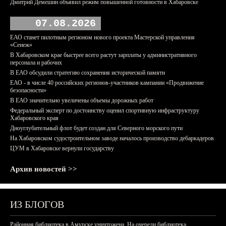
Дмитрий Демешин объявил режим повышенной готовности в Хабаровске
07.08.2026
ЕАО станет пилотным регионом нового проекта Мастерской управления
«Сенеж»
В Хабаровском крае быстрее всего растут зарплаты у административного
персонала и рабочих
В ЕАО обсудили стратегию сохранения исторической памяти
ЕАО - в числе 40 российских регионов-участников кампании «Продвижение
безопасности»
В ЕАО значительно увеличены объемы дорожных работ
Федеральный эксперт по достоинству оценил спортивную инфраструктуру
Хабаровского края
Дноуглубительный флот будет создан для Северного морского пути
На Хабаровском судостроительном заводе началось производство дебаркадеров
ЦУМ в Хабаровске вернули государству
Архив новостей >>
ИЗ БЛОГОВ
Районная библиотека в Амурске уничтожена. На очереди библиотека