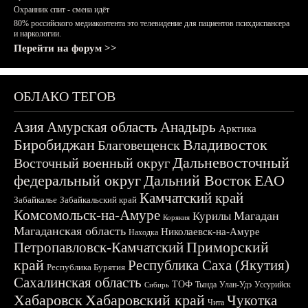
Охранник спит - смена идёт
80% российского медиаконтента это телевидение для пациентов психдиспансера
и наркологии.
Перейти на форум >>
ОБЛАКО ТЕГОВ
Азия
Амурская область
Анадырь
Арктика
Биробиджан
Владивосток
Благовещенск
Дальневосточный
Восточный военный округ
федеральный округ
Дальний Восток
ЕАО
Камчатский край
Забайкалье
Забайкальский край
Комсомольск-на-Амуре
Магадан
Курилы
Корякия
Магаданская область
Николаевск-на-Амуре
Находка
Приморский
Петропавловск-Камчатский
край
Республика Саха (Якутия)
Республика Бурятия
Сахалинская область
ТОФ
Тында
Улан-Удэ
Уссурийск
Сибирь
Хабаровск
Хабаровский край
Чукотка
Чита