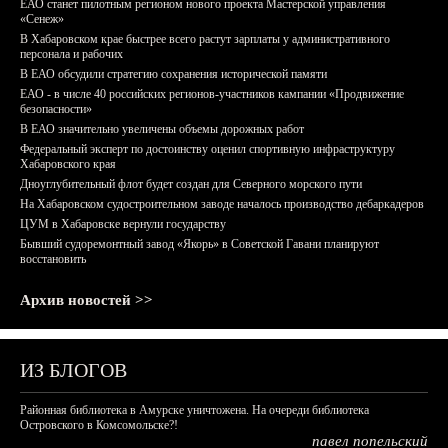
ЕАО станет пилотным регионом нового проекта Мастерской управления
«Сенеж»
В Хабаровском крае быстрее всего растут зарплаты у административного
персонала и рабочих
В ЕАО обсудили стратегию сохранения исторической памяти
ЕАО - в числе 40 российских регионов-участников кампании «Продвижение
безопасности»
В ЕАО значительно увеличены объемы дорожных работ
Федеральный эксперт по достоинству оценил спортивную инфраструктуру
Хабаровского края
Дноуглубительный флот будет создан для Северного морского пути
На Хабаровском судостроительном заводе началось производство дебаркадеров
ЦУМ в Хабаровске вернули государству
Бывший судоремонтный завод «Якорь» в Советской Гавани планируют
восстановить
Архив новостей >>
ИЗ БЛОГОВ
Районная библиотека в Амурске уничтожена. На очереди библиотека
Островского в Комсомольске?!
павел попельский