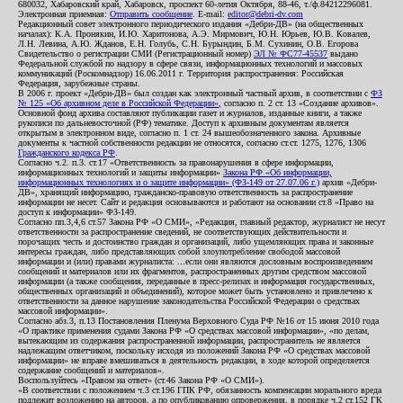
680032, Хабаровский край, Хабаровск, проспект 60-летия Октября, 88-46, т./ф.84212296081.
Электронная приемная:
Отправить сообщение
. E-mail:
editor@debri-dv.com
Редакционный совет электронного периодического издания «Дебри-ДВ» (на общественных
началах): К.А. Пронякин, И.Ю. Харитонова, А.Э. Мирмович, Ю.Н. Юрьев, Ю.В. Ковалев,
Л.Н. Левина, А.Ю. Жданов, Е.Н. Голубь, С.Н. Бурындин, Б.М. Сухинин, О.В. Егорова
Свидетельство о регистрации СМИ (Регистрационный номер)
ЭЛ № ФС77-45537
выдано
Федеральной службой по надзору в сфере связи, информационных технологий и массовых
коммуникаций (Роскомнадзор) 16.06.2011 г. Территория распространения: Российская
Федерация, зарубежные страны.
В 2006 г. проект «Дебри-ДВ» был создан как электронный частный архив, в соответствии с
ФЗ
№ 125 «Об архивном деле в Российской Федерации»
, согласно п. 2 ст. 13 «Создание архивов».
Основной фонд архива составляют публикации газет и журналов, изданные книги, а также
рукописи по дальневосточной (РФ) тематике. Доступ к архивным документам является
открытым в электронном виде, согласно п. 1 ст. 24 вышеобозначенного закона. Архивные
документы к частной собственности редакции не относятся, согласно ст.ст. 1275, 1276, 1306
Гражданского кодекса РФ
.
Согласно ч.2. п.3. ст.17 «Ответственность за правонарушения в сфере информации,
информационных технологий и защиты информации»
Закона РФ «Об информации,
информационных технологиях и о защите информации» (ФЗ-149 от 27.07.06 г.)
архив «Дебри-
ДВ», хранящий информацию, гражданско-правовую ответственность за распространение
информации не несет. Сайт и редакция основываются и работают на основании ст.8 «Право на
доступ к информации» ФЗ-149.
Согласно пп.3,4,6 ст.57 Закона РФ «О СМИ», «Редакция, главный редактор, журналист не несут
ответственности за распространение сведений, не соответствующих действительности и
порочащих честь и достоинство граждан и организаций, либо ущемляющих права и законные
интересы граждан, либо представляющих собой злоупотребление свободой массовой
информации и (или) правами журналиста: ...если они являются дословным воспроизведением
сообщений и материалов или их фрагментов, распространенных другим средством массовой
информации (а также сообщения, переданные в пресс-релизах и информация государственных,
общественных организаций и объединений), которое может быть установлено и привлечено к
ответственности за данное нарушение законодательства Российской Федерации о средствах
массовой информации».
Согласно абз.3, п.13 Постановления Пленума Верховного Суда РФ №16 от 15 июня 2010 года
«О практике применения судами Закона РФ «О средствах массовой информации», «по делам,
вытекающим из содержания распространенной информации, распространитель не является
надлежащим ответчиком, поскольку исходя из положений Закона РФ «О средствах массовой
информации» не вправе вмешиваться в деятельность редакции, в ходе которой определяется
содержание сообщений и материалов».
Воспользуйтесь «Правом на ответ» (ст.46 Закона РФ «О СМИ»).
«В соответствии с положением ч.3 ст.196 ГПК РФ, обязанность компенсации морального вреда
подлежит возложению на авторов, а по опубликованию опровержения, в порядке ч.2 ст.152 ГК