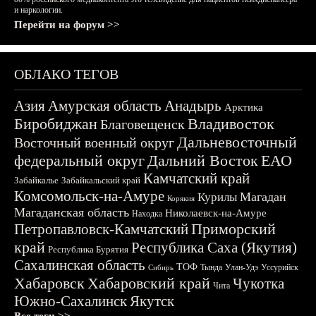
и наркологии.
Перейти на форум >>
ОБЛАКО ТЕГОВ
Азия
Амурская область
Анадырь
Арктика
Биробиджан
Владивосток
Благовещенск
Дальневосточный
Восточный военный округ
федеральный округ
Дальний Восток
ЕАО
Камчатский край
Забайкалье
Забайкальский край
Комсомольск-на-Амуре
Магадан
Курилы
Корякия
Магаданская область
Николаевск-на-Амуре
Находка
Приморский
Петропавловск-Камчатский
край
Республика Саха (Якутия)
Республика Бурятия
Сахалинская область
ТОФ
Тында
Улан-Удэ
Уссурийск
Сибирь
Хабаровск
Хабаровский край
Чукотка
Чита
Южно-Сахалинск
Якутск