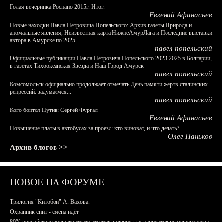
Голая вечеринка Роснано 2015г. Итог.
Евгений Афанасьев
Новые находки Павла Петровича Попельского: Архив газеты Природа и
аномальные явления, Неизвестная карта НижнеАмурЛага и Последние выставки
автора в Амурске по 2025
павел попельский
Официальные публикации Павла Петровича Попельского 2023-2025 в Болгарии,
в газетах Тихоокеанская Звезда и Наш Город Амурск
павел попельский
Комсомольск официально продолжает отмечать День памяти жертв сталинских
репрессий: задумаемся...
павел попельский
Кого боится Путин: Сергей Фургал
Евгений Афанасьев
Повышение платы в автобусах за проезд: кто виноват, и что делать?
Олег Паньков
Архив блогов >>
НОВОЕ НА ФОРУМЕ
Трилогия "Китобои" А. Вахова.
Охранник спит - смена идёт
80% российского медиаконтента это телевидение для пациентов психдиспансера