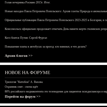
Голая вечеринка Роснано 2015г. Итог.
Новые находки Павла Петровича Попельского: Архив газеты Природа и аномальные
Официальные публикации Павла Петровича Попельского 2023-2025 в Болгарии, в г
Комсомольск официально продолжает отмечать День памяти жертв сталинских репрес
Кого боится Путин: Сергей Фургал
Повышение платы в автобусах за проезд: кто виноват, и что делать?
Архив блогов >>
НОВОЕ НА ФОРУМЕ
Трилогия "Китобои" А. Вахова.
Охранник спит - смена идёт
80% российского медиаконтента это телевидение для пациентов психдиспансера и на
Перейти на форум >>