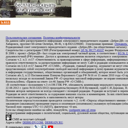
Пользовательское соглашение
,
Политика конфиденциальности
На данном сайте распространяется информация электронного периодического издания «Дебри-ДВ» с
Хабаровск, проспект 60-летия Октября, 88-46, т./ф.84212296081. Электронная приемная:
Отправить
Редакционный совет электронного периодического издания «Дебри-ДВ» (на общественных началах
Свидетельство о регистрации СМИ (Регистрационный номер)
ЭЛ № ФС77-45537
выдано Федеральной
В 2006 г. проект «Дебри-ДВ» был создан как электронный частный архив, в соответствии с
ФЗ № 12
дальневосточной (РФ) тематике. Доступ к архивным документам является открытым в электронном вид
Согласно ч.2. п.3. ст.17 «Ответственность за правонарушения в сфере информации, информационн
правовую ответственность за распространение информации не несет. Сайт и редакция основываются 
Согласно пп.3,4,6 ст.57 Закона РФ «О СМИ», «Редакция, главный редактор, журналист не несут отв
представляющих собой злоупотребление свободой массовой информации и (или) правами журналиста:
и информация государственных, общественных организаций и объединений), которое может быть уста
Согласно абз.3, п.13 Постановления Пленума Верховного Суда РФ №16 от 15 июня 2010 года «О пр
поскольку исходя из положений Закона РФ «О средствах массовой информации» не вправе вмешивать
Воспользуйтесь «Правом на ответ» (ст.46 Закона РФ «О СМИ»).
«В соответствии с положением ч.3 ст.196 ГПК РФ, обязанность компенсации морального вреда подле
22.08.2012 г. (дело №33-5325/2012) председательствующего И.И.Куликовой, судей С.И.Дорожко, Н
Мнения авторов материалов не всегда совпадают с позицией редакции. Редакция не вступает в перепи
Редакция не несет ответственность за содержание внешних ссылок и комментариев. За них ответств
ответственность за достоверность и наполняемость несут авторы.
Политические опросы/голосования проводятся согласно ч.2. ст.46 «Опросы общественного мнения» Фе
заказавшее (заказавших) проведение опроса и оплатившее (оплативших) указанную публикацию (обнаро
Часовой пояс сервера UTC+11 (AEST), фактически +8 мск.
Если вы обнаружили ошибки на сайте, пожалуйста,
сообщите нам об этом
.
Распространение информации о политической, социальной, духовной жизни общества, публикации на
СМИ не получает субсидий.
Адреса сайта:
DEBRI-DV.COM
,
DEBRI-DV.RU
.
В социальных сетях: