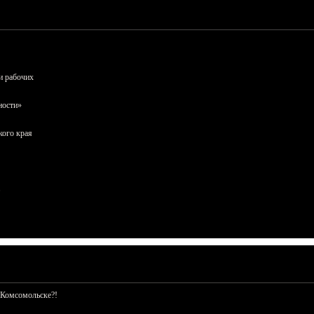
и рабочих
ности»
кого края
 Комсомольске?!