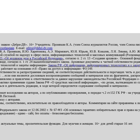
о знаком «Дебри-ДВ». 16+ Учредитель: Пронякин К.А. (член Союза журналистов России, член Союза писа
 сообщение
. E-mail:
editor@debri-dv.com
): К.А. Пронякин, И.Ю. Харитонова, А.Э. Мирмович, Ю.Н. Юрьев, Ю.В. Ковалев, Л.Н. Левина, А.Ю. Ж
 службой по надзору в сфере связи, информационных технологий и массовых коммуникаций (Роскомнадзо
5 «Об архивном деле в Российской Федерации»
, согласно п. 2 ст. 13 «Создание архивов». Основной фон
е, согласно п. 1 ст. 24 вышеобозначенного закона. Архивные документы к частной собственности редакци
ых технологий и защиты информации»
Закона РФ «Об информации, информационных технологиях и о защите
и работают на основании ст.8 «Право на доступ к информации» ФЗ-149.
етственности за распространение сведений, не соответствующих действительности и порочащих честь и д
 ...если они являются дословным воспроизведением сообщений и материалов или их фрагментов, распро
новлено и привлечено к ответственности за данное нарушение законодательства Российской Федерации о
актике применения судами Закона РФ «О средствах массовой информации», «по делам, вытекающим из со
ся в деятельность редакции, в ходе которой определяется содержание сообщений и материалов».
жит возложению на авторов, а по опубликованию опровержения, в порядке ч.2 ст.152 ГК РФ - на учредит
.В.Пестовой.
ску с авторами.
енны, соответственно, исключительно их правообладатели и авторы. Комментарии на сайте приравнены к
дерального закона от 12.06.2002 г. № 67-ФЗ «Об основных гарантиях избирательных прав и права на уча
дование) - едино - сайт, без оплаты - безвозмездно/бесплатно.
 актуальные темы, просветительские функции. Для мужчин и женщин. 16+ для детей старше 16 лет.