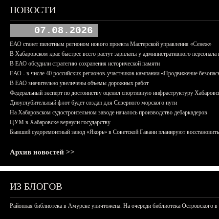
НОВОСТИ
07.08.2026
ЕАО станет пилотным регионом нового проекта Мастерской управления «Сенеж»
В Хабаровском крае быстрее всего растут зарплаты у административного персонала 
В ЕАО обсудили стратегию сохранения исторической памяти
ЕАО - в числе 40 российских регионов-участников кампании «Продвижение безопас
В ЕАО значительно увеличены объемы дорожных работ
Федеральный эксперт по достоинству оценил спортивную инфраструктуру Хабаровс
Дноуглубительный флот будет создан для Северного морского пути
На Хабаровском судостроительном заводе началось производство дебаркадеров
ЦУМ в Хабаровске вернули государству
Бывший судоремонтный завод «Якорь» в Советской Гавани планируют восстановить
Архив новостей >>
ИЗ БЛОГОВ
Районная библиотека в Амурске уничтожена. На очереди библиотека Островского в