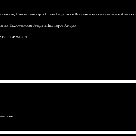
 явления, Неизвестная карта НижнеАмурЛага и Последние выставки автора в Амурске 
азетах Тихоокеанская Звезда и Наш Город Амурск
сий: задумаемся...
ркологии.