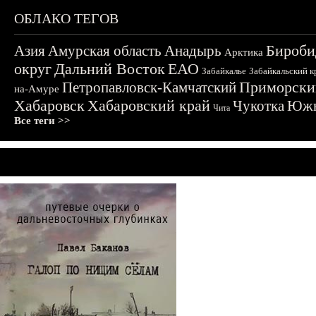
ОБЛАКО ТЕГОВ
Бироби
Азия
Амурская область
Анадырь
Арктика
округ
Дальний Восток
ЕАО
Забайкалье
Забайкальский к
Приморски
Петропавловск-Камчатский
на-Амуре
Хабаровск
Хабаровский край
Чукотка
Южн
Чита
Все теги >>