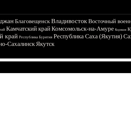
джан
Владивосток
Благовещенск
Восточный воен
Камчатский край
Комсомольск-на-Амуре
К
рай
Корякия
й край
Республика Саха (Якутия)
Са
Республика Бурятия
о-Сахалинск
Якутск