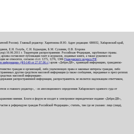
телей России). Главный редактор: Харитонова И.Ю. Адрес редакции: 680032, Хабаровский край,
данов, Е.Н. Голубь, С.Н. Бурындин, Б.М. Сухинин, О.В. Егорова
р) 16.06.2011 г. Территория распространения: Российская Федерация, зарубежные страны.
д архива составляют публикации газет и журналов, изданные книги, а также рукописи по
и не относятся, согласно ст.ст. 1275, 1276, 1306
Гражданского кодекса РФ
.
 информации» (ФЗ-149 от 27.07.06 г.)
архив «Дебри-ДВ», хранящий информацию, гражданско-
остоинство граждан и организаций, либо ущемляющих права и законные интересы граждан, либо
страненных другим средством массовой информации (а также сообщения, переданные в пресс-релизах
 средствах массовой информации».
держания распространенной информации, распространитель не является надлежащим ответчиком,
еля и главного редактор», - из апелляционного определения Хабаровского краевого суда от
 выражению мнения. Блоги и форум не входят в электронное периодическое издание «Дебри-ДВ»,
стие в референдуме граждан Российской Федерации»; считать, там где не указано: лицо (лица),