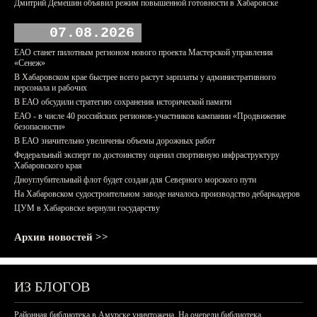
Дмитрий Демешин объявил режим повышенной готовности в Хабаровске
07.08.2026
ЕАО станет пилотным регионом нового проекта Мастерской управления
«Сенеж»
В Хабаровском крае быстрее всего растут зарплаты у административного
персонала и рабочих
В ЕАО обсудили стратегию сохранения исторической памяти
ЕАО - в числе 40 российских регионов-участников кампании «Продвижение
безопасности»
В ЕАО значительно увеличены объемы дорожных работ
Федеральный эксперт по достоинству оценил спортивную инфраструктуру
Хабаровского края
Дноуглубительный флот будет создан для Северного морского пути
На Хабаровском судостроительном заводе началось производство дебаркадеров
ЦУМ в Хабаровске вернули государству
Архив новостей >>
ИЗ БЛОГОВ
Районная библиотека в Амурске уничтожена. На очереди библиотека