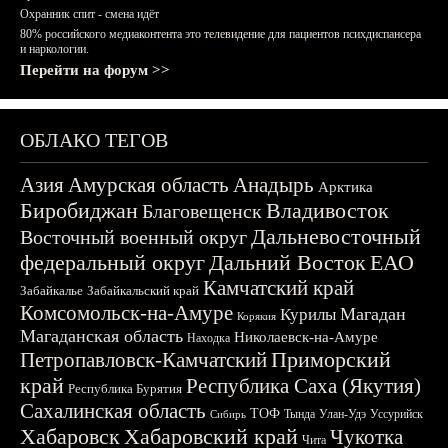
Охранник спит - смена идёт
80% российского медиаконтента это телевидение для пациентов психдиспансера
и наркологии.
Перейти на форум >>
ОБЛАКО ТЕГОВ
Азия
Амурская область
Анадырь
Арктика
Биробиджан
Владивосток
Благовещенск
Дальневосточный
Восточный военный округ
федеральный округ
Дальний Восток
ЕАО
Камчатский край
Забайкалье
Забайкальский край
Комсомольск-на-Амуре
Магадан
Курилы
Корякия
Магаданская область
Николаевск-на-Амуре
Находка
Приморский
Петропавловск-Камчатский
край
Республика Саха (Якутия)
Республика Бурятия
Сахалинская область
ТОФ
Тында
Улан-Удэ
Уссурийск
Сибирь
Хабаровск
Хабаровский край
Чукотка
Чита