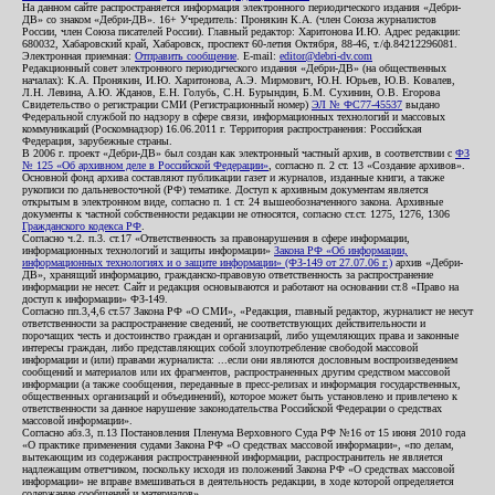
На данном сайте распространяется информация электронного периодического издания «Дебри-
ДВ» со знаком «Дебри-ДВ». 16+ Учредитель: Пронякин К.А. (член Союза журналистов
России, член Союза писателей России). Главный редактор: Харитонова И.Ю. Адрес редакции:
680032, Хабаровский край, Хабаровск, проспект 60-летия Октября, 88-46, т./ф.84212296081.
Электронная приемная:
Отправить сообщение
. E-mail:
editor@debri-dv.com
Редакционный совет электронного периодического издания «Дебри-ДВ» (на общественных
началах): К.А. Пронякин, И.Ю. Харитонова, А.Э. Мирмович, Ю.Н. Юрьев, Ю.В. Ковалев,
Л.Н. Левина, А.Ю. Жданов, Е.Н. Голубь, С.Н. Бурындин, Б.М. Сухинин, О.В. Егорова
Свидетельство о регистрации СМИ (Регистрационный номер)
ЭЛ № ФС77-45537
выдано
Федеральной службой по надзору в сфере связи, информационных технологий и массовых
коммуникаций (Роскомнадзор) 16.06.2011 г. Территория распространения: Российская
Федерация, зарубежные страны.
В 2006 г. проект «Дебри-ДВ» был создан как электронный частный архив, в соответствии с
ФЗ
№ 125 «Об архивном деле в Российской Федерации»
, согласно п. 2 ст. 13 «Создание архивов».
Основной фонд архива составляют публикации газет и журналов, изданные книги, а также
рукописи по дальневосточной (РФ) тематике. Доступ к архивным документам является
открытым в электронном виде, согласно п. 1 ст. 24 вышеобозначенного закона. Архивные
документы к частной собственности редакции не относятся, согласно ст.ст. 1275, 1276, 1306
Гражданского кодекса РФ
.
Согласно ч.2. п.3. ст.17 «Ответственность за правонарушения в сфере информации,
информационных технологий и защиты информации»
Закона РФ «Об информации,
информационных технологиях и о защите информации» (ФЗ-149 от 27.07.06 г.)
архив «Дебри-
ДВ», хранящий информацию, гражданско-правовую ответственность за распространение
информации не несет. Сайт и редакция основываются и работают на основании ст.8 «Право на
доступ к информации» ФЗ-149.
Согласно пп.3,4,6 ст.57 Закона РФ «О СМИ», «Редакция, главный редактор, журналист не несут
ответственности за распространение сведений, не соответствующих действительности и
порочащих честь и достоинство граждан и организаций, либо ущемляющих права и законные
интересы граждан, либо представляющих собой злоупотребление свободой массовой
информации и (или) правами журналиста: ...если они являются дословным воспроизведением
сообщений и материалов или их фрагментов, распространенных другим средством массовой
информации (а также сообщения, переданные в пресс-релизах и информация государственных,
общественных организаций и объединений), которое может быть установлено и привлечено к
ответственности за данное нарушение законодательства Российской Федерации о средствах
массовой информации».
Согласно абз.3, п.13 Постановления Пленума Верховного Суда РФ №16 от 15 июня 2010 года
«О практике применения судами Закона РФ «О средствах массовой информации», «по делам,
вытекающим из содержания распространенной информации, распространитель не является
надлежащим ответчиком, поскольку исходя из положений Закона РФ «О средствах массовой
информации» не вправе вмешиваться в деятельность редакции, в ходе которой определяется
содержание сообщений и материалов».