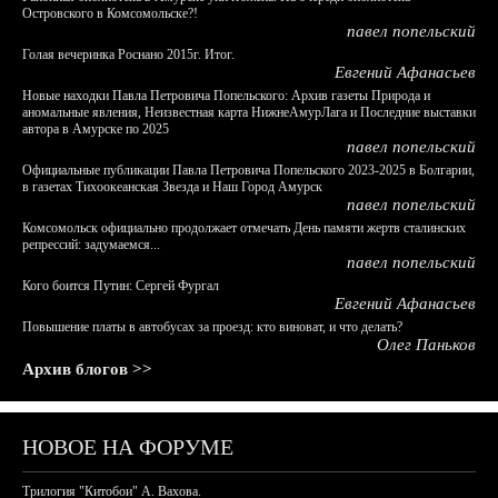
Островского в Комсомольске?!
павел попельский
Голая вечеринка Роснано 2015г. Итог.
Евгений Афанасьев
Новые находки Павла Петровича Попельского: Архив газеты Природа и
аномальные явления, Неизвестная карта НижнеАмурЛага и Последние выставки
автора в Амурске по 2025
павел попельский
Официальные публикации Павла Петровича Попельского 2023-2025 в Болгарии,
в газетах Тихоокеанская Звезда и Наш Город Амурск
павел попельский
Комсомольск официально продолжает отмечать День памяти жертв сталинских
репрессий: задумаемся...
павел попельский
Кого боится Путин: Сергей Фургал
Евгений Афанасьев
Повышение платы в автобусах за проезд: кто виноват, и что делать?
Олег Паньков
Архив блогов >>
НОВОЕ НА ФОРУМЕ
Трилогия "Китобои" А. Вахова.