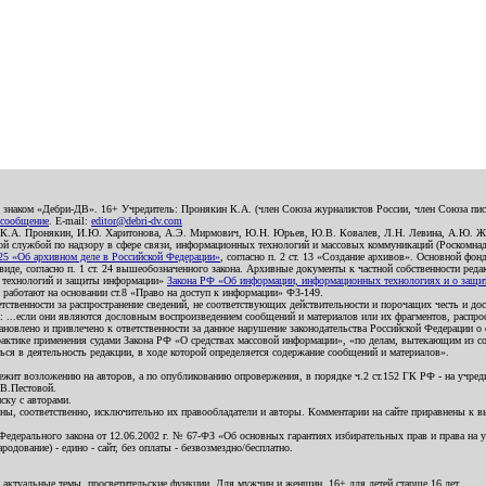
о знаком «Дебри-ДВ». 16+ Учредитель: Пронякин К.А. (член Союза журналистов России, член Союза писа
 сообщение
. E-mail:
editor@debri-dv.com
): К.А. Пронякин, И.Ю. Харитонова, А.Э. Мирмович, Ю.Н. Юрьев, Ю.В. Ковалев, Л.Н. Левина, А.Ю. Ж
 службой по надзору в сфере связи, информационных технологий и массовых коммуникаций (Роскомнадзо
5 «Об архивном деле в Российской Федерации»
, согласно п. 2 ст. 13 «Создание архивов». Основной фон
е, согласно п. 1 ст. 24 вышеобозначенного закона. Архивные документы к частной собственности редакци
ых технологий и защиты информации»
Закона РФ «Об информации, информационных технологиях и о защите
и работают на основании ст.8 «Право на доступ к информации» ФЗ-149.
етственности за распространение сведений, не соответствующих действительности и порочащих честь и д
 ...если они являются дословным воспроизведением сообщений и материалов или их фрагментов, распро
новлено и привлечено к ответственности за данное нарушение законодательства Российской Федерации о
актике применения судами Закона РФ «О средствах массовой информации», «по делам, вытекающим из со
ся в деятельность редакции, в ходе которой определяется содержание сообщений и материалов».
жит возложению на авторов, а по опубликованию опровержения, в порядке ч.2 ст.152 ГК РФ - на учредит
.В.Пестовой.
ску с авторами.
енны, соответственно, исключительно их правообладатели и авторы. Комментарии на сайте приравнены к
дерального закона от 12.06.2002 г. № 67-ФЗ «Об основных гарантиях избирательных прав и права на уча
дование) - едино - сайт, без оплаты - безвозмездно/бесплатно.
 актуальные темы, просветительские функции. Для мужчин и женщин. 16+ для детей старше 16 лет.