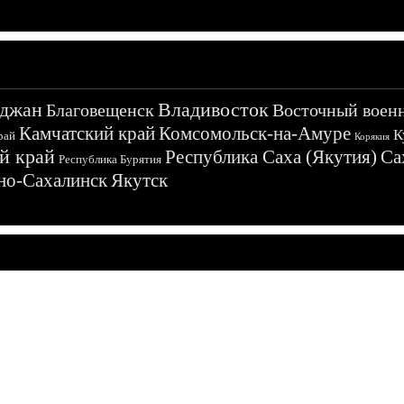
джан
Владивосток
Благовещенск
Восточный воен
Камчатский край
Комсомольск-на-Амуре
К
рай
Корякия
й край
Республика Саха (Якутия)
Са
Республика Бурятия
о-Сахалинск
Якутск