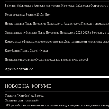
Районная библиотека в Амурске уничтожена. На очереди библиотека Островского в
Голая вечеринка Роснано 2015г. Итог.
Новые находки Павла Петровича Попельского: Архив газеты Природа и аномальные
Официальные публикации Павла Петровича Попельского 2023-2025 в Болгарии, в г
Комсомольск официально продолжает отмечать День памяти жертв сталинских репрес
Кого боится Путин: Сергей Фургал
Повышение платы в автобусах за проезд: кто виноват, и что делать?
Архив блогов >>
НОВОЕ НА ФОРУМЕ
Трилогия "Китобои" А. Вахова.
Охранник спит - смена идёт
80% российского медиаконтента это телевидение для пациентов психдиспансера и на