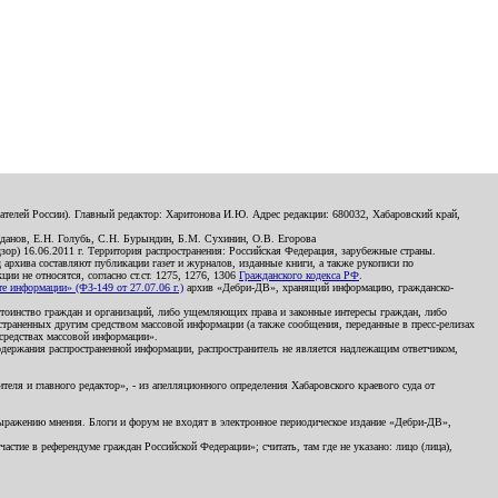
телей России). Главный редактор: Харитонова И.Ю. Адрес редакции: 680032, Хабаровский край,
данов, Е.Н. Голубь, С.Н. Бурындин, Б.М. Сухинин, О.В. Егорова
р) 16.06.2011 г. Территория распространения: Российская Федерация, зарубежные страны.
д архива составляют публикации газет и журналов, изданные книги, а также рукописи по
и не относятся, согласно ст.ст. 1275, 1276, 1306
Гражданского кодекса РФ
.
 информации» (ФЗ-149 от 27.07.06 г.)
архив «Дебри-ДВ», хранящий информацию, гражданско-
остоинство граждан и организаций, либо ущемляющих права и законные интересы граждан, либо
страненных другим средством массовой информации (а также сообщения, переданные в пресс-релизах
 средствах массовой информации».
держания распространенной информации, распространитель не является надлежащим ответчиком,
еля и главного редактор», - из апелляционного определения Хабаровского краевого суда от
 выражению мнения. Блоги и форум не входят в электронное периодическое издание «Дебри-ДВ»,
стие в референдуме граждан Российской Федерации»; считать, там где не указано: лицо (лица),