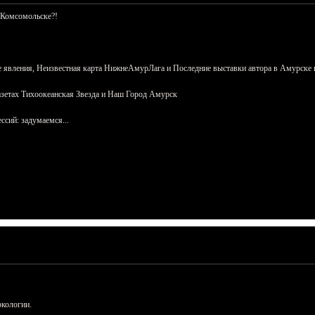
 Комсомольске?!
 явления, Неизвестная карта НижнеАмурЛага и Последние выставки автора в Амурске 
азетах Тихоокеанская Звезда и Наш Город Амурск
сий: задумаемся...
ркологии.