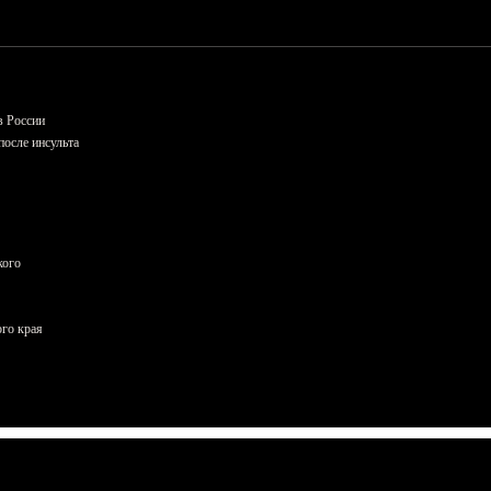
в России
осле инсульта
кого
ого края