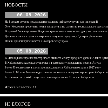
НОВОСТИ
06.08.2026
На Русском острове продолжается создание инфраструктуры для инноваций
Олег Кожемяко представил новые инициативы по развитию горнолыжного туризма 
В краевой больнице имени Владимирцева освоили новую методику восстановления п
Дальневосточная студия кинохроники получила поддержку Дмитрия Демешина
Новый циклон приближается к Хабаровскому краю
05.08.2026
В Биробиджане прошел мастер-класс стилиста международного уровня Алекса Датс
В Хабаровском крае подготовились к возможному повышению уровня Амура
Более 40 социальных выплат проиндексируют в Хабаровском крае в 2027 году
Более 1 000 тонн бензина и дизтоплива доставили в северные территории Хабаровск
Бесплатную сеть Wi-Fi запустили на площади имени Ленина в Хабаровске
Архив новостей >>
ИЗ БЛОГОВ