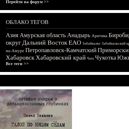
Перейти на форум >>
ОБЛАКО ТЕГОВ
Бироби
Азия
Амурская область
Анадырь
Арктика
округ
Дальний Восток
ЕАО
Забайкалье
Забайкальский к
Приморски
Петропавловск-Камчатский
на-Амуре
Хабаровск
Хабаровский край
Чукотка
Южн
Чита
Все теги >>