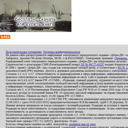
Пользовательское соглашение
,
Политика конфиденциальности
На данном сайте распространяется информация электронного периодического издания «Дебри-ДВ» с
Хабаровск, проспект 60-летия Октября, 88-46, т./ф.84212296081. Электронная приемная:
Отправить
Редакционный совет электронного периодического издания «Дебри-ДВ» (на общественных началах
Свидетельство о регистрации СМИ (Регистрационный номер)
ЭЛ № ФС77-45537
выдано Федеральной
В 2006 г. проект «Дебри-ДВ» был создан как электронный частный архив, в соответствии с
ФЗ № 12
дальневосточной (РФ) тематике. Доступ к архивным документам является открытым в электронном вид
Согласно ч.2. п.3. ст.17 «Ответственность за правонарушения в сфере информации, информационн
правовую ответственность за распространение информации не несет. Сайт и редакция основываются 
Согласно пп.3,4,6 ст.57 Закона РФ «О СМИ», «Редакция, главный редактор, журналист не несут отв
представляющих собой злоупотребление свободой массовой информации и (или) правами журналиста:
и информация государственных, общественных организаций и объединений), которое может быть уста
Согласно абз.3, п.13 Постановления Пленума Верховного Суда РФ №16 от 15 июня 2010 года «О пр
поскольку исходя из положений Закона РФ «О средствах массовой информации» не вправе вмешивать
Воспользуйтесь «Правом на ответ» (ст.46 Закона РФ «О СМИ»).
«В соответствии с положением ч.3 ст.196 ГПК РФ, обязанность компенсации морального вреда подле
22.08.2012 г. (дело №33-5325/2012) председательствующего И.И.Куликовой, судей С.И.Дорожко, Н
Мнения авторов материалов не всегда совпадают с позицией редакции. Редакция не вступает в перепи
Редакция не несет ответственность за содержание внешних ссылок и комментариев. За них ответств
ответственность за достоверность и наполняемость несут авторы.
Политические опросы/голосования проводятся согласно ч.2. ст.46 «Опросы общественного мнения» Фе
заказавшее (заказавших) проведение опроса и оплатившее (оплативших) указанную публикацию (обнаро
Часовой пояс сервера UTC+11 (AEST), фактически +8 мск.
Если вы обнаружили ошибки на сайте, пожалуйста,
сообщите нам об этом
.
Распространение информации о политической, социальной, духовной жизни общества, публикации на