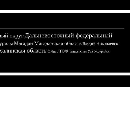
Дальневосточный федеральный
ный округ
Магадан
Магаданская область
урилы
Николаевск-
Находка
халинская область
ТОФ
Тында
Улан-Удэ
Уссурийск
Сибирь