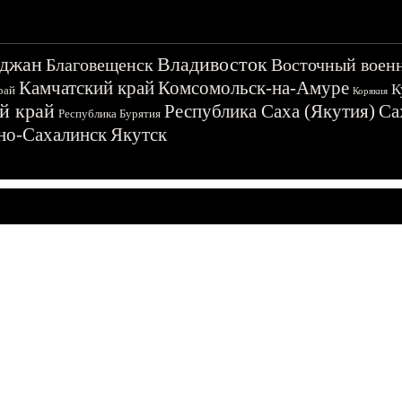
джан
Владивосток
Благовещенск
Восточный воен
Камчатский край
Комсомольск-на-Амуре
К
рай
Корякия
й край
Республика Саха (Якутия)
Са
Республика Бурятия
о-Сахалинск
Якутск