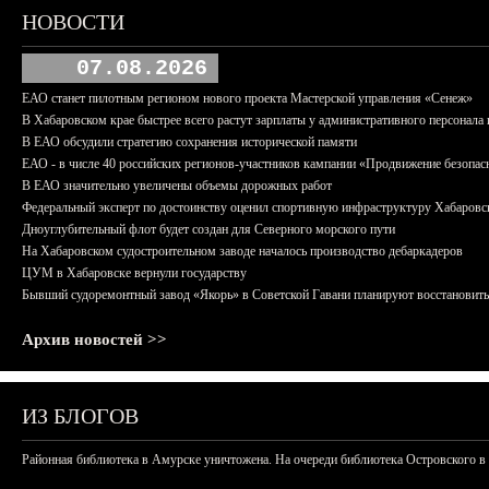
НОВОСТИ
07.08.2026
ЕАО станет пилотным регионом нового проекта Мастерской управления «Сенеж»
В Хабаровском крае быстрее всего растут зарплаты у административного персонала 
В ЕАО обсудили стратегию сохранения исторической памяти
ЕАО - в числе 40 российских регионов-участников кампании «Продвижение безопас
В ЕАО значительно увеличены объемы дорожных работ
Федеральный эксперт по достоинству оценил спортивную инфраструктуру Хабаровс
Дноуглубительный флот будет создан для Северного морского пути
На Хабаровском судостроительном заводе началось производство дебаркадеров
ЦУМ в Хабаровске вернули государству
Бывший судоремонтный завод «Якорь» в Советской Гавани планируют восстановить
Архив новостей >>
ИЗ БЛОГОВ
Районная библиотека в Амурске уничтожена. На очереди библиотека Островского в