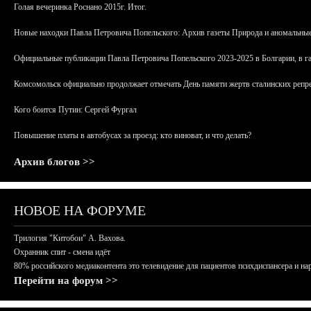
Голая вечеринка Роснано 2015г. Итог.
Новые находки Павла Петровича Попельского: Архив газеты Природа и аномальные
Официальные публикации Павла Петровича Попельского 2023-2025 в Болгарии, в г
Комсомольск официально продолжает отмечать День памяти жертв сталинских репрес
Кого боится Путин: Сергей Фургал
Повышение платы в автобусах за проезд: кто виноват, и что делать?
Архив блогов >>
НОВОЕ НА ФОРУМЕ
Трилогия "Китобои" А. Вахова.
Охранник спит - смена идёт
80% российского медиаконтента это телевидение для пациентов психдиспансера и на
Перейти на форум >>