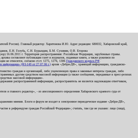
телей России). Главный редактор: Харитонова И.Ю. Адрес редакции: 680032, Хабаровский край,
данов, Е.Н. Голубь, С.Н. Бурындин, Б.М. Сухинин, О.В. Егорова
р) 16.06.2011 г. Территория распространения: Российская Федерация, зарубежные страны.
д архива составляют публикации газет и журналов, изданные книги, а также рукописи по
и не относятся, согласно ст.ст. 1275, 1276, 1306
Гражданского кодекса РФ
.
 информации» (ФЗ-149 от 27.07.06 г.)
архив «Дебри-ДВ», хранящий информацию, гражданско-
остоинство граждан и организаций, либо ущемляющих права и законные интересы граждан, либо
страненных другим средством массовой информации (а также сообщения, переданные в пресс-релизах
 средствах массовой информации».
держания распространенной информации, распространитель не является надлежащим ответчиком,
еля и главного редактор», - из апелляционного определения Хабаровского краевого суда от
 выражению мнения. Блоги и форум не входят в электронное периодическое издание «Дебри-ДВ»,
стие в референдуме граждан Российской Федерации»; считать, там где не указано: лицо (лица),