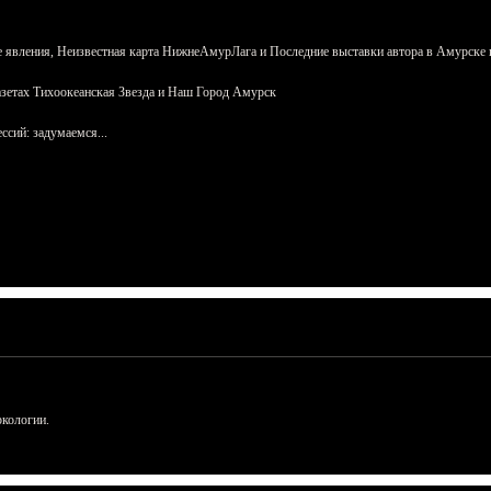
 явления, Неизвестная карта НижнеАмурЛага и Последние выставки автора в Амурске 
азетах Тихоокеанская Звезда и Наш Город Амурск
сий: задумаемся...
ркологии.