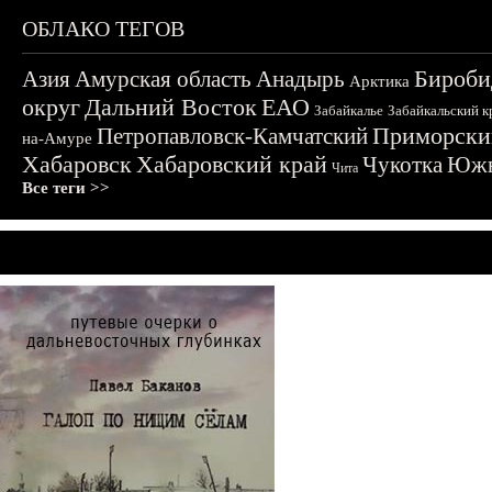
ОБЛАКО ТЕГОВ
Бироби
Азия
Амурская область
Анадырь
Арктика
округ
Дальний Восток
ЕАО
Забайкалье
Забайкальский к
Приморски
Петропавловск-Камчатский
на-Амуре
Хабаровск
Хабаровский край
Чукотка
Южн
Чита
Все теги >>