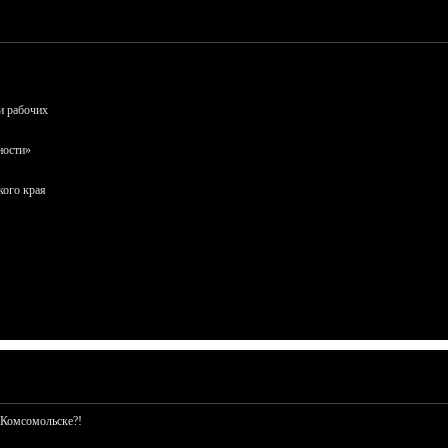
и рабочих
ности»
кого края
 Комсомольске?!