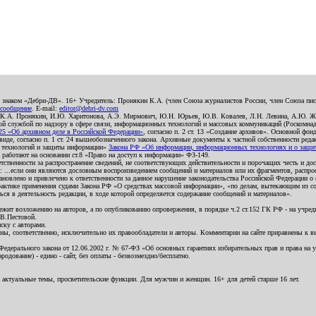
о знаком «Дебри-ДВ». 16+ Учредитель: Пронякин К.А. (член Союза журналистов России, член Союза писа
 сообщение
. E-mail:
editor@debri-dv.com
): К.А. Пронякин, И.Ю. Харитонова, А.Э. Мирмович, Ю.Н. Юрьев, Ю.В. Ковалев, Л.Н. Левина, А.Ю. Ж
 службой по надзору в сфере связи, информационных технологий и массовых коммуникаций (Роскомнадзо
5 «Об архивном деле в Российской Федерации»
, согласно п. 2 ст. 13 «Создание архивов». Основной фон
е, согласно п. 1 ст. 24 вышеобозначенного закона. Архивные документы к частной собственности редакци
ых технологий и защиты информации»
Закона РФ «Об информации, информационных технологиях и о защите
и работают на основании ст.8 «Право на доступ к информации» ФЗ-149.
етственности за распространение сведений, не соответствующих действительности и порочащих честь и д
 ...если они являются дословным воспроизведением сообщений и материалов или их фрагментов, распро
новлено и привлечено к ответственности за данное нарушение законодательства Российской Федерации о
актике применения судами Закона РФ «О средствах массовой информации», «по делам, вытекающим из со
ся в деятельность редакции, в ходе которой определяется содержание сообщений и материалов».
жит возложению на авторов, а по опубликованию опровержения, в порядке ч.2 ст.152 ГК РФ - на учредит
.В.Пестовой.
ску с авторами.
енны, соответственно, исключительно их правообладатели и авторы. Комментарии на сайте приравнены к
дерального закона от 12.06.2002 г. № 67-ФЗ «Об основных гарантиях избирательных прав и права на уча
дование) - едино - сайт, без оплаты - безвозмездно/бесплатно.
 актуальные темы, просветительские функции. Для мужчин и женщин. 16+ для детей старше 16 лет.