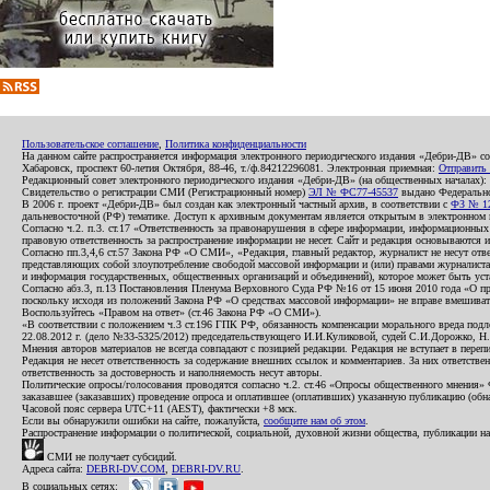
Пользовательское соглашение
,
Политика конфиденциальности
На данном сайте распространяется информация электронного периодического издания «Дебри-ДВ» с
Хабаровск, проспект 60-летия Октября, 88-46, т./ф.84212296081. Электронная приемная:
Отправить
Редакционный совет электронного периодического издания «Дебри-ДВ» (на общественных началах
Свидетельство о регистрации СМИ (Регистрационный номер)
ЭЛ № ФС77-45537
выдано Федеральной
В 2006 г. проект «Дебри-ДВ» был создан как электронный частный архив, в соответствии с
ФЗ № 12
дальневосточной (РФ) тематике. Доступ к архивным документам является открытым в электронном вид
Согласно ч.2. п.3. ст.17 «Ответственность за правонарушения в сфере информации, информационн
правовую ответственность за распространение информации не несет. Сайт и редакция основываются 
Согласно пп.3,4,6 ст.57 Закона РФ «О СМИ», «Редакция, главный редактор, журналист не несут отв
представляющих собой злоупотребление свободой массовой информации и (или) правами журналиста:
и информация государственных, общественных организаций и объединений), которое может быть уста
Согласно абз.3, п.13 Постановления Пленума Верховного Суда РФ №16 от 15 июня 2010 года «О пр
поскольку исходя из положений Закона РФ «О средствах массовой информации» не вправе вмешивать
Воспользуйтесь «Правом на ответ» (ст.46 Закона РФ «О СМИ»).
«В соответствии с положением ч.3 ст.196 ГПК РФ, обязанность компенсации морального вреда подле
22.08.2012 г. (дело №33-5325/2012) председательствующего И.И.Куликовой, судей С.И.Дорожко, Н
Мнения авторов материалов не всегда совпадают с позицией редакции. Редакция не вступает в перепи
Редакция не несет ответственность за содержание внешних ссылок и комментариев. За них ответств
ответственность за достоверность и наполняемость несут авторы.
Политические опросы/голосования проводятся согласно ч.2. ст.46 «Опросы общественного мнения» Фе
заказавшее (заказавших) проведение опроса и оплатившее (оплативших) указанную публикацию (обнаро
Часовой пояс сервера UTC+11 (AEST), фактически +8 мск.
Если вы обнаружили ошибки на сайте, пожалуйста,
сообщите нам об этом
.
Распространение информации о политической, социальной, духовной жизни общества, публикации на
СМИ не получает субсидий.
Адреса сайта:
DEBRI-DV.COM
,
DEBRI-DV.RU
.
В социальных сетях: