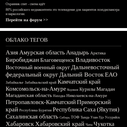
Охранник спит - смена идёт
80% российского медиаконтента это телевидение для пациентов психдиспансера
и наркологии.
Перейти на форум >>
ОБЛАКО ТЕГОВ
Азия
Амурская область
Анадырь
Арктика
Биробиджан
Владивосток
Благовещенск
Дальневосточный
Восточный военный округ
федеральный округ
Дальний Восток
ЕАО
Камчатский край
Забайкалье
Забайкальский край
Комсомольск-на-Амуре
Магадан
Курилы
Корякия
Магаданская область
Николаевск-на-Амуре
Находка
Приморский
Петропавловск-Камчатский
край
Республика Саха (Якутия)
Республика Бурятия
Сахалинская область
ТОФ
Тында
Улан-Удэ
Уссурийск
Сибирь
Хабаровск
Хабаровский край
Чукотка
Чита