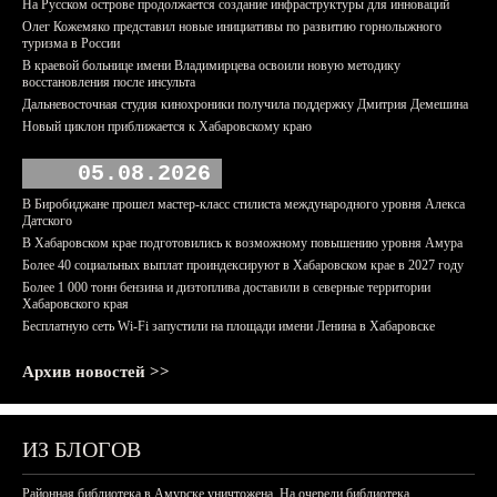
На Русском острове продолжается создание инфраструктуры для инноваций
Олег Кожемяко представил новые инициативы по развитию горнолыжного
туризма в России
В краевой больнице имени Владимирцева освоили новую методику
восстановления после инсульта
Дальневосточная студия кинохроники получила поддержку Дмитрия Демешина
Новый циклон приближается к Хабаровскому краю
05.08.2026
В Биробиджане прошел мастер-класс стилиста международного уровня Алекса
Датского
В Хабаровском крае подготовились к возможному повышению уровня Амура
Более 40 социальных выплат проиндексируют в Хабаровском крае в 2027 году
Более 1 000 тонн бензина и дизтоплива доставили в северные территории
Хабаровского края
Бесплатную сеть Wi-Fi запустили на площади имени Ленина в Хабаровске
Архив новостей >>
ИЗ БЛОГОВ
Районная библиотека в Амурске уничтожена. На очереди библиотека