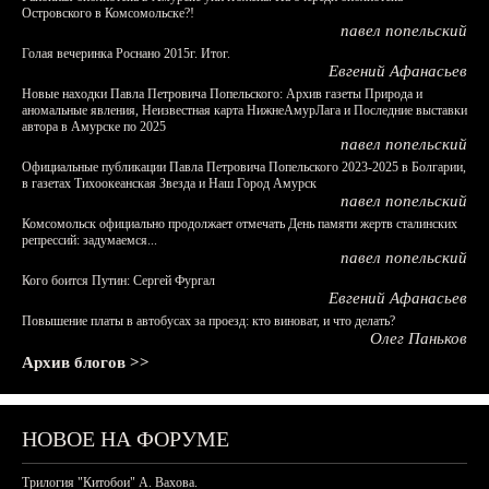
Островского в Комсомольске?!
павел попельский
Голая вечеринка Роснано 2015г. Итог.
Евгений Афанасьев
Новые находки Павла Петровича Попельского: Архив газеты Природа и
аномальные явления, Неизвестная карта НижнеАмурЛага и Последние выставки
автора в Амурске по 2025
павел попельский
Официальные публикации Павла Петровича Попельского 2023-2025 в Болгарии,
в газетах Тихоокеанская Звезда и Наш Город Амурск
павел попельский
Комсомольск официально продолжает отмечать День памяти жертв сталинских
репрессий: задумаемся...
павел попельский
Кого боится Путин: Сергей Фургал
Евгений Афанасьев
Повышение платы в автобусах за проезд: кто виноват, и что делать?
Олег Паньков
Архив блогов >>
НОВОЕ НА ФОРУМЕ
Трилогия "Китобои" А. Вахова.