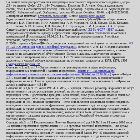
На данном сайте распространяется информация электронного периодического издания «Дебри-
ДВ» со знаком «Дебри-ДВ». 16+ Учредитель: Пронякин К.А. (член Союза журналистов
России, член Союза писателей России). Главный редактор: Харитонова И.Ю. Адрес редакции:
680032, Хабаровский край, Хабаровск, проспект 60-летия Октября, 88-46, т./ф.84212296081.
Электронная приемная:
Отправить сообщение
. E-mail:
editor@debri-dv.com
Редакционный совет электронного периодического издания «Дебри-ДВ» (на общественных
началах): К.А. Пронякин, И.Ю. Харитонова, А.Э. Мирмович, Ю.Н. Юрьев, Ю.В. Ковалев,
Л.Н. Левина, А.Ю. Жданов, Е.Н. Голубь, С.Н. Бурындин, Б.М. Сухинин, О.В. Егорова
Свидетельство о регистрации СМИ (Регистрационный номер)
ЭЛ № ФС77-45537
выдано
Федеральной службой по надзору в сфере связи, информационных технологий и массовых
коммуникаций (Роскомнадзор) 16.06.2011 г. Территория распространения: Российская
Федерация, зарубежные страны.
В 2006 г. проект «Дебри-ДВ» был создан как электронный частный архив, в соответствии с
ФЗ
№ 125 «Об архивном деле в Российской Федерации»
, согласно п. 2 ст. 13 «Создание архивов».
Основной фонд архива составляют публикации газет и журналов, изданные книги, а также
рукописи по дальневосточной (РФ) тематике. Доступ к архивным документам является
открытым в электронном виде, согласно п. 1 ст. 24 вышеобозначенного закона. Архивные
документы к частной собственности редакции не относятся, согласно ст.ст. 1275, 1276, 1306
Гражданского кодекса РФ
.
Согласно ч.2. п.3. ст.17 «Ответственность за правонарушения в сфере информации,
информационных технологий и защиты информации»
Закона РФ «Об информации,
информационных технологиях и о защите информации» (ФЗ-149 от 27.07.06 г.)
архив «Дебри-
ДВ», хранящий информацию, гражданско-правовую ответственность за распространение
информации не несет. Сайт и редакция основываются и работают на основании ст.8 «Право на
доступ к информации» ФЗ-149.
Согласно пп.3,4,6 ст.57 Закона РФ «О СМИ», «Редакция, главный редактор, журналист не несут
ответственности за распространение сведений, не соответствующих действительности и
порочащих честь и достоинство граждан и организаций, либо ущемляющих права и законные
интересы граждан, либо представляющих собой злоупотребление свободой массовой
информации и (или) правами журналиста: ...если они являются дословным воспроизведением
сообщений и материалов или их фрагментов, распространенных другим средством массовой
информации (а также сообщения, переданные в пресс-релизах и информация государственных,
общественных организаций и объединений), которое может быть установлено и привлечено к
ответственности за данное нарушение законодательства Российской Федерации о средствах
массовой информации».
Согласно абз.3, п.13 Постановления Пленума Верховного Суда РФ №16 от 15 июня 2010 года
«О практике применения судами Закона РФ «О средствах массовой информации», «по делам,
вытекающим из содержания распространенной информации, распространитель не является
надлежащим ответчиком, поскольку исходя из положений Закона РФ «О средствах массовой
информации» не вправе вмешиваться в деятельность редакции, в ходе которой определяется
содержание сообщений и материалов».