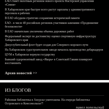
ЕАО станет пилотным регионом нового проекта Мастерской управления
«Сенеж»
В Хабаровском крае быстрее всего растут зарплаты у административного
персонала и рабочих
В ЕАО обсудили стратегию сохранения исторической памяти
ЕАО - в числе 40 российских регионов-участников кампании «Продвижение
безопасности»
В ЕАО значительно увеличены объемы дорожных работ
Федеральный эксперт по достоинству оценил спортивную инфраструктуру
Хабаровского края
Дноуглубительный флот будет создан для Северного морского пути
На Хабаровском судостроительном заводе началось производство дебаркадеров
ЦУМ в Хабаровске вернули государству
Бывший судоремонтный завод «Якорь» в Советской Гавани планируют
восстановить
Архив новостей >>
ИЗ БЛОГОВ
Районная библиотека в Амурске уничтожена. На очереди библиотека
Островского в Комсомольске?!
павел попельский