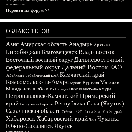
и наркологии.
Перейти на форум >>
ОБЛАКО ТЕГОВ
Азия
Амурская область
Анадырь
Арктика
Биробиджан
Владивосток
Благовещенск
Дальневосточный
Восточный военный округ
федеральный округ
Дальний Восток
ЕАО
Камчатский край
Забайкалье
Забайкальский край
Комсомольск-на-Амуре
Магадан
Курилы
Корякия
Магаданская область
Николаевск-на-Амуре
Находка
Приморский
Петропавловск-Камчатский
край
Республика Саха (Якутия)
Республика Бурятия
Сахалинская область
ТОФ
Тында
Улан-Удэ
Уссурийск
Сибирь
Хабаровск
Хабаровский край
Чукотка
Чита
Южно-Сахалинск
Якутск