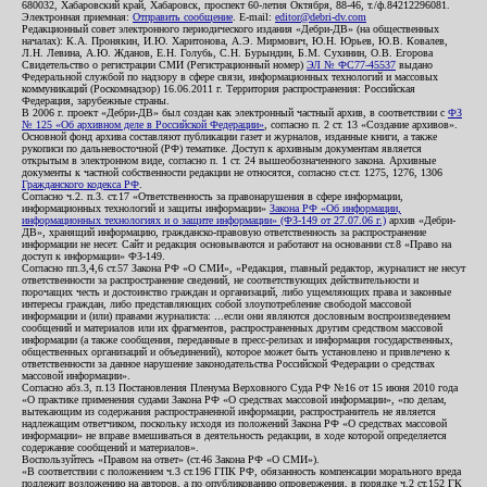
680032, Хабаровский край, Хабаровск, проспект 60-летия Октября, 88-46, т./ф.84212296081.
Электронная приемная:
Отправить сообщение
. E-mail:
editor@debri-dv.com
Редакционный совет электронного периодического издания «Дебри-ДВ» (на общественных
началах): К.А. Пронякин, И.Ю. Харитонова, А.Э. Мирмович, Ю.Н. Юрьев, Ю.В. Ковалев,
Л.Н. Левина, А.Ю. Жданов, Е.Н. Голубь, С.Н. Бурындин, Б.М. Сухинин, О.В. Егорова
Свидетельство о регистрации СМИ (Регистрационный номер)
ЭЛ № ФС77-45537
выдано
Федеральной службой по надзору в сфере связи, информационных технологий и массовых
коммуникаций (Роскомнадзор) 16.06.2011 г. Территория распространения: Российская
Федерация, зарубежные страны.
В 2006 г. проект «Дебри-ДВ» был создан как электронный частный архив, в соответствии с
ФЗ
№ 125 «Об архивном деле в Российской Федерации»
, согласно п. 2 ст. 13 «Создание архивов».
Основной фонд архива составляют публикации газет и журналов, изданные книги, а также
рукописи по дальневосточной (РФ) тематике. Доступ к архивным документам является
открытым в электронном виде, согласно п. 1 ст. 24 вышеобозначенного закона. Архивные
документы к частной собственности редакции не относятся, согласно ст.ст. 1275, 1276, 1306
Гражданского кодекса РФ
.
Согласно ч.2. п.3. ст.17 «Ответственность за правонарушения в сфере информации,
информационных технологий и защиты информации»
Закона РФ «Об информации,
информационных технологиях и о защите информации» (ФЗ-149 от 27.07.06 г.)
архив «Дебри-
ДВ», хранящий информацию, гражданско-правовую ответственность за распространение
информации не несет. Сайт и редакция основываются и работают на основании ст.8 «Право на
доступ к информации» ФЗ-149.
Согласно пп.3,4,6 ст.57 Закона РФ «О СМИ», «Редакция, главный редактор, журналист не несут
ответственности за распространение сведений, не соответствующих действительности и
порочащих честь и достоинство граждан и организаций, либо ущемляющих права и законные
интересы граждан, либо представляющих собой злоупотребление свободой массовой
информации и (или) правами журналиста: ...если они являются дословным воспроизведением
сообщений и материалов или их фрагментов, распространенных другим средством массовой
информации (а также сообщения, переданные в пресс-релизах и информация государственных,
общественных организаций и объединений), которое может быть установлено и привлечено к
ответственности за данное нарушение законодательства Российской Федерации о средствах
массовой информации».
Согласно абз.3, п.13 Постановления Пленума Верховного Суда РФ №16 от 15 июня 2010 года
«О практике применения судами Закона РФ «О средствах массовой информации», «по делам,
вытекающим из содержания распространенной информации, распространитель не является
надлежащим ответчиком, поскольку исходя из положений Закона РФ «О средствах массовой
информации» не вправе вмешиваться в деятельность редакции, в ходе которой определяется
содержание сообщений и материалов».
Воспользуйтесь «Правом на ответ» (ст.46 Закона РФ «О СМИ»).
«В соответствии с положением ч.3 ст.196 ГПК РФ, обязанность компенсации морального вреда
подлежит возложению на авторов, а по опубликованию опровержения, в порядке ч.2 ст.152 ГК