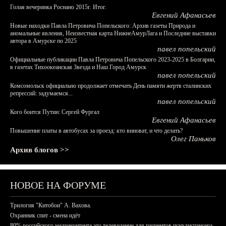
Голая вечеринка Роснано 2015г. Итог.
Евгений Афанасьев
Новые находки Павла Петровича Попельского: Архив газеты Природа и
аномальные явления, Неизвестная карта НижнеАмурЛага и Последние выставки
автора в Амурске по 2025
павел попельский
Официальные публикации Павла Петровича Попельского 2023-2025 в Болгарии,
в газетах Тихоокеанская Звезда и Наш Город Амурск
павел попельский
Комсомольск официально продолжает отмечать День памяти жертв сталинских
репрессий: задумаемся...
павел попельский
Кого боится Путин: Сергей Фургал
Евгений Афанасьев
Повышение платы в автобусах за проезд: кто виноват, и что делать?
Олег Паньков
Архив блогов >>
НОВОЕ НА ФОРУМЕ
Трилогия "Китобои" А. Вахова.
Охранник спит - смена идёт
80% российского медиаконтента это телевидение для пациентов психдиспансера