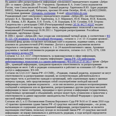
На данном сайте распространяется информация электронного периодического издания «Дебри-
ДВ» со знаком «Дебри-ДВ». 16+ Учредитель: Пронякин К.А. (член Союза журналистов
России, член Союза писателей России). Главный редактор: Харитонова И.Ю. Адрес редакции:
680032, Хабаровский край, Хабаровск, проспект 60-летия Октября, 88-46, т./ф.84212296081.
Электронная приемная:
Отправить сообщение
. E-mail:
editor@debri-dv.com
Редакционный совет электронного периодического издания «Дебри-ДВ» (на общественных
началах): К.А. Пронякин, И.Ю. Харитонова, А.Э. Мирмович, Ю.Н. Юрьев, Ю.В. Ковалев,
Л.Н. Левина, А.Ю. Жданов, Е.Н. Голубь, С.Н. Бурындин, Б.М. Сухинин, О.В. Егорова
Свидетельство о регистрации СМИ (Регистрационный номер)
ЭЛ № ФС77-45537
выдано
Федеральной службой по надзору в сфере связи, информационных технологий и массовых
коммуникаций (Роскомнадзор) 16.06.2011 г. Территория распространения: Российская
Федерация, зарубежные страны.
В 2006 г. проект «Дебри-ДВ» был создан как электронный частный архив, в соответствии с
ФЗ
№ 125 «Об архивном деле в Российской Федерации»
, согласно п. 2 ст. 13 «Создание архивов».
Основной фонд архива составляют публикации газет и журналов, изданные книги, а также
рукописи по дальневосточной (РФ) тематике. Доступ к архивным документам является
открытым в электронном виде, согласно п. 1 ст. 24 вышеобозначенного закона. Архивные
документы к частной собственности редакции не относятся, согласно ст.ст. 1275, 1276, 1306
Гражданского кодекса РФ
.
Согласно ч.2. п.3. ст.17 «Ответственность за правонарушения в сфере информации,
информационных технологий и защиты информации»
Закона РФ «Об информации,
информационных технологиях и о защите информации» (ФЗ-149 от 27.07.06 г.)
архив «Дебри-
ДВ», хранящий информацию, гражданско-правовую ответственность за распространение
информации не несет. Сайт и редакция основываются и работают на основании ст.8 «Право на
доступ к информации» ФЗ-149.
Согласно пп.3,4,6 ст.57 Закона РФ «О СМИ», «Редакция, главный редактор, журналист не несут
ответственности за распространение сведений, не соответствующих действительности и
порочащих честь и достоинство граждан и организаций, либо ущемляющих права и законные
интересы граждан, либо представляющих собой злоупотребление свободой массовой
информации и (или) правами журналиста: ...если они являются дословным воспроизведением
сообщений и материалов или их фрагментов, распространенных другим средством массовой
информации (а также сообщения, переданные в пресс-релизах и информация государственных,
общественных организаций и объединений), которое может быть установлено и привлечено к
ответственности за данное нарушение законодательства Российской Федерации о средствах
массовой информации».
Согласно абз.3, п.13 Постановления Пленума Верховного Суда РФ №16 от 15 июня 2010 года
«О практике применения судами Закона РФ «О средствах массовой информации», «по делам,
вытекающим из содержания распространенной информации, распространитель не является
надлежащим ответчиком, поскольку исходя из положений Закона РФ «О средствах массовой
информации» не вправе вмешиваться в деятельность редакции, в ходе которой определяется
содержание сообщений и материалов».