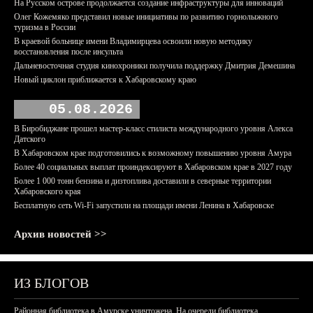
На Русском острове продолжается создание инфраструктуры для инноваций
Олег Кожемяко представил новые инициативы по развитию горнолыжного
туризма в России
В краевой больнице имени Владимирцева освоили новую методику
восстановления после инсульта
Дальневосточная студия кинохроники получила поддержку Дмитрия Демешина
Новый циклон приближается к Хабаровскому краю
05.08.2026
В Биробиджане прошел мастер-класс стилиста международного уровня Алекса
Датского
В Хабаровском крае подготовились к возможному повышению уровня Амура
Более 40 социальных выплат проиндексируют в Хабаровском крае в 2027 году
Более 1 000 тонн бензина и дизтоплива доставили в северные территории
Хабаровского края
Бесплатную сеть Wi-Fi запустили на площади имени Ленина в Хабаровске
Архив новостей >>
ИЗ БЛОГОВ
Районная библиотека в Амурске уничтожена. На очереди библиотека