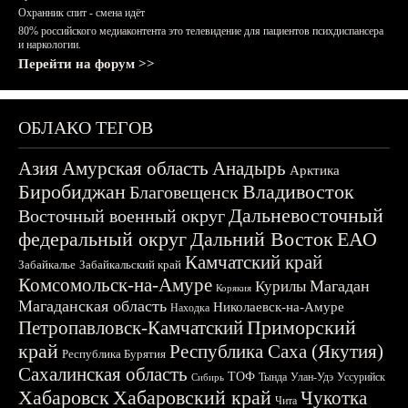
Охранник спит - смена идёт
80% российского медиаконтента это телевидение для пациентов психдиспансера
и наркологии.
Перейти на форум >>
ОБЛАКО ТЕГОВ
Азия
Амурская область
Анадырь
Арктика
Биробиджан
Владивосток
Благовещенск
Дальневосточный
Восточный военный округ
федеральный округ
Дальний Восток
ЕАО
Камчатский край
Забайкалье
Забайкальский край
Комсомольск-на-Амуре
Магадан
Курилы
Корякия
Магаданская область
Николаевск-на-Амуре
Находка
Приморский
Петропавловск-Камчатский
край
Республика Саха (Якутия)
Республика Бурятия
Сахалинская область
ТОФ
Тында
Улан-Удэ
Уссурийск
Сибирь
Хабаровск
Хабаровский край
Чукотка
Чита