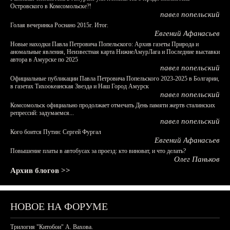
Островского в Комсомольске?!
павел попельский
Голая вечеринка Роснано 2015г. Итог.
Евгений Афанасьев
Новые находки Павла Петровича Попельского: Архив газеты Природа и
аномальные явления, Неизвестная карта НижнеАмурЛага и Последние выставки
автора в Амурске по 2025
павел попельский
Официальные публикации Павла Петровича Попельского 2023-2025 в Болгарии,
в газетах Тихоокеанская Звезда и Наш Город Амурск
павел попельский
Комсомольск официально продолжает отмечать День памяти жертв сталинских
репрессий: задумаемся...
павел попельский
Кого боится Путин: Сергей Фургал
Евгений Афанасьев
Повышение платы в автобусах за проезд: кто виноват, и что делать?
Олег Паньков
Архив блогов >>
НОВОЕ НА ФОРУМЕ
Трилогия "Китобои" А. Вахова.