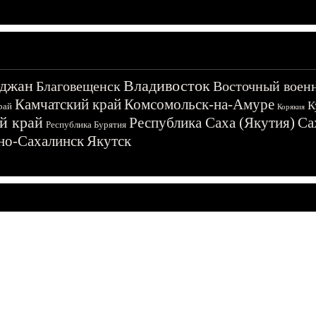
джан
Владивосток
Благовещенск
Восточный воен
Камчатский край
Комсомольск-на-Амуре
К
рай
Корякия
й край
Республика Саха (Якутия)
Са
Республика Бурятия
о-Сахалинск
Якутск