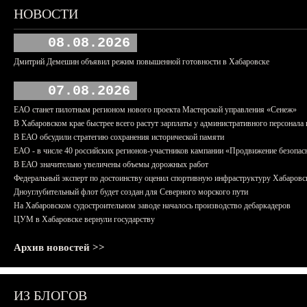
НОВОСТИ
08.08.2026
Дмитрий Демешин объявил режим повышенной готовности в Хабаровске
07.08.2026
ЕАО станет пилотным регионом нового проекта Мастерской управления «Сенеж»
В Хабаровском крае быстрее всего растут зарплаты у административного персонала 
В ЕАО обсудили стратегию сохранения исторической памяти
ЕАО - в числе 40 российских регионов-участников кампании «Продвижение безопас
В ЕАО значительно увеличены объемы дорожных работ
Федеральный эксперт по достоинству оценил спортивную инфраструктуру Хабаровс
Дноуглубительный флот будет создан для Северного морского пути
На Хабаровском судостроительном заводе началось производство дебаркадеров
ЦУМ в Хабаровске вернули государству
Архив новостей >>
ИЗ БЛОГОВ