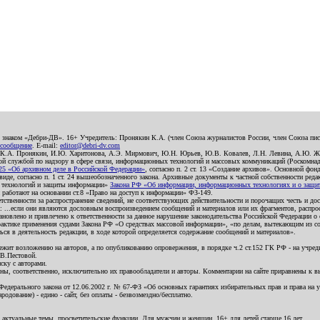
о знаком «Дебри-ДВ». 16+ Учредитель: Пронякин К.А. (член Союза журналистов России, член Союза писа
 сообщение
. E-mail:
editor@debri-dv.com
): К.А. Пронякин, И.Ю. Харитонова, А.Э. Мирмович, Ю.Н. Юрьев, Ю.В. Ковалев, Л.Н. Левина, А.Ю. Ж
 службой по надзору в сфере связи, информационных технологий и массовых коммуникаций (Роскомнадзо
5 «Об архивном деле в Российской Федерации»
, согласно п. 2 ст. 13 «Создание архивов». Основной фон
е, согласно п. 1 ст. 24 вышеобозначенного закона. Архивные документы к частной собственности редакци
ых технологий и защиты информации»
Закона РФ «Об информации, информационных технологиях и о защите
и работают на основании ст.8 «Право на доступ к информации» ФЗ-149.
етственности за распространение сведений, не соответствующих действительности и порочащих честь и д
 ...если они являются дословным воспроизведением сообщений и материалов или их фрагментов, распро
новлено и привлечено к ответственности за данное нарушение законодательства Российской Федерации о
актике применения судами Закона РФ «О средствах массовой информации», «по делам, вытекающим из со
ся в деятельность редакции, в ходе которой определяется содержание сообщений и материалов».
жит возложению на авторов, а по опубликованию опровержения, в порядке ч.2 ст.152 ГК РФ - на учредит
.В.Пестовой.
ску с авторами.
енны, соответственно, исключительно их правообладатели и авторы. Комментарии на сайте приравнены к
дерального закона от 12.06.2002 г. № 67-ФЗ «Об основных гарантиях избирательных прав и права на уча
дование) - едино - сайт, без оплаты - безвозмездно/бесплатно.
 актуальные темы, просветительские функции. Для мужчин и женщин. 16+ для детей старше 16 лет.