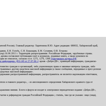
телей России). Главный редактор: Харитонова И.Ю. Адрес редакции: 680032, Хабаровский край,
данов, Е.Н. Голубь, С.Н. Бурындин, Б.М. Сухинин, О.В. Егорова
р) 16.06.2011 г. Территория распространения: Российская Федерация, зарубежные страны.
д архива составляют публикации газет и журналов, изданные книги, а также рукописи по
и не относятся, согласно ст.ст. 1275, 1276, 1306
Гражданского кодекса РФ
.
 информации» (ФЗ-149 от 27.07.06 г.)
архив «Дебри-ДВ», хранящий информацию, гражданско-
остоинство граждан и организаций, либо ущемляющих права и законные интересы граждан, либо
страненных другим средством массовой информации (а также сообщения, переданные в пресс-релизах
 средствах массовой информации».
держания распространенной информации, распространитель не является надлежащим ответчиком,
еля и главного редактор», - из апелляционного определения Хабаровского краевого суда от
 выражению мнения. Блоги и форум не входят в электронное периодическое издание «Дебри-ДВ»,
стие в референдуме граждан Российской Федерации»; считать, там где не указано: лицо (лица),