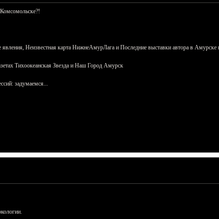
 Комсомольске?!
 явления, Неизвестная карта НижнеАмурЛага и Последние выставки автора в Амурске 
азетах Тихоокеанская Звезда и Наш Город Амурск
сий: задумаемся...
ркологии.