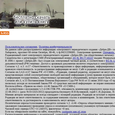
Пользовательское соглашение
,
Политика конфиденциальности
На данном сайте распространяется информация электронного периодического издания «Дебри-ДВ» с
Хабаровск, проспект 60-летия Октября, 88-46, т./ф.84212296081. Электронная приемная:
Отправить
Редакционный совет электронного периодического издания «Дебри-ДВ» (на общественных началах
Свидетельство о регистрации СМИ (Регистрационный номер)
ЭЛ № ФС77-45537
выдано Федеральной
В 2006 г. проект «Дебри-ДВ» был создан как электронный частный архив, в соответствии с
ФЗ № 12
дальневосточной (РФ) тематике. Доступ к архивным документам является открытым в электронном вид
Согласно ч.2. п.3. ст.17 «Ответственность за правонарушения в сфере информации, информационн
правовую ответственность за распространение информации не несет. Сайт и редакция основываются 
Согласно пп.3,4,6 ст.57 Закона РФ «О СМИ», «Редакция, главный редактор, журналист не несут отв
представляющих собой злоупотребление свободой массовой информации и (или) правами журналиста:
и информация государственных, общественных организаций и объединений), которое может быть уста
Согласно абз.3, п.13 Постановления Пленума Верховного Суда РФ №16 от 15 июня 2010 года «О пр
поскольку исходя из положений Закона РФ «О средствах массовой информации» не вправе вмешивать
Воспользуйтесь «Правом на ответ» (ст.46 Закона РФ «О СМИ»).
«В соответствии с положением ч.3 ст.196 ГПК РФ, обязанность компенсации морального вреда подле
22.08.2012 г. (дело №33-5325/2012) председательствующего И.И.Куликовой, судей С.И.Дорожко, Н
Мнения авторов материалов не всегда совпадают с позицией редакции. Редакция не вступает в перепи
Редакция не несет ответственность за содержание внешних ссылок и комментариев. За них ответств
ответственность за достоверность и наполняемость несут авторы.
Политические опросы/голосования проводятся согласно ч.2. ст.46 «Опросы общественного мнения» Фе
заказавшее (заказавших) проведение опроса и оплатившее (оплативших) указанную публикацию (обнаро
Часовой пояс сервера UTC+11 (AEST), фактически +8 мск.
Если вы обнаружили ошибки на сайте, пожалуйста,
сообщите нам об этом
.
Распространение информации о политической, социальной, духовной жизни общества, публикации на