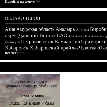
Перейти на форум >>
ОБЛАКО ТЕГОВ
Бироби
Азия
Амурская область
Анадырь
Арктика
округ
Дальний Восток
ЕАО
Забайкалье
Забайкальский к
Приморски
Петропавловск-Камчатский
на-Амуре
Хабаровск
Хабаровский край
Чукотка
Южн
Чита
Все теги >>