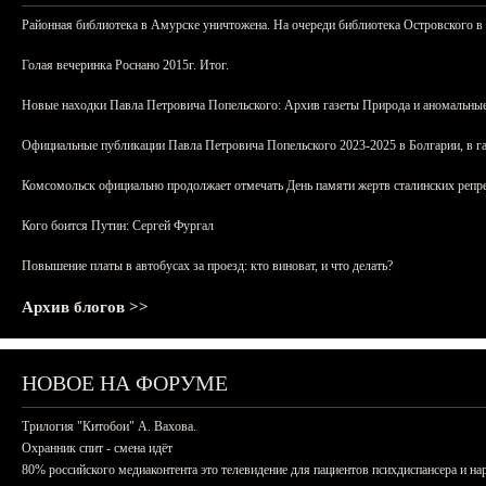
Районная библиотека в Амурске уничтожена. На очереди библиотека Островского в
Голая вечеринка Роснано 2015г. Итог.
Новые находки Павла Петровича Попельского: Архив газеты Природа и аномальные
Официальные публикации Павла Петровича Попельского 2023-2025 в Болгарии, в г
Комсомольск официально продолжает отмечать День памяти жертв сталинских репрес
Кого боится Путин: Сергей Фургал
Повышение платы в автобусах за проезд: кто виноват, и что делать?
Архив блогов >>
НОВОЕ НА ФОРУМЕ
Трилогия "Китобои" А. Вахова.
Охранник спит - смена идёт
80% российского медиаконтента это телевидение для пациентов психдиспансера и на