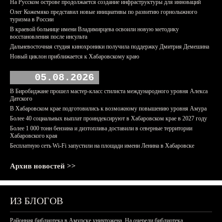
На Русском острове продолжается создание инфраструктуры для инноваций
Олег Кожемяко представил новые инициативы по развитию горнолыжного
туризма в России
В краевой больнице имени Владимирцева освоили новую методику
восстановления после инсульта
Дальневосточная студия кинохроники получила поддержку Дмитрия Демешина
Новый циклон приближается к Хабаровскому краю
05.08.2026
В Биробиджане прошел мастер-класс стилиста международного уровня Алекса
Датского
В Хабаровском крае подготовились к возможному повышению уровня Амура
Более 40 социальных выплат проиндексируют в Хабаровском крае в 2027 году
Более 1 000 тонн бензина и дизтоплива доставили в северные территории
Хабаровского края
Бесплатную сеть Wi-Fi запустили на площади имени Ленина в Хабаровске
Архив новостей >>
ИЗ БЛОГОВ
Районная библиотека в Амурске уничтожена. На очереди библиотека