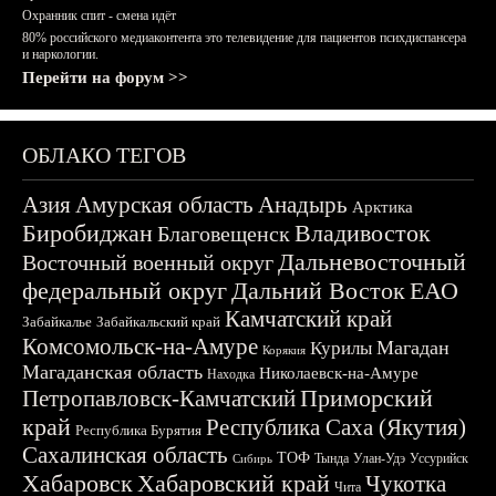
Охранник спит - смена идёт
80% российского медиаконтента это телевидение для пациентов психдиспансера
и наркологии.
Перейти на форум >>
ОБЛАКО ТЕГОВ
Азия
Амурская область
Анадырь
Арктика
Биробиджан
Владивосток
Благовещенск
Дальневосточный
Восточный военный округ
федеральный округ
Дальний Восток
ЕАО
Камчатский край
Забайкалье
Забайкальский край
Комсомольск-на-Амуре
Магадан
Курилы
Корякия
Магаданская область
Николаевск-на-Амуре
Находка
Приморский
Петропавловск-Камчатский
край
Республика Саха (Якутия)
Республика Бурятия
Сахалинская область
ТОФ
Тында
Улан-Удэ
Уссурийск
Сибирь
Хабаровск
Хабаровский край
Чукотка
Чита