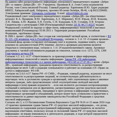
На данном сайте распространяется информация электронного периодического издания «Дебри-
ДВ» со знаком «Дебри-ДВ». 16+ Учредитель: Пронякин К.А. (член Союза журналистов
России, член Союза писателей России). Главный редактор: Харитонова И.Ю. Адрес редакции:
680032, Хабаровский край, Хабаровск, проспект 60-летия Октября, 88-46, т./ф.84212296081.
Электронная приемная:
Отправить сообщение
. E-mail:
editor@debri-dv.com
Редакционный совет электронного периодического издания «Дебри-ДВ» (на общественных
началах): К.А. Пронякин, И.Ю. Харитонова, А.Э. Мирмович, Ю.Н. Юрьев, Ю.В. Ковалев,
Л.Н. Левина, А.Ю. Жданов, Е.Н. Голубь, С.Н. Бурындин, Б.М. Сухинин, О.В. Егорова
Свидетельство о регистрации СМИ (Регистрационный номер)
ЭЛ № ФС77-45537
выдано
Федеральной службой по надзору в сфере связи, информационных технологий и массовых
коммуникаций (Роскомнадзор) 16.06.2011 г. Территория распространения: Российская
Федерация, зарубежные страны.
В 2006 г. проект «Дебри-ДВ» был создан как электронный частный архив, в соответствии с
ФЗ
№ 125 «Об архивном деле в Российской Федерации»
, согласно п. 2 ст. 13 «Создание архивов».
Основной фонд архива составляют публикации газет и журналов, изданные книги, а также
рукописи по дальневосточной (РФ) тематике. Доступ к архивным документам является
открытым в электронном виде, согласно п. 1 ст. 24 вышеобозначенного закона. Архивные
документы к частной собственности редакции не относятся, согласно ст.ст. 1275, 1276, 1306
Гражданского кодекса РФ
.
Согласно ч.2. п.3. ст.17 «Ответственность за правонарушения в сфере информации,
информационных технологий и защиты информации»
Закона РФ «Об информации,
информационных технологиях и о защите информации» (ФЗ-149 от 27.07.06 г.)
архив «Дебри-
ДВ», хранящий информацию, гражданско-правовую ответственность за распространение
информации не несет. Сайт и редакция основываются и работают на основании ст.8 «Право на
доступ к информации» ФЗ-149.
Согласно пп.3,4,6 ст.57 Закона РФ «О СМИ», «Редакция, главный редактор, журналист не несут
ответственности за распространение сведений, не соответствующих действительности и
порочащих честь и достоинство граждан и организаций, либо ущемляющих права и законные
интересы граждан, либо представляющих собой злоупотребление свободой массовой
информации и (или) правами журналиста: ...если они являются дословным воспроизведением
сообщений и материалов или их фрагментов, распространенных другим средством массовой
информации (а также сообщения, переданные в пресс-релизах и информация государственных,
общественных организаций и объединений), которое может быть установлено и привлечено к
ответственности за данное нарушение законодательства Российской Федерации о средствах
массовой информации».
Согласно абз.3, п.13 Постановления Пленума Верховного Суда РФ №16 от 15 июня 2010 года
«О практике применения судами Закона РФ «О средствах массовой информации», «по делам,
вытекающим из содержания распространенной информации, распространитель не является
надлежащим ответчиком, поскольку исходя из положений Закона РФ «О средствах массовой
информации» не вправе вмешиваться в деятельность редакции, в ходе которой определяется
содержание сообщений и материалов».