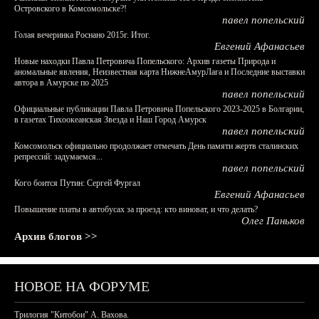
Островского в Комсомольске?!
павел попельский
Голая вечеринка Роснано 2015г. Итог.
Евгений Афанасьев
Новые находки Павла Петровича Попельского: Архив газеты Природа и
аномальные явления, Неизвестная карта НижнеАмурЛага и Последние выставки
автора в Амурске по 2025
павел попельский
Официальные публикации Павла Петровича Попельского 2023-2025 в Болгарии,
в газетах Тихоокеанская Звезда и Наш Город Амурск
павел попельский
Комсомольск официально продолжает отмечать День памяти жертв сталинских
репрессий: задумаемся...
павел попельский
Кого боится Путин: Сергей Фургал
Евгений Афанасьев
Повышение платы в автобусах за проезд: кто виноват, и что делать?
Олег Паньков
Архив блогов >>
НОВОЕ НА ФОРУМЕ
Трилогия "Китобои" А. Вахова.