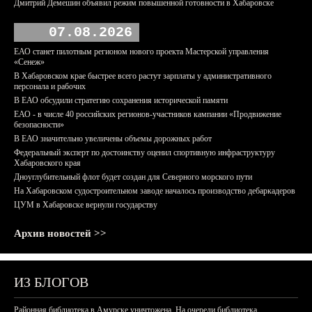
Дмитрий Демешин объявил режим повышенной готовности в Хабаровске
07.08.2026
ЕАО станет пилотным регионом нового проекта Мастерской управления
«Сенеж»
В Хабаровском крае быстрее всего растут зарплаты у административного
персонала и рабочих
В ЕАО обсудили стратегию сохранения исторической памяти
ЕАО - в числе 40 российских регионов-участников кампании «Продвижение
безопасности»
В ЕАО значительно увеличены объемы дорожных работ
Федеральный эксперт по достоинству оценил спортивную инфраструктуру
Хабаровского края
Дноуглубительный флот будет создан для Северного морского пути
На Хабаровском судостроительном заводе началось производство дебаркадеров
ЦУМ в Хабаровске вернули государству
Архив новостей >>
ИЗ БЛОГОВ
Районная библиотека в Амурске уничтожена. На очереди библиотека