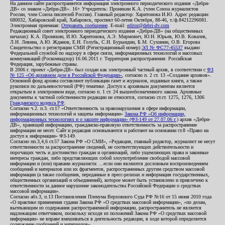
На данном сайте распространяется информация электронного периодического издания «Дебри-
ДВ» со знаком «Дебри-ДВ». 16+ Учредитель: Пронякин К.А. (член Союза журналистов
России, член Союза писателей России). Главный редактор: Харитонова И.Ю. Адрес редакции:
680032, Хабаровский край, Хабаровск, проспект 60-летия Октября, 88-46, т./ф.84212296081.
Электронная приемная:
Отправить сообщение
. E-mail:
editor@debri-dv.com
Редакционный совет электронного периодического издания «Дебри-ДВ» (на общественных
началах): К.А. Пронякин, И.Ю. Харитонова, А.Э. Мирмович, Ю.Н. Юрьев, Ю.В. Ковалев,
Л.Н. Левина, А.Ю. Жданов, Е.Н. Голубь, С.Н. Бурындин, Б.М. Сухинин, О.В. Егорова
Свидетельство о регистрации СМИ (Регистрационный номер)
ЭЛ № ФС77-45537
выдано
Федеральной службой по надзору в сфере связи, информационных технологий и массовых
коммуникаций (Роскомнадзор) 16.06.2011 г. Территория распространения: Российская
Федерация, зарубежные страны.
В 2006 г. проект «Дебри-ДВ» был создан как электронный частный архив, в соответствии с
ФЗ
№ 125 «Об архивном деле в Российской Федерации»
, согласно п. 2 ст. 13 «Создание архивов».
Основной фонд архива составляют публикации газет и журналов, изданные книги, а также
рукописи по дальневосточной (РФ) тематике. Доступ к архивным документам является
открытым в электронном виде, согласно п. 1 ст. 24 вышеобозначенного закона. Архивные
документы к частной собственности редакции не относятся, согласно ст.ст. 1275, 1276, 1306
Гражданского кодекса РФ
.
Согласно ч.2. п.3. ст.17 «Ответственность за правонарушения в сфере информации,
информационных технологий и защиты информации»
Закона РФ «Об информации,
информационных технологиях и о защите информации» (ФЗ-149 от 27.07.06 г.)
архив «Дебри-
ДВ», хранящий информацию, гражданско-правовую ответственность за распространение
информации не несет. Сайт и редакция основываются и работают на основании ст.8 «Право на
доступ к информации» ФЗ-149.
Согласно пп.3,4,6 ст.57 Закона РФ «О СМИ», «Редакция, главный редактор, журналист не несут
ответственности за распространение сведений, не соответствующих действительности и
порочащих честь и достоинство граждан и организаций, либо ущемляющих права и законные
интересы граждан, либо представляющих собой злоупотребление свободой массовой
информации и (или) правами журналиста: ...если они являются дословным воспроизведением
сообщений и материалов или их фрагментов, распространенных другим средством массовой
информации (а также сообщения, переданные в пресс-релизах и информация государственных,
общественных организаций и объединений), которое может быть установлено и привлечено к
ответственности за данное нарушение законодательства Российской Федерации о средствах
массовой информации».
Согласно абз.3, п.13 Постановления Пленума Верховного Суда РФ №16 от 15 июня 2010 года
«О практике применения судами Закона РФ «О средствах массовой информации», «по делам,
вытекающим из содержания распространенной информации, распространитель не является
надлежащим ответчиком, поскольку исходя из положений Закона РФ «О средствах массовой
информации» не вправе вмешиваться в деятельность редакции, в ходе которой определяется
содержание сообщений и материалов».