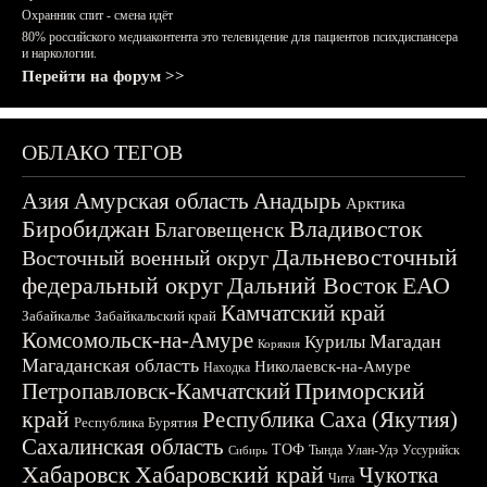
Охранник спит - смена идёт
80% российского медиаконтента это телевидение для пациентов психдиспансера
и наркологии.
Перейти на форум >>
ОБЛАКО ТЕГОВ
Азия
Амурская область
Анадырь
Арктика
Биробиджан
Владивосток
Благовещенск
Дальневосточный
Восточный военный округ
федеральный округ
Дальний Восток
ЕАО
Камчатский край
Забайкалье
Забайкальский край
Комсомольск-на-Амуре
Магадан
Курилы
Корякия
Магаданская область
Николаевск-на-Амуре
Находка
Приморский
Петропавловск-Камчатский
край
Республика Саха (Якутия)
Республика Бурятия
Сахалинская область
ТОФ
Тында
Улан-Удэ
Уссурийск
Сибирь
Хабаровск
Хабаровский край
Чукотка
Чита