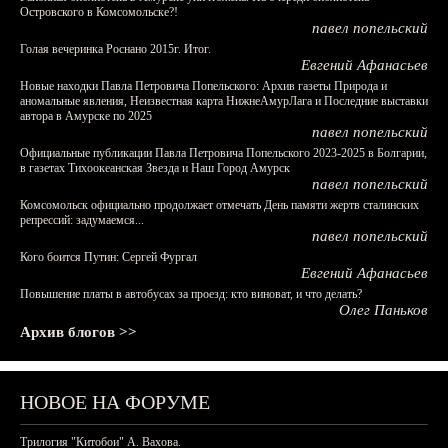
Островского в Комсомольске?!
павел попельский
Голая вечеринка Роснано 2015г. Итог.
Евгений Афанасьев
Новые находки Павла Петровича Попельского: Архив газеты Природа и
аномальные явления, Неизвестная карта НижнеАмурЛага и Последние выставки
автора в Амурске по 2025
павел попельский
Официальные публикации Павла Петровича Попельского 2023-2025 в Болгарии,
в газетах Тихоокеанская Звезда и Наш Город Амурск
павел попельский
Комсомольск официально продолжает отмечать День памяти жертв сталинских
репрессий: задумаемся...
павел попельский
Кого боится Путин: Сергей Фургал
Евгений Афанасьев
Повышение платы в автобусах за проезд: кто виноват, и что делать?
Олег Паньков
Архив блогов >>
НОВОЕ НА ФОРУМЕ
Трилогия "Китобои" А. Вахова.