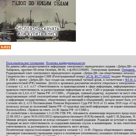
Пользовательское соглашение
,
Политика конфиденциальности
На данном сайте распространяется информация электронного периодического издания «Дебри-ДВ» с
Хабаровск, проспект 60-летия Октября, 88-46, т./ф.84212296081. Электронная приемная:
Отправить
Редакционный совет электронного периодического издания «Дебри-ДВ» (на общественных началах
Свидетельство о регистрации СМИ (Регистрационный номер)
ЭЛ № ФС77-45537
выдано Федеральной
В 2006 г. проект «Дебри-ДВ» был создан как электронный частный архив, в соответствии с
ФЗ № 12
дальневосточной (РФ) тематике. Доступ к архивным документам является открытым в электронном вид
Согласно ч.2. п.3. ст.17 «Ответственность за правонарушения в сфере информации, информационн
правовую ответственность за распространение информации не несет. Сайт и редакция основываются 
Согласно пп.3,4,6 ст.57 Закона РФ «О СМИ», «Редакция, главный редактор, журналист не несут отв
представляющих собой злоупотребление свободой массовой информации и (или) правами журналиста:
и информация государственных, общественных организаций и объединений), которое может быть уста
Согласно абз.3, п.13 Постановления Пленума Верховного Суда РФ №16 от 15 июня 2010 года «О пр
поскольку исходя из положений Закона РФ «О средствах массовой информации» не вправе вмешивать
Воспользуйтесь «Правом на ответ» (ст.46 Закона РФ «О СМИ»).
«В соответствии с положением ч.3 ст.196 ГПК РФ, обязанность компенсации морального вреда подле
22.08.2012 г. (дело №33-5325/2012) председательствующего И.И.Куликовой, судей С.И.Дорожко, Н
Мнения авторов материалов не всегда совпадают с позицией редакции. Редакция не вступает в перепи
Редакция не несет ответственность за содержание внешних ссылок и комментариев. За них ответств
ответственность за достоверность и наполняемость несут авторы.
Политические опросы/голосования проводятся согласно ч.2. ст.46 «Опросы общественного мнения» Фе
заказавшее (заказавших) проведение опроса и оплатившее (оплативших) указанную публикацию (обнаро