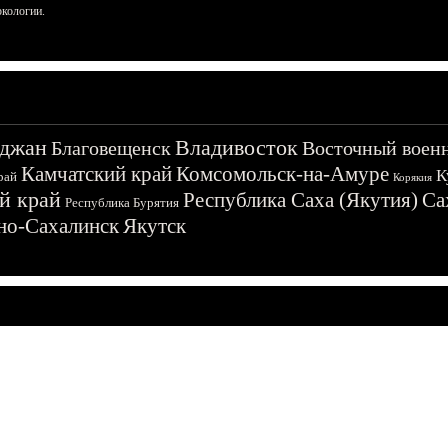
ркологии.
джан
Владивосток
Благовещенск
Восточный воен
Камчатский край
Комсомольск-на-Амуре
К
рай
Корякия
й край
Республика Саха (Якутия)
Са
Республика Бурятия
о-Сахалинск
Якутск