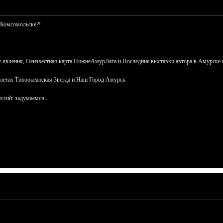
 Комсомольске?!
 явления, Неизвестная карта НижнеАмурЛага и Последние выставки автора в Амурске 
азетах Тихоокеанская Звезда и Наш Город Амурск
сий: задумаемся...