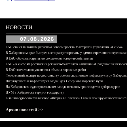
НОВОСТИ
07.08.2026
ЕАО станет пилотным регионом нового проекта Мастерской управления «Сенеж»
В Хабаровском крае быстрее всего растут зарплаты у административного персонала 
В ЕАО обсудили стратегию сохранения исторической памяти
ЕАО - в числе 40 российских регионов-участников кампании «Продвижение безопас
В ЕАО значительно увеличены объемы дорожных работ
Федеральный эксперт по достоинству оценил спортивную инфраструктуру Хабаровс
Дноуглубительный флот будет создан для Северного морского пути
На Хабаровском судостроительном заводе началось производство дебаркадеров
ЦУМ в Хабаровске вернули государству
Бывший судоремонтный завод «Якорь» в Советской Гавани планируют восстановить
Архив новостей >>