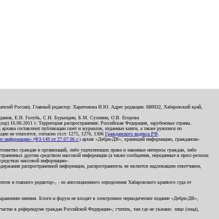
телей России). Главный редактор: Харитонова И.Ю. Адрес редакции: 680032, Хабаровский край,
данов, Е.Н. Голубь, С.Н. Бурындин, Б.М. Сухинин, О.В. Егорова
р) 16.06.2011 г. Территория распространения: Российская Федерация, зарубежные страны.
д архива составляют публикации газет и журналов, изданные книги, а также рукописи по
и не относятся, согласно ст.ст. 1275, 1276, 1306
Гражданского кодекса РФ
.
 информации» (ФЗ-149 от 27.07.06 г.)
архив «Дебри-ДВ», хранящий информацию, гражданско-
остоинство граждан и организаций, либо ущемляющих права и законные интересы граждан, либо
страненных другим средством массовой информации (а также сообщения, переданные в пресс-релизах
 средствах массовой информации».
держания распространенной информации, распространитель не является надлежащим ответчиком,
еля и главного редактор», - из апелляционного определения Хабаровского краевого суда от
 выражению мнения. Блоги и форум не входят в электронное периодическое издание «Дебри-ДВ»,
стие в референдуме граждан Российской Федерации»; считать, там где не указано: лицо (лица),