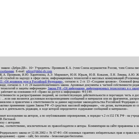
о знаком «Дебри-ДВ». 16+ Учредитель: Пронякин К.А. (член Союза журналистов России, член Союза писа
 сообщение
. E-mail:
editor@debri-dv.com
): К.А. Пронякин, И.Ю. Харитонова, А.Э. Мирмович, Ю.Н. Юрьев, Ю.В. Ковалев, Л.Н. Левина, А.Ю. Ж
 службой по надзору в сфере связи, информационных технологий и массовых коммуникаций (Роскомнадзо
5 «Об архивном деле в Российской Федерации»
, согласно п. 2 ст. 13 «Создание архивов». Основной фон
е, согласно п. 1 ст. 24 вышеобозначенного закона. Архивные документы к частной собственности редакци
ых технологий и защиты информации»
Закона РФ «Об информации, информационных технологиях и о защите
и работают на основании ст.8 «Право на доступ к информации» ФЗ-149.
етственности за распространение сведений, не соответствующих действительности и порочащих честь и д
 ...если они являются дословным воспроизведением сообщений и материалов или их фрагментов, распро
новлено и привлечено к ответственности за данное нарушение законодательства Российской Федерации о
актике применения судами Закона РФ «О средствах массовой информации», «по делам, вытекающим из со
ся в деятельность редакции, в ходе которой определяется содержание сообщений и материалов».
жит возложению на авторов, а по опубликованию опровержения, в порядке ч.2 ст.152 ГК РФ - на учредит
.В.Пестовой.
ску с авторами.
енны, соответственно, исключительно их правообладатели и авторы. Комментарии на сайте приравнены к
дерального закона от 12.06.2002 г. № 67-ФЗ «Об основных гарантиях избирательных прав и права на уча
дование) - едино - сайт, без оплаты - безвозмездно/бесплатно.