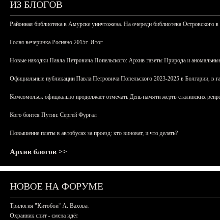
ИЗ БЛОГОВ
Районная библиотека в Амурске уничтожена. На очереди библиотека Островского в
Голая вечеринка Роснано 2015г. Итог.
Новые находки Павла Петровича Попельского: Архив газеты Природа и аномальные
Официальные публикации Павла Петровича Попельского 2023-2025 в Болгарии, в г
Комсомольск официально продолжает отмечать День памяти жертв сталинских репрес
Кого боится Путин: Сергей Фургал
Повышение платы в автобусах за проезд: кто виноват, и что делать?
Архив блогов >>
НОВОЕ НА ФОРУМЕ
Трилогия "Китобои" А. Вахова.
Охранник спит - смена идёт