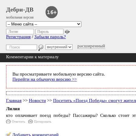
Дебри-ДВ
мобильная версия
Логин
Пароль
Регистрация
/
Забыли пароль?
расширенный
Комментарии к материалу
Вы просматриваете мобильную версию сайта.
Перейти на обычную версию >>
Главная
>>
Новости
>>
Посетить «Поезд Победы» смогут жител
Лилия
кто оплачивает поезд победы? Пассажиры? Сколько стоит э
Ответить
Цитировать
Добавить комментарий