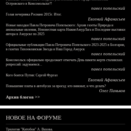
Островского в Комсомольске?!
павел попельский
Голая вечеринка Роснано 2015г. Итог.
Евгений Афанасьев
Новые находки Павла Петровича Попельского: Архив газеты Природа и
аномальные явления, Неизвестная карта НижнеАмурЛага и Последние выставки
автора в Амурске по 2025
павел попельский
Официальные публикации Павла Петровича Попельского 2023-2025 в Болгарии,
в газетах Тихоокеанская Звезда и Наш Город Амурск
павел попельский
Комсомольск официально продолжает отмечать День памяти жертв сталинских
репрессий: задумаемся...
павел попельский
Кого боится Путин: Сергей Фургал
Евгений Афанасьев
Повышение платы в автобусах за проезд: кто виноват, и что делать?
Олег Паньков
Архив блогов >>
НОВОЕ НА ФОРУМЕ
Трилогия "Китобои" А. Вахова.