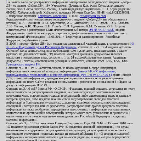
На данном сайте распространяется информация электронного периодического издания «Дебри-
ДВ» со знаком «Дебри-ДВ». 16+ Учредитель: Пронякин К.А. (член Союза журналистов
России, член Союза писателей России). Главный редактор: Харитонова И.Ю. Адрес редакции:
680032, Хабаровский край, Хабаровск, проспект 60-летия Октября, 88-46, т./ф.84212296081.
Электронная приемная:
Отправить сообщение
. E-mail:
editor@debri-dv.com
Редакционный совет электронного периодического издания «Дебри-ДВ» (на общественных
началах): К.А. Пронякин, И.Ю. Харитонова, А.Э. Мирмович, Ю.Н. Юрьев, Ю.В. Ковалев,
Л.Н. Левина, А.Ю. Жданов, Е.Н. Голубь, С.Н. Бурындин, Б.М. Сухинин, О.В. Егорова
Свидетельство о регистрации СМИ (Регистрационный номер)
ЭЛ № ФС77-45537
выдано
Федеральной службой по надзору в сфере связи, информационных технологий и массовых
коммуникаций (Роскомнадзор) 16.06.2011 г. Территория распространения: Российская
Федерация, зарубежные страны.
В 2006 г. проект «Дебри-ДВ» был создан как электронный частный архив, в соответствии с
ФЗ
№ 125 «Об архивном деле в Российской Федерации»
, согласно п. 2 ст. 13 «Создание архивов».
Основной фонд архива составляют публикации газет и журналов, изданные книги, а также
рукописи по дальневосточной (РФ) тематике. Доступ к архивным документам является
открытым в электронном виде, согласно п. 1 ст. 24 вышеобозначенного закона. Архивные
документы к частной собственности редакции не относятся, согласно ст.ст. 1275, 1276, 1306
Гражданского кодекса РФ
.
Согласно ч.2. п.3. ст.17 «Ответственность за правонарушения в сфере информации,
информационных технологий и защиты информации»
Закона РФ «Об информации,
информационных технологиях и о защите информации» (ФЗ-149 от 27.07.06 г.)
архив «Дебри-
ДВ», хранящий информацию, гражданско-правовую ответственность за распространение
информации не несет. Сайт и редакция основываются и работают на основании ст.8 «Право на
доступ к информации» ФЗ-149.
Согласно пп.3,4,6 ст.57 Закона РФ «О СМИ», «Редакция, главный редактор, журналист не несут
ответственности за распространение сведений, не соответствующих действительности и
порочащих честь и достоинство граждан и организаций, либо ущемляющих права и законные
интересы граждан, либо представляющих собой злоупотребление свободой массовой
информации и (или) правами журналиста: ...если они являются дословным воспроизведением
сообщений и материалов или их фрагментов, распространенных другим средством массовой
информации (а также сообщения, переданные в пресс-релизах и информация государственных,
общественных организаций и объединений), которое может быть установлено и привлечено к
ответственности за данное нарушение законодательства Российской Федерации о средствах
массовой информации».
Согласно абз.3, п.13 Постановления Пленума Верховного Суда РФ №16 от 15 июня 2010 года
«О практике применения судами Закона РФ «О средствах массовой информации», «по делам,
вытекающим из содержания распространенной информации, распространитель не является
надлежащим ответчиком, поскольку исходя из положений Закона РФ «О средствах массовой
информации» не вправе вмешиваться в деятельность редакции, в ходе которой определяется
содержание сообщений и материалов».