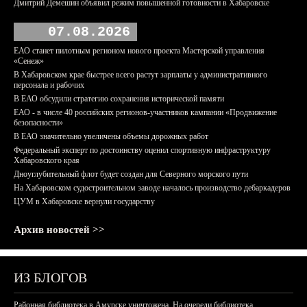
Дмитрий Демешин объявил режим повышенной готовности в Хабаровске
07.08.2026
ЕАО станет пилотным регионом нового проекта Мастерской управления
«Сенеж»
В Хабаровском крае быстрее всего растут зарплаты у административного
персонала и рабочих
В ЕАО обсудили стратегию сохранения исторической памяти
ЕАО - в числе 40 российских регионов-участников кампании «Продвижение
безопасности»
В ЕАО значительно увеличены объемы дорожных работ
Федеральный эксперт по достоинству оценил спортивную инфраструктуру
Хабаровского края
Дноуглубительный флот будет создан для Северного морского пути
На Хабаровском судостроительном заводе началось производство дебаркадеров
ЦУМ в Хабаровске вернули государству
Архив новостей >>
ИЗ БЛОГОВ
Районная библиотека в Амурске уничтожена. На очереди библиотека