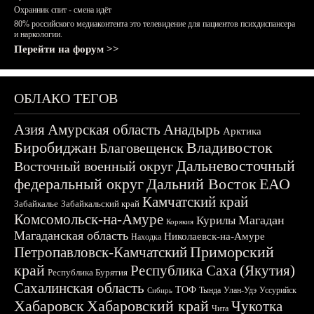
Охранник спит - смена идёт
80% российского медиаконтента это телевидение для пациентов психдиспансера
и наркологии.
Перейти на форум >>
ОБЛАКО ТЕГОВ
Азия
Амурская область
Анадырь
Арктика
Биробиджан
Владивосток
Благовещенск
Дальневосточный
Восточный военный округ
федеральный округ
Дальний Восток
ЕАО
Камчатский край
Забайкалье
Забайкальский край
Комсомольск-на-Амуре
Магадан
Курилы
Корякия
Магаданская область
Николаевск-на-Амуре
Находка
Приморский
Петропавловск-Камчатский
край
Республика Саха (Якутия)
Республика Бурятия
Сахалинская область
ТОФ
Тында
Улан-Удэ
Уссурийск
Сибирь
Хабаровск
Хабаровский край
Чукотка
Чита