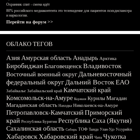
Охранник спит - смена идёт
80% российского медиаконтента это телевидение для пациентов психдиспансера
и наркологии.
Перейти на форум >>
ОБЛАКО ТЕГОВ
Азия
Амурская область
Анадырь
Арктика
Биробиджан
Владивосток
Благовещенск
Дальневосточный
Восточный военный округ
федеральный округ
Дальний Восток
ЕАО
Камчатский край
Забайкалье
Забайкальский край
Комсомольск-на-Амуре
Магадан
Курилы
Корякия
Магаданская область
Николаевск-на-Амуре
Находка
Приморский
Петропавловск-Камчатский
край
Республика Саха (Якутия)
Республика Бурятия
Сахалинская область
ТОФ
Тында
Улан-Удэ
Уссурийск
Сибирь
Хабаровск
Хабаровский край
Чукотка
Чита