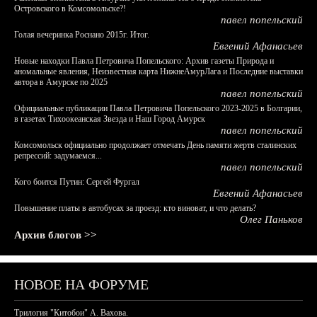
Островского в Комсомольске?!
павел попельский
Голая вечеринка Роснано 2015г. Итог.
Евгений Афанасьев
Новые находки Павла Петровича Попельского: Архив газеты Природа и
аномальные явления, Неизвестная карта НижнеАмурЛага и Последние выставки
автора в Амурске по 2025
павел попельский
Официальные публикации Павла Петровича Попельского 2023-2025 в Болгарии,
в газетах Тихоокеанская Звезда и Наш Город Амурск
павел попельский
Комсомольск официально продолжает отмечать День памяти жертв сталинских
репрессий: задумаемся...
павел попельский
Кого боится Путин: Сергей Фургал
Евгений Афанасьев
Повышение платы в автобусах за проезд: кто виноват, и что делать?
Олег Паньков
Архив блогов >>
НОВОЕ НА ФОРУМЕ
Трилогия "Китобои" А. Вахова.