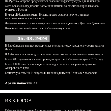
На Русском острове продолжается создание инфраструктуры для инноваций
Олег Кожемяко представил новые инициативы по развитию горнолыжного
туризма в России
В краевой больнице имени Владимирцева освоили новую методику
восстановления после инсульта
Дальневосточная студия кинохроники получила поддержку Дмитрия Демешина
Новый циклон приближается к Хабаровскому краю
05.08.2026
В Биробиджане прошел мастер-класс стилиста международного уровня Алекса
Датского
В Хабаровском крае подготовились к возможному повышению уровня Амура
Более 40 социальных выплат проиндексируют в Хабаровском крае в 2027 году
Более 1 000 тонн бензина и дизтоплива доставили в северные территории
Хабаровского края
Бесплатную сеть Wi-Fi запустили на площади имени Ленина в Хабаровске
Архив новостей >>
ИЗ БЛОГОВ
Районная библиотека в Амурске уничтожена. На очереди библиотека