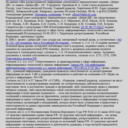
На данном сайте распространяется информация электронного периодического издания «Дебри-
ДВ» со знаком «Дебри-ДВ». 16+ Учредитель: Пронякин К.А. (член Союза журналистов
России, член Союза писателей России). Главный редактор: Харитонова И.Ю. Адрес редакции:
680032, Хабаровский край, Хабаровск, проспект 60-летия Октября, 88-46, т./ф.84212296081.
Электронная приемная:
Отправить сообщение
. E-mail:
editor@debri-dv.com
Редакционный совет электронного периодического издания «Дебри-ДВ» (на общественных
началах): К.А. Пронякин, И.Ю. Харитонова, А.Э. Мирмович, Ю.Н. Юрьев, Ю.В. Ковалев,
Л.Н. Левина, А.Ю. Жданов, Е.Н. Голубь, С.Н. Бурындин, Б.М. Сухинин, О.В. Егорова
Свидетельство о регистрации СМИ (Регистрационный номер)
ЭЛ № ФС77-45537
выдано
Федеральной службой по надзору в сфере связи, информационных технологий и массовых
коммуникаций (Роскомнадзор) 16.06.2011 г. Территория распространения: Российская
Федерация, зарубежные страны.
В 2006 г. проект «Дебри-ДВ» был создан как электронный частный архив, в соответствии с
ФЗ
№ 125 «Об архивном деле в Российской Федерации»
, согласно п. 2 ст. 13 «Создание архивов».
Основной фонд архива составляют публикации газет и журналов, изданные книги, а также
рукописи по дальневосточной (РФ) тематике. Доступ к архивным документам является
открытым в электронном виде, согласно п. 1 ст. 24 вышеобозначенного закона. Архивные
документы к частной собственности редакции не относятся, согласно ст.ст. 1275, 1276, 1306
Гражданского кодекса РФ
.
Согласно ч.2. п.3. ст.17 «Ответственность за правонарушения в сфере информации,
информационных технологий и защиты информации»
Закона РФ «Об информации,
информационных технологиях и о защите информации» (ФЗ-149 от 27.07.06 г.)
архив «Дебри-
ДВ», хранящий информацию, гражданско-правовую ответственность за распространение
информации не несет. Сайт и редакция основываются и работают на основании ст.8 «Право на
доступ к информации» ФЗ-149.
Согласно пп.3,4,6 ст.57 Закона РФ «О СМИ», «Редакция, главный редактор, журналист не несут
ответственности за распространение сведений, не соответствующих действительности и
порочащих честь и достоинство граждан и организаций, либо ущемляющих права и законные
интересы граждан, либо представляющих собой злоупотребление свободой массовой
информации и (или) правами журналиста: ...если они являются дословным воспроизведением
сообщений и материалов или их фрагментов, распространенных другим средством массовой
информации (а также сообщения, переданные в пресс-релизах и информация государственных,
общественных организаций и объединений), которое может быть установлено и привлечено к
ответственности за данное нарушение законодательства Российской Федерации о средствах
массовой информации».
Согласно абз.3, п.13 Постановления Пленума Верховного Суда РФ №16 от 15 июня 2010 года
«О практике применения судами Закона РФ «О средствах массовой информации», «по делам,
вытекающим из содержания распространенной информации, распространитель не является
надлежащим ответчиком, поскольку исходя из положений Закона РФ «О средствах массовой
информации» не вправе вмешиваться в деятельность редакции, в ходе которой определяется
содержание сообщений и материалов».