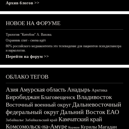
Архив блогов >>
НОВОЕ НА ФОРУМЕ
Трилогия "Китобои" А. Вахова.
Охранник спит - смена идёт
80% российского медиаконтента это телевидение для пациентов психдиспансера
и наркологии.
Перейти на форум >>
ОБЛАКО ТЕГОВ
Азия
Амурская область
Анадырь
Арктика
Биробиджан
Владивосток
Благовещенск
Дальневосточный
Восточный военный округ
федеральный округ
Дальний Восток
ЕАО
Камчатский край
Забайкалье
Забайкальский край
Комсомольск-на-Амуре
Магадан
Курилы
Корякия