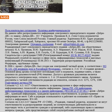
Пользовательское соглашение
,
Политика конфиденциальности
На данном сайте распространяется информация электронного периодического издания «Дебри-
ДВ» со знаком «Дебри-ДВ». 16+ Учредитель: Пронякин К.А. (член Союза журналистов
России, член Союза писателей России). Главный редактор: Харитонова И.Ю. Адрес редакции:
680032, Хабаровский край, Хабаровск, проспект 60-летия Октября, 88-46, т./ф.84212296081.
Электронная приемная:
Отправить сообщение
. E-mail:
editor@debri-dv.com
Редакционный совет электронного периодического издания «Дебри-ДВ» (на общественных
началах): К.А. Пронякин, И.Ю. Харитонова, А.Э. Мирмович, Ю.Н. Юрьев, Ю.В. Ковалев,
Л.Н. Левина, А.Ю. Жданов, Е.Н. Голубь, С.Н. Бурындин, Б.М. Сухинин, О.В. Егорова
Свидетельство о регистрации СМИ (Регистрационный номер)
ЭЛ № ФС77-45537
выдано
Федеральной службой по надзору в сфере связи, информационных технологий и массовых
коммуникаций (Роскомнадзор) 16.06.2011 г. Территория распространения: Российская
Федерация, зарубежные страны.
В 2006 г. проект «Дебри-ДВ» был создан как электронный частный архив, в соответствии с
ФЗ
№ 125 «Об архивном деле в Российской Федерации»
, согласно п. 2 ст. 13 «Создание архивов».
Основной фонд архива составляют публикации газет и журналов, изданные книги, а также
рукописи по дальневосточной (РФ) тематике. Доступ к архивным документам является
открытым в электронном виде, согласно п. 1 ст. 24 вышеобозначенного закона. Архивные
документы к частной собственности редакции не относятся, согласно ст.ст. 1275, 1276, 1306
Гражданского кодекса РФ
.
Согласно ч.2. п.3. ст.17 «Ответственность за правонарушения в сфере информации,
информационных технологий и защиты информации»
Закона РФ «Об информации,
информационных технологиях и о защите информации» (ФЗ-149 от 27.07.06 г.)
архив «Дебри-
ДВ», хранящий информацию, гражданско-правовую ответственность за распространение
информации не несет. Сайт и редакция основываются и работают на основании ст.8 «Право на
доступ к информации» ФЗ-149.
Согласно пп.3,4,6 ст.57 Закона РФ «О СМИ», «Редакция, главный редактор, журналист не несут
ответственности за распространение сведений, не соответствующих действительности и
порочащих честь и достоинство граждан и организаций, либо ущемляющих права и законные
интересы граждан, либо представляющих собой злоупотребление свободой массовой