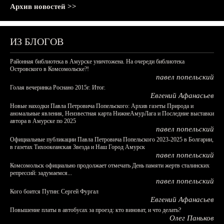
Архив новостей >>
ИЗ БЛОГОВ
Районная библиотека в Амурске уничтожена. На очереди библиотека
Островского в Комсомольске?!
павел попельский
Голая вечеринка Роснано 2015г. Итог.
Евгений Афанасьев
Новые находки Павла Петровича Попельского: Архив газеты Природа и
аномальные явления, Неизвестная карта НижнеАмурЛага и Последние выставки
автора в Амурске по 2025
павел попельский
Официальные публикации Павла Петровича Попельского 2023-2025 в Болгарии,
в газетах Тихоокеанская Звезда и Наш Город Амурск
павел попельский
Комсомольск официально продолжает отмечать День памяти жертв сталинских
репрессий: задумаемся...
павел попельский
Кого боится Путин: Сергей Фургал
Евгений Афанасьев
Повышение платы в автобусах за проезд: кто виноват, и что делать?
Олег Паньков