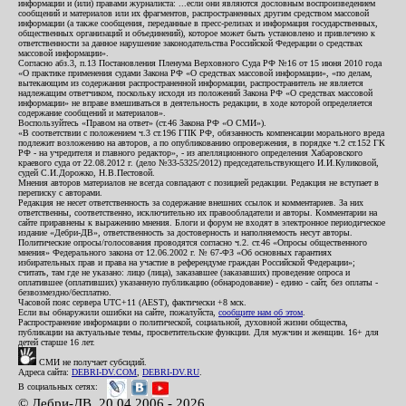
информации и (или) правами журналиста: ...если они являются дословным воспроизведением
сообщений и материалов или их фрагментов, распространенных другим средством массовой
информации (а также сообщения, переданные в пресс-релизах и информация государственных,
общественных организаций и объединений), которое может быть установлено и привлечено к
ответственности за данное нарушение законодательства Российской Федерации о средствах
массовой информации».
Согласно абз.3, п.13 Постановления Пленума Верховного Суда РФ №16 от 15 июня 2010 года
«О практике применения судами Закона РФ «О средствах массовой информации», «по делам,
вытекающим из содержания распространенной информации, распространитель не является
надлежащим ответчиком, поскольку исходя из положений Закона РФ «О средствах массовой
информации» не вправе вмешиваться в деятельность редакции, в ходе которой определяется
содержание сообщений и материалов».
Воспользуйтесь «Правом на ответ» (ст.46 Закона РФ «О СМИ»).
«В соответствии с положением ч.3 ст.196 ГПК РФ, обязанность компенсации морального вреда
подлежит возложению на авторов, а по опубликованию опровержения, в порядке ч.2 ст.152 ГК
РФ - на учредителя и главного редактор», - из апелляционного определения Хабаровского
краевого суда от 22.08.2012 г. (дело №33-5325/2012) председательствующего И.И.Куликовой,
судей С.И.Дорожко, Н.В.Пестовой.
Мнения авторов материалов не всегда совпадают с позицией редакции. Редакция не вступает в
переписку с авторами.
Редакция не несет ответственность за содержание внешних ссылок и комментариев. За них
ответственны, соответственно, исключительно их правообладатели и авторы. Комментарии на
сайте приравнены к выражению мнения. Блоги и форум не входят в электронное периодическое
издание «Дебри-ДВ», ответственность за достоверность и наполняемость несут авторы.
Политические опросы/голосования проводятся согласно ч.2. ст.46 «Опросы общественного
мнения» Федерального закона от 12.06.2002 г. № 67-ФЗ «Об основных гарантиях
избирательных прав и права на участие в референдуме граждан Российской Федерации»;
считать, там где не указано: лицо (лица), заказавшее (заказавших) проведение опроса и
оплатившее (оплативших) указанную публикацию (обнародование) - едино - сайт, без оплаты -
безвозмездно/бесплатно.
Часовой пояс сервера UTC+11 (AEST), фактически +8 мск.
Если вы обнаружили ошибки на сайте, пожалуйста,
сообщите нам об этом
.
Распространение информации о политической, социальной, духовной жизни общества,
публикации на актуальные темы, просветительские функции. Для мужчин и женщин. 16+ для
детей старше 16 лет.
СМИ не получает субсидий.
Адреса сайта:
DEBRI-DV.COM
,
DEBRI-DV.RU
.
В социальных сетях:
© Дебри-ДВ, 20.04.2006 - 2026