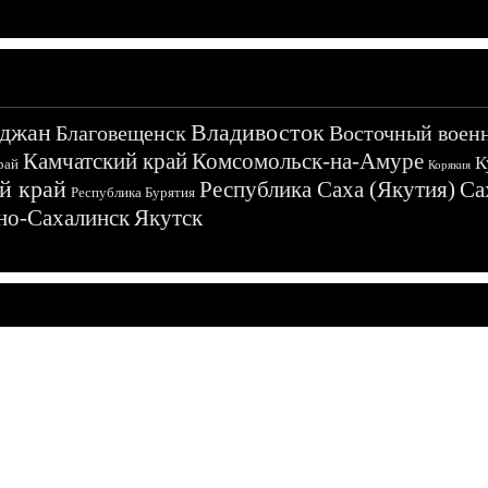
джан
Владивосток
Благовещенск
Восточный воен
Камчатский край
Комсомольск-на-Амуре
К
рай
Корякия
й край
Республика Саха (Якутия)
Са
Республика Бурятия
о-Сахалинск
Якутск