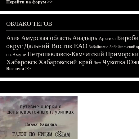
Перейти на форум >>
ОБЛАКО ТЕГОВ
Бироби
Азия
Амурская область
Анадырь
Арктика
округ
Дальний Восток
ЕАО
Забайкалье
Забайкальский к
Приморски
Петропавловск-Камчатский
на-Амуре
Хабаровск
Хабаровский край
Чукотка
Южн
Чита
Все теги >>