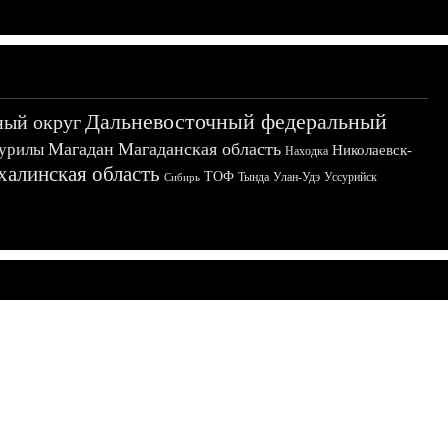
Дальневосточный федеральный
ный округ
Магадан
Магаданская область
урилы
Николаевск-
Находка
халинская область
ТОФ
Тында
Улан-Удэ
Уссурийск
Сибирь