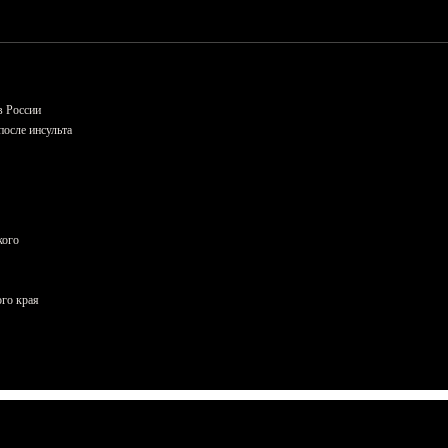
в России
осле инсульта
кого
ого края