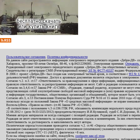
Пользовательское соглашение
,
Политика конфиденциальности
На данном сайте распространяется информация электронного периодического издания «Дебри-ДВ» с
Хабаровск, проспект 60-летия Октября, 88-46, т./ф.84212296081. Электронная приемная:
Отправить
Редакционный совет электронного периодического издания «Дебри-ДВ» (на общественных началах
Свидетельство о регистрации СМИ (Регистрационный номер)
ЭЛ № ФС77-45537
выдано Федеральной
В 2006 г. проект «Дебри-ДВ» был создан как электронный частный архив, в соответствии с
ФЗ № 12
дальневосточной (РФ) тематике. Доступ к архивным документам является открытым в электронном вид
Согласно ч.2. п.3. ст.17 «Ответственность за правонарушения в сфере информации, информационн
правовую ответственность за распространение информации не несет. Сайт и редакция основываются 
Согласно пп.3,4,6 ст.57 Закона РФ «О СМИ», «Редакция, главный редактор, журналист не несут отв
представляющих собой злоупотребление свободой массовой информации и (или) правами журналиста:
и информация государственных, общественных организаций и объединений), которое может быть уста
Согласно абз.3, п.13 Постановления Пленума Верховного Суда РФ №16 от 15 июня 2010 года «О пр
поскольку исходя из положений Закона РФ «О средствах массовой информации» не вправе вмешивать
Воспользуйтесь «Правом на ответ» (ст.46 Закона РФ «О СМИ»).
«В соответствии с положением ч.3 ст.196 ГПК РФ, обязанность компенсации морального вреда подле
22.08.2012 г. (дело №33-5325/2012) председательствующего И.И.Куликовой, судей С.И.Дорожко, Н
Мнения авторов материалов не всегда совпадают с позицией редакции. Редакция не вступает в перепи
Редакция не несет ответственность за содержание внешних ссылок и комментариев. За них ответств
ответственность за достоверность и наполняемость несут авторы.
Политические опросы/голосования проводятся согласно ч.2. ст.46 «Опросы общественного мнения» Фе
заказавшее (заказавших) проведение опроса и оплатившее (оплативших) указанную публикацию (обнаро
Часовой пояс сервера UTC+11 (AEST), фактически +8 мск.
Если вы обнаружили ошибки на сайте, пожалуйста,
сообщите нам об этом
.
Распространение информации о политической, социальной, духовной жизни общества, публикации на