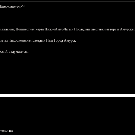
 Комсомольске?!
 явления, Неизвестная карта НижнеАмурЛага и Последние выставки автора в Амурске 
азетах Тихоокеанская Звезда и Наш Город Амурск
сий: задумаемся...
ркологии.