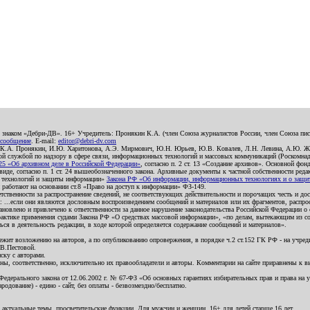
о знаком «Дебри-ДВ». 16+ Учредитель: Пронякин К.А. (член Союза журналистов России, член Союза писа
 сообщение
. E-mail:
editor@debri-dv.com
): К.А. Пронякин, И.Ю. Харитонова, А.Э. Мирмович, Ю.Н. Юрьев, Ю.В. Ковалев, Л.Н. Левина, А.Ю. Ж
 службой по надзору в сфере связи, информационных технологий и массовых коммуникаций (Роскомнадзо
5 «Об архивном деле в Российской Федерации»
, согласно п. 2 ст. 13 «Создание архивов». Основной фон
е, согласно п. 1 ст. 24 вышеобозначенного закона. Архивные документы к частной собственности редакци
ых технологий и защиты информации»
Закона РФ «Об информации, информационных технологиях и о защите
и работают на основании ст.8 «Право на доступ к информации» ФЗ-149.
етственности за распространение сведений, не соответствующих действительности и порочащих честь и д
 ...если они являются дословным воспроизведением сообщений и материалов или их фрагментов, распро
новлено и привлечено к ответственности за данное нарушение законодательства Российской Федерации о
актике применения судами Закона РФ «О средствах массовой информации», «по делам, вытекающим из со
ся в деятельность редакции, в ходе которой определяется содержание сообщений и материалов».
жит возложению на авторов, а по опубликованию опровержения, в порядке ч.2 ст.152 ГК РФ - на учредит
.В.Пестовой.
ску с авторами.
енны, соответственно, исключительно их правообладатели и авторы. Комментарии на сайте приравнены к
дерального закона от 12.06.2002 г. № 67-ФЗ «Об основных гарантиях избирательных прав и права на уча
дование) - едино - сайт, без оплаты - безвозмездно/бесплатно.
 актуальные темы, просветительские функции. Для мужчин и женщин. 16+ для детей старше 16 лет.