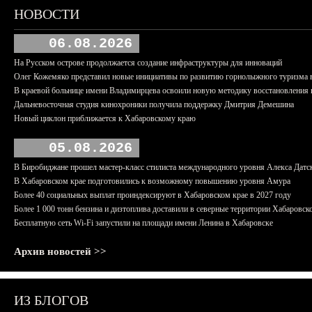
НОВОСТИ
06.08.2026
На Русском острове продолжается создание инфраструктуры для инноваций
Олег Кожемяко представил новые инициативы по развитию горнолыжного туризма 
В краевой больнице имени Владимирцева освоили новую методику восстановления п
Дальневосточная студия кинохроники получила поддержку Дмитрия Демешина
Новый циклон приближается к Хабаровскому краю
05.08.2026
В Биробиджане прошел мастер-класс стилиста международного уровня Алекса Датс
В Хабаровском крае подготовились к возможному повышению уровня Амура
Более 40 социальных выплат проиндексируют в Хабаровском крае в 2027 году
Более 1 000 тонн бензина и дизтоплива доставили в северные территории Хабаровск
Бесплатную сеть Wi-Fi запустили на площади имени Ленина в Хабаровске
Архив новостей >>
ИЗ БЛОГОВ