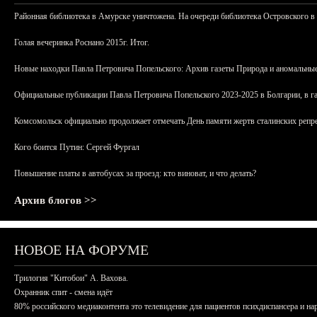
Районная библиотека в Амурске уничтожена. На очереди библиотека Островского в
Голая вечеринка Роснано 2015г. Итог.
Новые находки Павла Петровича Попельского: Архив газеты Природа и аномальные
Официальные публикации Павла Петровича Попельского 2023-2025 в Болгарии, в г
Комсомольск официально продолжает отмечать День памяти жертв сталинских репрес
Кого боится Путин: Сергей Фургал
Повышение платы в автобусах за проезд: кто виноват, и что делать?
Архив блогов >>
НОВОЕ НА ФОРУМЕ
Трилогия "Китобои" А. Вахова.
Охранник спит - смена идёт
80% российского медиаконтента это телевидение для пациентов психдиспансера и на