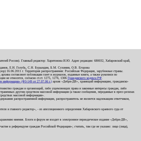
телей России). Главный редактор: Харитонова И.Ю. Адрес редакции: 680032, Хабаровский край,
данов, Е.Н. Голубь, С.Н. Бурындин, Б.М. Сухинин, О.В. Егорова
р) 16.06.2011 г. Территория распространения: Российская Федерация, зарубежные страны.
д архива составляют публикации газет и журналов, изданные книги, а также рукописи по
и не относятся, согласно ст.ст. 1275, 1276, 1306
Гражданского кодекса РФ
.
 информации» (ФЗ-149 от 27.07.06 г.)
архив «Дебри-ДВ», хранящий информацию, гражданско-
остоинство граждан и организаций, либо ущемляющих права и законные интересы граждан, либо
страненных другим средством массовой информации (а также сообщения, переданные в пресс-релизах
 средствах массовой информации».
держания распространенной информации, распространитель не является надлежащим ответчиком,
еля и главного редактор», - из апелляционного определения Хабаровского краевого суда от
 выражению мнения. Блоги и форум не входят в электронное периодическое издание «Дебри-ДВ»,
стие в референдуме граждан Российской Федерации»; считать, там где не указано: лицо (лица),