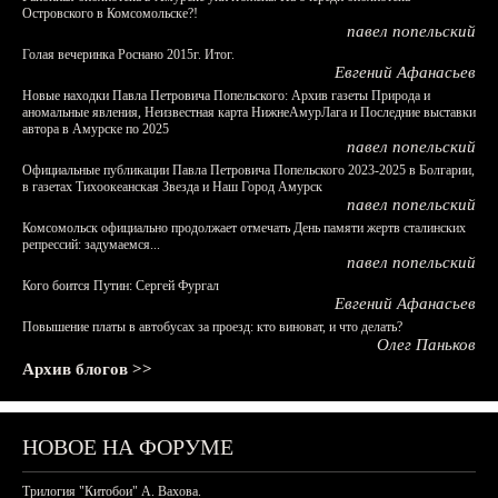
Островского в Комсомольске?!
павел попельский
Голая вечеринка Роснано 2015г. Итог.
Евгений Афанасьев
Новые находки Павла Петровича Попельского: Архив газеты Природа и
аномальные явления, Неизвестная карта НижнеАмурЛага и Последние выставки
автора в Амурске по 2025
павел попельский
Официальные публикации Павла Петровича Попельского 2023-2025 в Болгарии,
в газетах Тихоокеанская Звезда и Наш Город Амурск
павел попельский
Комсомольск официально продолжает отмечать День памяти жертв сталинских
репрессий: задумаемся...
павел попельский
Кого боится Путин: Сергей Фургал
Евгений Афанасьев
Повышение платы в автобусах за проезд: кто виноват, и что делать?
Олег Паньков
Архив блогов >>
НОВОЕ НА ФОРУМЕ
Трилогия "Китобои" А. Вахова.