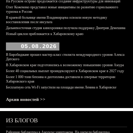
На Русском острове продолжается создание инфраструктуры для инноваций
Олег Кожемяко представил новые инициативы по развитию горнолыжного
туризма в России
В краевой больнице имени Владимирцева освоили новую методику
восстановления после инсульта
Дальневосточная студия кинохроники получила поддержку Дмитрия Демешина
Новый циклон приближается к Хабаровскому краю
05.08.2026
В Биробиджане прошел мастер-класс стилиста международного уровня Алекса
Датского
В Хабаровском крае подготовились к возможному повышению уровня Амура
Более 40 социальных выплат проиндексируют в Хабаровском крае в 2027 году
Более 1 000 тонн бензина и дизтоплива доставили в северные территории
Хабаровского края
Бесплатную сеть Wi-Fi запустили на площади имени Ленина в Хабаровске
Архив новостей >>
ИЗ БЛОГОВ
Районная библиотека в Амурске уничтожена. На очереди библиотека