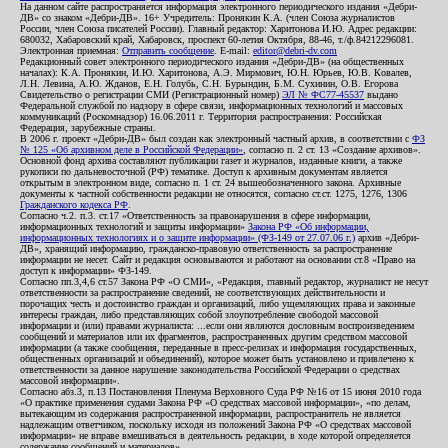
На данном сайте распространяется информация электронного периодического издания «Дебри-
ДВ» со знаком «Дебри-ДВ». 16+ Учредитель: Пронякин К.А. (член Союза журналистов
России, член Союза писателей России). Главный редактор: Харитонова И.Ю. Адрес редакции:
680032, Хабаровский край, Хабаровск, проспект 60-летия Октября, 88-46, т./ф.84212296081.
Электронная приемная:
Отправить сообщение
. E-mail:
editor@debri-dv.com
Редакционный совет электронного периодического издания «Дебри-ДВ» (на общественных
началах): К.А. Пронякин, И.Ю. Харитонова, А.Э. Мирмович, Ю.Н. Юрьев, Ю.В. Ковалев,
Л.Н. Левина, А.Ю. Жданов, Е.Н. Голубь, С.Н. Бурындин, Б.М. Сухинин, О.В. Егорова
Свидетельство о регистрации СМИ (Регистрационный номер)
ЭЛ № ФС77-45537
выдано
Федеральной службой по надзору в сфере связи, информационных технологий и массовых
коммуникаций (Роскомнадзор) 16.06.2011 г. Территория распространения: Российская
Федерация, зарубежные страны.
В 2006 г. проект «Дебри-ДВ» был создан как электронный частный архив, в соответствии с
ФЗ
№ 125 «Об архивном деле в Российской Федерации»
, согласно п. 2 ст. 13 «Создание архивов».
Основной фонд архива составляют публикации газет и журналов, изданные книги, а также
рукописи по дальневосточной (РФ) тематике. Доступ к архивным документам является
открытым в электронном виде, согласно п. 1 ст. 24 вышеобозначенного закона. Архивные
документы к частной собственности редакции не относятся, согласно ст.ст. 1275, 1276, 1306
Гражданского кодекса РФ
.
Согласно ч.2. п.3. ст.17 «Ответственность за правонарушения в сфере информации,
информационных технологий и защиты информации»
Закона РФ «Об информации,
информационных технологиях и о защите информации» (ФЗ-149 от 27.07.06 г.)
архив «Дебри-
ДВ», хранящий информацию, гражданско-правовую ответственность за распространение
информации не несет. Сайт и редакция основываются и работают на основании ст.8 «Право на
доступ к информации» ФЗ-149.
Согласно пп.3,4,6 ст.57 Закона РФ «О СМИ», «Редакция, главный редактор, журналист не несут
ответственности за распространение сведений, не соответствующих действительности и
порочащих честь и достоинство граждан и организаций, либо ущемляющих права и законные
интересы граждан, либо представляющих собой злоупотребление свободой массовой
информации и (или) правами журналиста: ...если они являются дословным воспроизведением
сообщений и материалов или их фрагментов, распространенных другим средством массовой
информации (а также сообщения, переданные в пресс-релизах и информация государственных,
общественных организаций и объединений), которое может быть установлено и привлечено к
ответственности за данное нарушение законодательства Российской Федерации о средствах
массовой информации».
Согласно абз.3, п.13 Постановления Пленума Верховного Суда РФ №16 от 15 июня 2010 года
«О практике применения судами Закона РФ «О средствах массовой информации», «по делам,
вытекающим из содержания распространенной информации, распространитель не является
надлежащим ответчиком, поскольку исходя из положений Закона РФ «О средствах массовой
информации» не вправе вмешиваться в деятельность редакции, в ходе которой определяется
содержание сообщений и материалов».