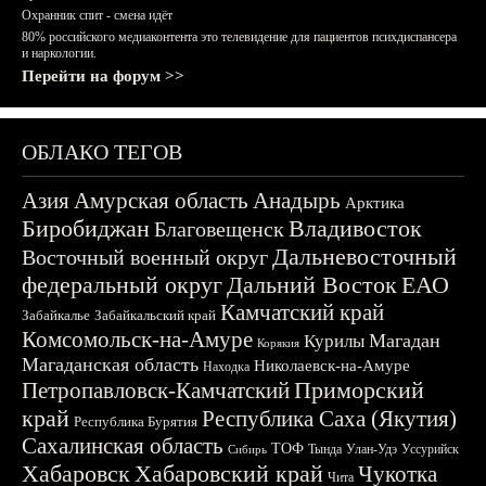
Охранник спит - смена идёт
80% российского медиаконтента это телевидение для пациентов психдиспансера
и наркологии.
Перейти на форум >>
ОБЛАКО ТЕГОВ
Азия
Амурская область
Анадырь
Арктика
Биробиджан
Владивосток
Благовещенск
Дальневосточный
Восточный военный округ
федеральный округ
Дальний Восток
ЕАО
Камчатский край
Забайкалье
Забайкальский край
Комсомольск-на-Амуре
Магадан
Курилы
Корякия
Магаданская область
Николаевск-на-Амуре
Находка
Приморский
Петропавловск-Камчатский
край
Республика Саха (Якутия)
Республика Бурятия
Сахалинская область
ТОФ
Тында
Улан-Удэ
Уссурийск
Сибирь
Хабаровск
Хабаровский край
Чукотка
Чита