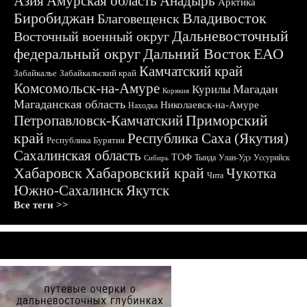
Азия
Амурская область
Анадырь
Арктика
Биробиджан
Владивосток
Благовещенск
Дальневосточный
Восточный военный округ
федеральный округ
Дальний Восток
ЕАО
Камчатский край
Забайкалье
Забайкальский край
Комсомольск-на-Амуре
Магадан
Курилы
Корякия
Магаданская область
Николаевск-на-Амуре
Находка
Приморский
Петропавловск-Камчатский
край
Республика Саха (Якутия)
Республика Бурятия
Сахалинская область
ТОФ
Тында
Улан-Удэ
Уссурийск
Сибирь
Хабаровск
Хабаровский край
Чукотка
Чита
Южно-Сахалинск
Якутск
Все теги >>