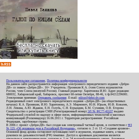
Пользовательское соглашение
,
Политика конфиденциальности
На данном сайте распространяется информация электронного периодического издания «Дебри-
ДВ» со знаком «Дебри-ДВ». 16+ Учредитель: Пронякин К.А. (член Союза журналистов
России, член Союза писателей России). Главный редактор: Харитонова И.Ю. Адрес редакции:
680032, Хабаровский край, Хабаровск, проспект 60-летия Октября, 88-46, т./ф.84212296081.
Электронная приемная:
Отправить сообщение
. E-mail:
editor@debri-dv.com
Редакционный совет электронного периодического издания «Дебри-ДВ» (на общественных
началах): К.А. Пронякин, И.Ю. Харитонова, А.Э. Мирмович, Ю.Н. Юрьев, Ю.В. Ковалев,
Л.Н. Левина, А.Ю. Жданов, Е.Н. Голубь, С.Н. Бурындин, Б.М. Сухинин, О.В. Егорова
Свидетельство о регистрации СМИ (Регистрационный номер)
ЭЛ № ФС77-45537
выдано
Федеральной службой по надзору в сфере связи, информационных технологий и массовых
коммуникаций (Роскомнадзор) 16.06.2011 г. Территория распространения: Российская
Федерация, зарубежные страны.
В 2006 г. проект «Дебри-ДВ» был создан как электронный частный архив, в соответствии с
ФЗ
№ 125 «Об архивном деле в Российской Федерации»
, согласно п. 2 ст. 13 «Создание архивов».
Основной фонд архива составляют публикации газет и журналов, изданные книги, а также
рукописи по дальневосточной (РФ) тематике. Доступ к архивным документам является
открытым в электронном виде, согласно п. 1 ст. 24 вышеобозначенного закона. Архивные