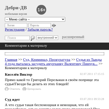
Дебри-ДВ
мобильная версия
Логин
Пароль
Регистрация
/
Забыли пароль?
расширенный
Комментарии к материалу
Главная
>>
Суд, Криминал, Прокуратура
>>
Судья из Тынды
4 года пыталась засудить амурчанку Валентину Пинчук...
>>
Комментарии к материалу
Киселёв Виктор
02.07.2011 17:15:15
Прямо какой то Григорий Перельман в своём поприще эта
судья!Гвозди бы делать из этих блюдей!
Ответить
Цитировать
Суд идет
03.07.2011 09:53:28
А что судья такая беспомощная и немощная, что ей