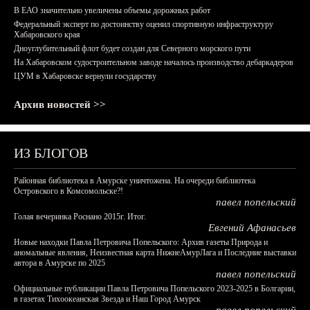
В ЕАО значительно увеличены объемы дорожных работ
Федеральный эксперт по достоинству оценил спортивную инфраструктуру
Хабаровского края
Дноуглубительный флот будет создан для Северного морского пути
На Хабаровском судостроительном заводе началось производство дебаркадеров
ЦУМ в Хабаровске вернули государству
Архив новостей >>
ИЗ БЛОГОВ
Районная библиотека в Амурске уничтожена. На очереди библиотека
Островского в Комсомольске?!
павел попельский
Голая вечеринка Роснано 2015г. Итог.
Евгений Афанасьев
Новые находки Павла Петровича Попельского: Архив газеты Природа и
аномальные явления, Неизвестная карта НижнеАмурЛага и Последние выставки
автора в Амурске по 2025
павел попельский
Официальные публикации Павла Петровича Попельского 2023-2025 в Болгарии,
в газетах Тихоокеанская Звезда и Наш Город Амурск