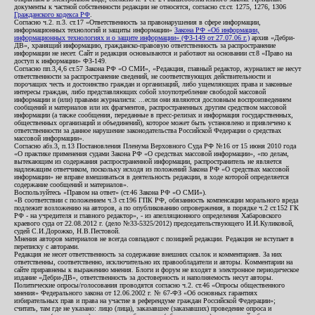
документы к частной собственности редакции не относятся, согласно ст.ст. 1275, 1276, 1306
Гражданского кодекса РФ
.
Согласно ч.2. п.3. ст.17 «Ответственность за правонарушения в сфере информации,
информационных технологий и защиты информации»
Закона РФ «Об информации,
информационных технологиях и о защите информации» (ФЗ-149 от 27.07.06 г.)
архив «Дебри-
ДВ», хранящий информацию, гражданско-правовую ответственность за распространение
информации не несет. Сайт и редакция основываются и работают на основании ст.8 «Право на
доступ к информации» ФЗ-149.
Согласно пп.3,4,6 ст.57 Закона РФ «О СМИ», «Редакция, главный редактор, журналист не несут
ответственности за распространение сведений, не соответствующих действительности и
порочащих честь и достоинство граждан и организаций, либо ущемляющих права и законные
интересы граждан, либо представляющих собой злоупотребление свободой массовой
информации и (или) правами журналиста: ...если они являются дословным воспроизведением
сообщений и материалов или их фрагментов, распространенных другим средством массовой
информации (а также сообщения, переданные в пресс-релизах и информация государственных,
общественных организаций и объединений), которое может быть установлено и привлечено к
ответственности за данное нарушение законодательства Российской Федерации о средствах
массовой информации».
Согласно абз.3, п.13 Постановления Пленума Верховного Суда РФ №16 от 15 июня 2010 года
«О практике применения судами Закона РФ «О средствах массовой информации», «по делам,
вытекающим из содержания распространенной информации, распространитель не является
надлежащим ответчиком, поскольку исходя из положений Закона РФ «О средствах массовой
информации» не вправе вмешиваться в деятельность редакции, в ходе которой определяется
содержание сообщений и материалов».
Воспользуйтесь «Правом на ответ» (ст.46 Закона РФ «О СМИ»).
«В соответствии с положением ч.3 ст.196 ГПК РФ, обязанность компенсации морального вреда
подлежит возложению на авторов, а по опубликованию опровержения, в порядке ч.2 ст.152 ГК
РФ - на учредителя и главного редактор», - из апелляционного определения Хабаровского
краевого суда от 22.08.2012 г. (дело №33-5325/2012) председательствующего И.И.Куликовой,
судей С.И.Дорожко, Н.В.Пестовой.
Мнения авторов материалов не всегда совпадают с позицией редакции. Редакция не вступает в
переписку с авторами.
Редакция не несет ответственность за содержание внешних ссылок и комментариев. За них
ответственны, соответственно, исключительно их правообладатели и авторы. Комментарии на
сайте приравнены к выражению мнения. Блоги и форум не входят в электронное периодическое
издание «Дебри-ДВ», ответственность за достоверность и наполняемость несут авторы.
Политические опросы/голосования проводятся согласно ч.2. ст.46 «Опросы общественного
мнения» Федерального закона от 12.06.2002 г. № 67-ФЗ «Об основных гарантиях
избирательных прав и права на участие в референдуме граждан Российской Федерации»;
считать, там где не указано: лицо (лица), заказавшее (заказавших) проведение опроса и