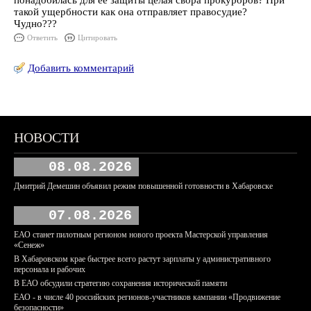
понадобилась для ее защиты целая свора прокуроров? При
такой ущербности как она отправляет правосудие?
Чудно???
Ответить
Цитировать
Добавить комментарий
НОВОСТИ
08.08.2026
Дмитрий Демешин объявил режим повышенной готовности в Хабаровске
07.08.2026
ЕАО станет пилотным регионом нового проекта Мастерской управления
«Сенеж»
В Хабаровском крае быстрее всего растут зарплаты у административного
персонала и рабочих
В ЕАО обсудили стратегию сохранения исторической памяти
ЕАО - в числе 40 российских регионов-участников кампании «Продвижение
безопасности»