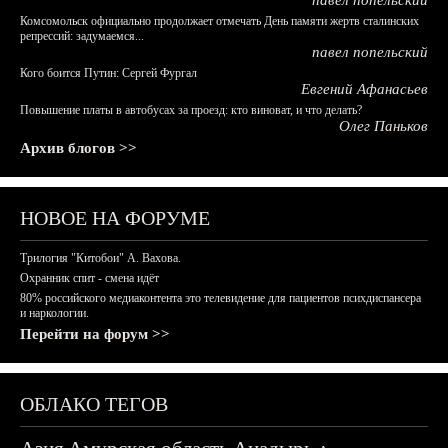
павел попельский
Комсомольск официально продолжает отмечать День памяти жертв сталинских
репрессий: задумаемся...
павел попельский
Кого боится Путин: Сергей Фургал
Евгений Афанасьев
Повышение платы в автобусах за проезд: кто виноват, и что делать?
Олег Паньков
Архив блогов >>
НОВОЕ НА ФОРУМЕ
Трилогия "Китобои" А. Вахова.
Охранник спит - смена идёт
80% российского медиаконтента это телевидение для пациентов психдиспансера
и наркологии.
Перейти на форум >>
ОБЛАКО ТЕГОВ